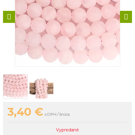
3,40
€
s DPH / šnúra
Vypredané