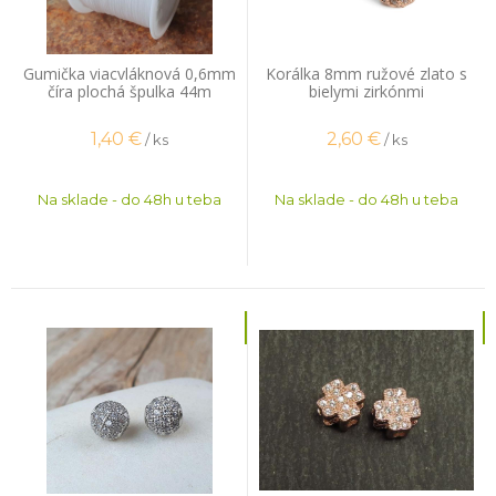
Gumička viacvláknová 0,6mm
Korálka 8mm ružové zlato s
číra plochá špulka 44m
bielymi zirkónmi
1,40
€
2,60
€
/ ks
/ ks
Na sklade - do 48h u teba
Na sklade - do 48h u teba