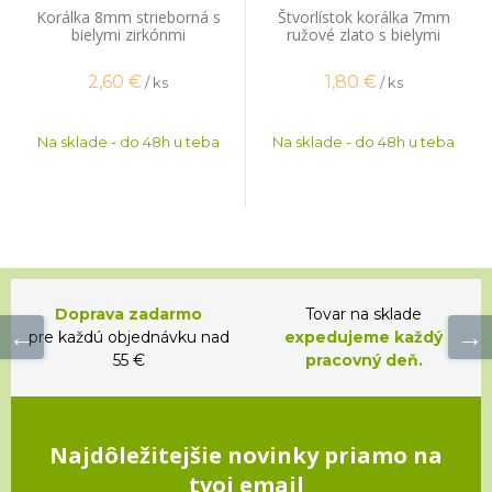
Korálka 8mm strieborná s
Štvorlístok korálka 7mm
bielymi zirkónmi
ružové zlato s bielymi
zirkónmi
2,60
€
1,80
€
/ ks
/ ks
Na sklade - do 48h u teba
Na sklade - do 48h u teba
Doprava zadarmo
Tovar na sklade
pre každú objednávku nad
expedujeme každý
55 €
pracovný deň.
Najdôležitejšie novinky priamo na
tvoj email