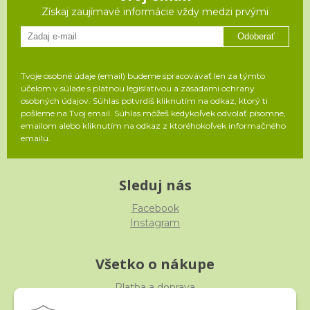
Získaj zaujímavé informácie vždy medzi prvými
Odoberať
Tvoje osobné údaje (email) budeme spracovávať len za týmto
účelom v súlade s platnou legislatívou a zásadami ochrany
osobných údajov. Súhlas potvrdíš kliknutím na odkaz, ktorý ti
pošleme na Tvoj email. Súhlas môžeš kedykoľvek odvolať písomne,
emailom alebo kliknutím na odkaz z ktoréhokoľvek informačného
emailu.
Sleduj nás
Facebook
Instagram
Všetko o nákupe
Platba a doprava
Reklamácia, výmena, vrátenie