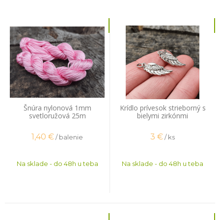
Šnúra nylonová 1mm
Krídlo prívesok strieborný s
svetloružová 25m
bielymi zirkónmi
1,40
€
3
€
/ balenie
/ ks
Na sklade - do 48h u teba
Na sklade - do 48h u teba