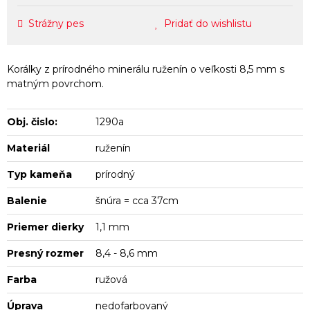
Strážny pes
Pridať do wishlistu
Korálky z prírodného minerálu ruženín o veľkosti 8,5 mm s
matným povrchom.
Obj. čislo:
1290a
Materiál
ruženín
Typ kameňa
prírodný
Balenie
šnúra = cca 37cm
Priemer dierky
1,1 mm
Presný rozmer
8,4 - 8,6 mm
Farba
ružová
Úprava
nedofarbovaný