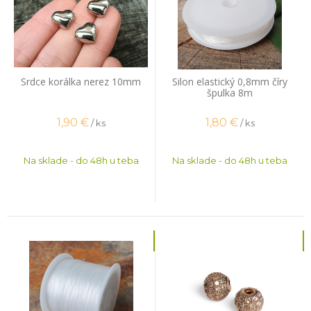
Srdce korálka nerez 10mm
Silon elastický 0,8mm číry
špulka 8m
1,90
€
1,80
€
/ ks
/ ks
Na sklade - do 48h u teba
Na sklade - do 48h u teba