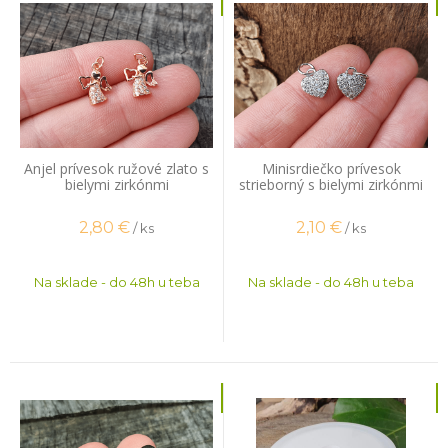
Anjel prívesok ružové zlato s
Minisrdiečko prívesok
bielymi zirkónmi
strieborný s bielymi zirkónmi
2,80
€
2,10
€
/ ks
/ ks
Na sklade - do 48h u teba
Na sklade - do 48h u teba