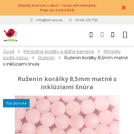
×
Klasiky tvorcov v akcii – teraz výhodnejšie.
Platí do 23.8.2026!
info@istraka.sk
0948 015 755
Úvod
Minerálne korálky a drahé kamene
Minerály
podľa názvu
Ruženín
Ruženín korálky 8,5mm matné
s inklúziami šnúra
Ruženín korálky 8,5mm matné s
inklúziami šnúra
Top ponuka