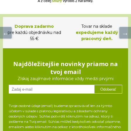
A z celej
šnúry
vyrobíš 2 náramky.
Doprava zadarmo
Tovar na sklade
pre každú objednávku nad
expedujeme každý
55 €
pracovný deň.
Najdôležitejšie novinky priamo na
tvoj email
Získaj zaujímavé informácie vždy medzi prvými
Odoberať
Tvoje osobné údaje (email) budeme spracovávať len za týmto
účelom v súlade s platnou legislatívou a zásadami ochrany
osobných údajov. Súhlas potvrdíš kliknutím na odkaz, ktorý ti
pošleme na Tvoj email. Súhlas môžeš kedykoľvek odvolať písomne,
emailom alebo kliknutím na odkaz z ktoréhokoľvek informačného