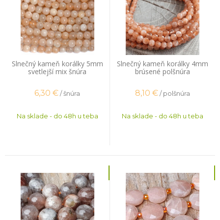
Slnečný kameň korálky 5mm
Slnečný kameň korálky 4mm
svetlejší mix šnúra
brúsené polšnúra
6,30
€
8,10
€
/ šnúra
/ polšnúra
Na sklade - do 48h u teba
Na sklade - do 48h u teba