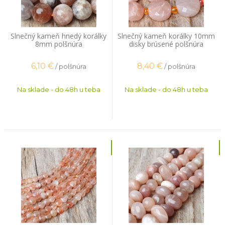
Slnečný kameň hnedý korálky
Slnečný kameň korálky 10mm
8mm polšnúra
disky brúsené polšnúra
6,10
€
8,40
€
/ polšnúra
/ polšnúra
Na sklade - do 48h u teba
Na sklade - do 48h u teba