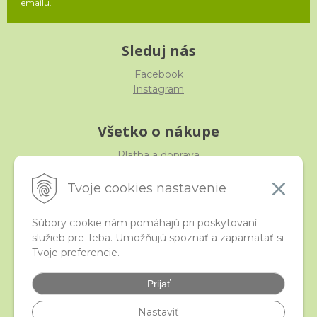
emailu.
Sleduj nás
Facebook
Instagram
Všetko o nákupe
Platba a doprava
Reklamácia, výmena, vrátenie
Obchodné podmienky
Tvoje cookies nastavenie
Ochrana osobných údajov
Súbory cookie nám pomáhajú pri poskytovaní
služieb pre Teba. Umožňujú spoznať a zapamätať si
iStraka
Tvoje preferencie.
Kontakt
Veľkoobchod
Prijať
Najčastejšie otázky
Certifikáty
Nastaviť