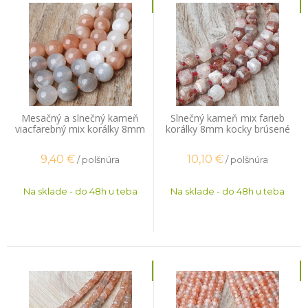
Mesačný a slnečný kameň
Slnečný kameň mix farieb
viacfarebný mix korálky 8mm
korálky 8mm kocky brúsené
polšnúra
polšnúra
9,40
€
10,10
€
/ polšnúra
/ polšnúra
Na sklade - do 48h u teba
Na sklade - do 48h u teba