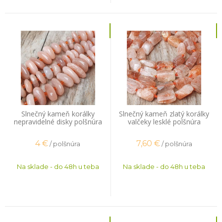
Slnečný kameň korálky
Slnečný kameň zlatý korálky
nepravidelné disky polšnúra
valčeky lesklé polšnúra
4
€
7,60
€
/ polšnúra
/ polšnúra
Na sklade - do 48h u teba
Na sklade - do 48h u teba