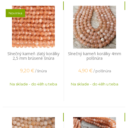
Novinka
Slnečný kameň zlatý korálky
Slnečný kameň korálky 4mm
2,5 mm brúsené šnúra
polšnúra
9,20
€
4,90
€
/ šnúra
/ polšnúra
Na sklade - do 48h u teba
Na sklade - do 48h u teba