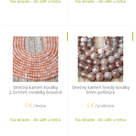
Na sklade - do 48h u teba
Na sklade - do 48h u teba
Slnečný kameň korálky
Slnečný kameň hnedý korálky
2,5x1mm rondelky brúsené
6mm polšnúra
šnúra
5
€
5
€
/ šnúra
/ polšnúra
Na sklade - do 48h u teba
Na sklade - do 48h u teba