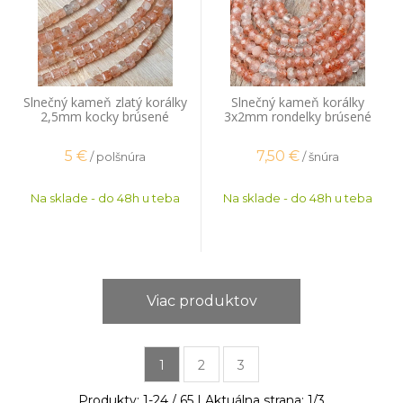
Slnečný kameň zlatý korálky
Slnečný kameň korálky
2,5mm kocky brúsené
3x2mm rondelky brúsené
polšnúra
šnúra
5
€
7,50
€
/ polšnúra
/ šnúra
Na sklade - do 48h u teba
Na sklade - do 48h u teba
Viac produktov
1
2
3
Produkty:
1
-
24
/
65
| Aktuálna strana:
1
/
3