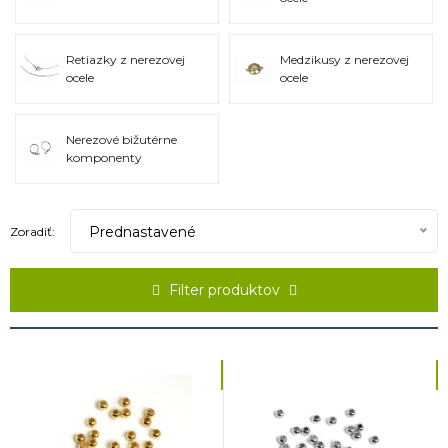
komponenty (háčiky na náušnice, karabinky, krúžky..). Ak sa napríklad
rozhodneš vytvoriť náramok z drahých kameňov podľa znamenia,
môžeš ho doplniť aj jeho symbolom, ktorý nájdeš takisto v tejto
Retiazky z nerezovej
Medzikusy z nerezovej
kategórii medzi príveskami. Všetko toto a veľa ďalších zaujímavých
ocele
ocele
veci nájdeš práve na tejto našej strakovskej stránke.
Nerezové bižutérne
komponenty
Prednastavené
Zoradiť:
Filter produktov