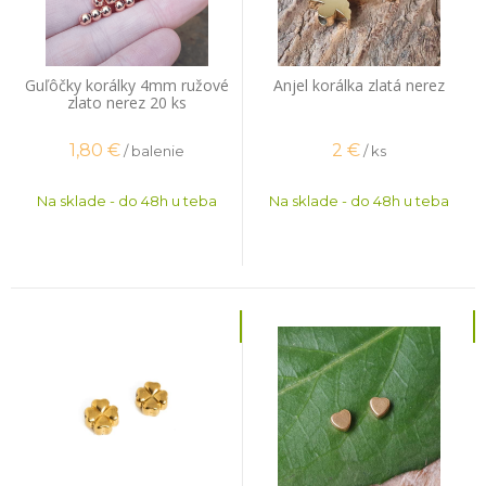
Guľôčky korálky 4mm ružové
Anjel korálka zlatá nerez
zlato nerez 20 ks
1,80
€
2
€
/ balenie
/ ks
Na sklade - do 48h u teba
Na sklade - do 48h u teba