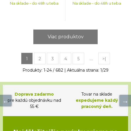
Na sklade - do 48h u teba
Na sklade - do 48h u teba
Viac produktov
…
1
2
3
4
5
>|
Produkty:
1
-
24
/
682
| Aktuálna strana:
1
/
29
Doprava zadarmo
Tovar na sklade
pre každú objednávku nad
expedujeme každý
55 €
pracovný deň.