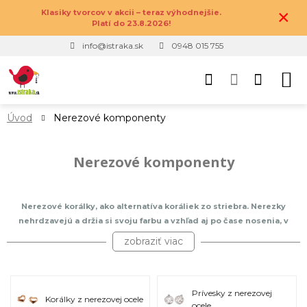
×
Klasiky tvorcov v akcii – teraz výhodnejšie.
Platí do 23.8.2026!
info@istraka.sk
0948 015 755
Úvod
Nerezové komponenty
Nerezové komponenty
Nerezové korálky, ako alternatíva koráliek zo striebra. Nerezky
nehrdzavejú a držia si svoju farbu a vzhľad aj po čase nosenia, v
skratke neoxidujú, nečernajú. Nerezový materiál sa často nazýva aj
zobraziť viac
ako tzv. chirurgická oceľ. Jedná sa teda o kvalitný a odolný materiál,
vhodný pre ľudí, ktorí sú alergický na striebro či zlato, alebo im
obyčajný bižutérny kov farbý pokožku. U nás nájdeš nerezové korálky
rôznych podôb, prívesky, medzikusy, ako aj najbežnejšie
Prívesky z nerezovej
Korálky z nerezovej ocele
ocele