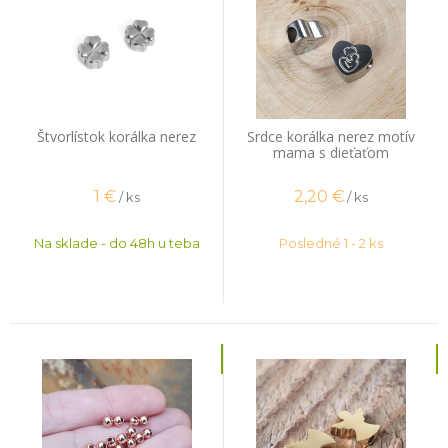
Štvorlístok korálka nerez
Srdce korálka nerez motív
mama s dieťaťom
1
€
2,20
€
/ ks
/ ks
Na sklade - do 48h u teba
Posledné 1 - 2 ks