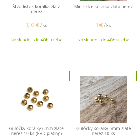
Štvorlístok korálka zlatá
Minisrdce korálka zlatá nerez
nerez
1,10
€
1
€
/ ks
/ ks
Na sklade - do 48h u teba
Na sklade - do 48h u teba
Guľôčky korálky 6mm zlaté
Guľôčky korálky 6mm zlaté
nerez 10 ks (PVD plating)
nerez 10 ks