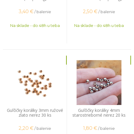
3,40
€
2,50
€
/ balenie
/ balenie
Na sklade - do 48h u teba
Na sklade - do 48h u teba
Guľôčky korálky 3mm ružové
Guľôčky korálky 4mm
zlato nerez 30 ks
starostrieborné nerez 20 ks
2,20
€
1,80
€
/ balenie
/ balenie