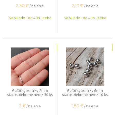
2,30
€
2,10
€
/ balenie
/ balenie
Na sklade - do 48h u teba
Na sklade - do 48h u teba
Guľôčky korálky 2mm
Guľôčky korálky 6mm
starostrieborné nerez 30 ks
starostrieborné nerez 10 ks
2
€
1,80
€
/ balenie
/ balenie