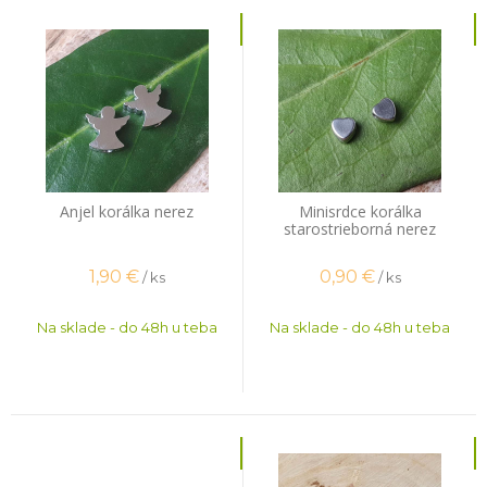
Anjel korálka nerez
Minisrdce korálka
starostrieborná nerez
1,90
€
0,90
€
/ ks
/ ks
Na sklade - do 48h u teba
Na sklade - do 48h u teba