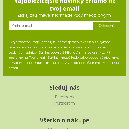
Najdôležitejšie novinky priamo na
tvoj email
Získaj zaujímavé informácie vždy medzi prvými
Odoberať
Tvoje osobné údaje (email) budeme spracovávať len za týmto
účelom v súlade s platnou legislatívou a zásadami ochrany
osobných údajov. Súhlas potvrdíš kliknutím na odkaz, ktorý ti
pošleme na Tvoj email. Súhlas môžeš kedykoľvek odvolať písomne,
emailom alebo kliknutím na odkaz z ktoréhokoľvek informačného
emailu.
Sleduj nás
Facebook
Instagram
Všetko o nákupe