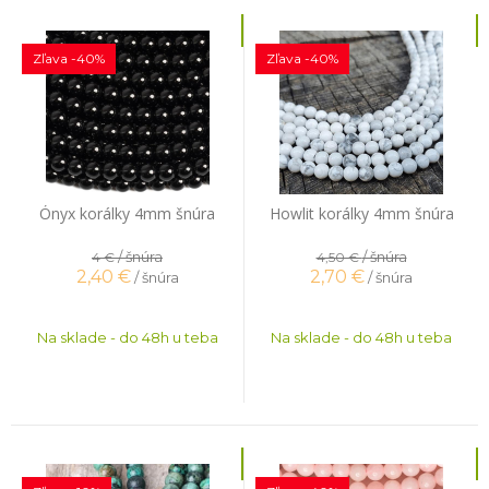
Zľava -40%
Zľava -40%
Ónyx korálky 4mm šnúra
Howlit korálky 4mm šnúra
/ šnúra
/ šnúra
4 €
4,50 €
2,40
€
2,70
€
/ šnúra
/ šnúra
Na sklade - do 48h u teba
Na sklade - do 48h u teba