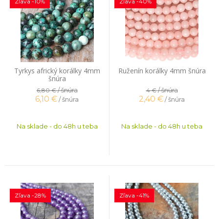
Zľava -10%
Zľava -40%
Tyrkys africký korálky 4mm
Ruženín korálky 4mm šnúra
šnúra
/ šnúra
/ šnúra
6,80 €
4 €
6,10
€
2,40
€
/ šnúra
/ šnúra
Na sklade - do 48h u teba
Na sklade - do 48h u teba
Zľava -28%
Zľava -41%