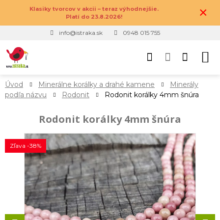
×
Klasiky tvorcov v akcii – teraz výhodnejšie.
Platí do 23.8.2026!
info@istraka.sk
0948 015 755
Úvod
Minerálne korálky a drahé kamene
Minerály
podľa názvu
Rodonit
Rodonit korálky 4mm šnúra
Rodonit korálky 4mm šnúra
Zľava -38%