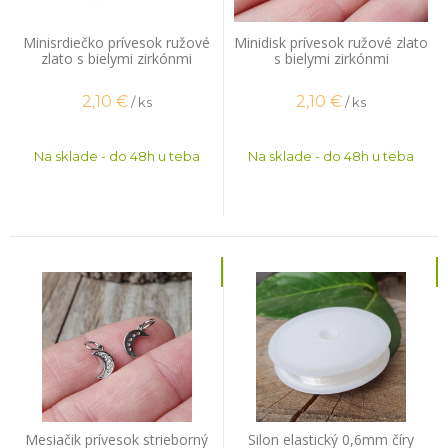
Minisrdiečko prívesok ružové
Minidisk prívesok ružové zlato
zlato s bielymi zirkónmi
s bielymi zirkónmi
2,10
€
2,10
€
/ ks
/ ks
Na sklade - do 48h u teba
Na sklade - do 48h u teba
Mesiačik prívesok strieborný
Silon elastický 0,6mm číry