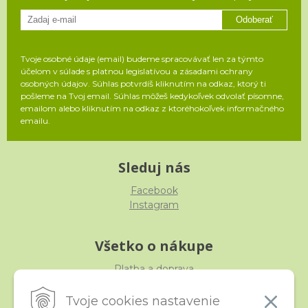
Odoberať
Tvoje osobné údaje (email) budeme spracovávať len za týmto
účelom v súlade s platnou legislatívou a zásadami ochrany
osobných údajov. Súhlas potvrdíš kliknutím na odkaz, ktorý ti
pošleme na Tvoj email. Súhlas môžeš kedykoľvek odvolať písomne,
emailom alebo kliknutím na odkaz z ktoréhokoľvek informačného
emailu.
Sleduj nás
Facebook
Instagram
Všetko o nákupe
Platba a doprava
Reklamácia, výmena, vrátenie
Obchodné podmienky
Tvoje cookies nastavenie