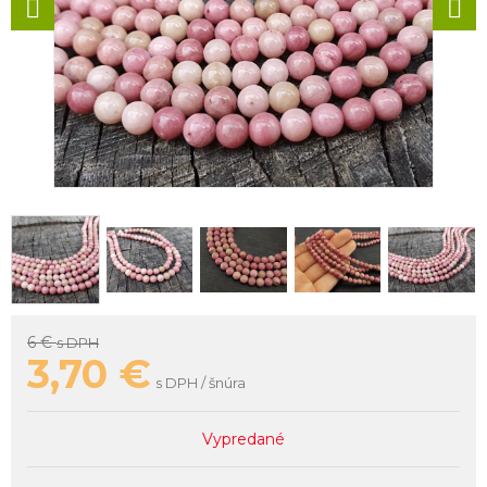
6 €
s DPH
3,70
€
s DPH / šnúra
Vypredané