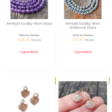
Ametyst korálky 4mm šnúra
Hematit korálky 4mm
strieborné šnúra
/ šnúra
/ šnúra
7,80 €
2,90 €
5,60
€
1,70
€
/ šnúra
/ šnúra
Vypredané
Vypredané