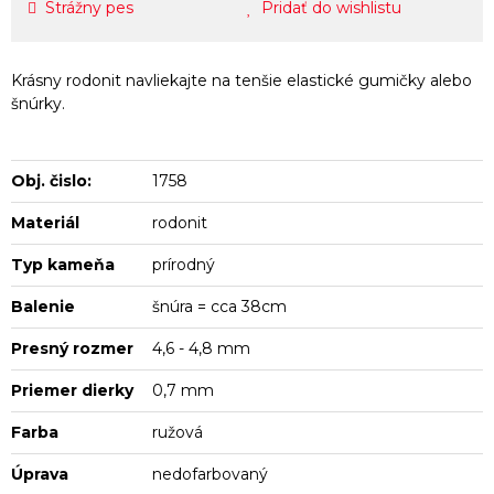
Strážny pes
Pridať do wishlistu
Krásny rodonit navliekajte na tenšie elastické gumičky alebo
šnúrky.
Obj. čislo:
1758
Materiál
rodonit
Typ kameňa
prírodný
Balenie
šnúra = cca 38cm
Presný rozmer
4,6 - 4,8 mm
Priemer dierky
0,7 mm
Farba
ružová
Úprava
nedofarbovaný