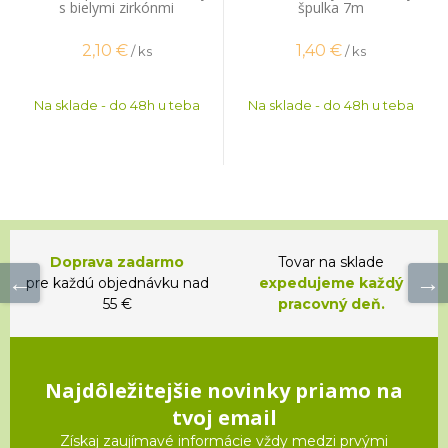
s bielymi zirkónmi
špulka 7m
2,10
€
1,40
€
/ ks
/ ks
Na sklade - do 48h u teba
Na sklade - do 48h u teba
Doprava zadarmo
Tovar na sklade
pre každú objednávku nad
expedujeme každý
55 €
pracovný deň.
Najdôležitejšie novinky priamo na
tvoj email
Získaj zaujímavé informácie vždy medzi prvými