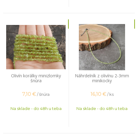
Olivín korálky minizlomky
Náhrdelník z olivínu 2-3mm
šnúra
minikocky
7,10
€
16,10
€
/ šnúra
/ ks
Na sklade - do 48h u teba
Na sklade - do 48h u teba