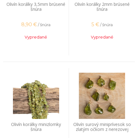
Olivín korálky 3,5mm brúsené
Olivín korálky 2mm brúsené
šnúra
šnúra
8,90
€
5
€
/ šnúra
/ šnúra
Vypredané
Vypredané
Olivín korálky minizlomky
Olivín surový miniprívesok so
šnúra
zlatým očkom z nerezovej
ocele