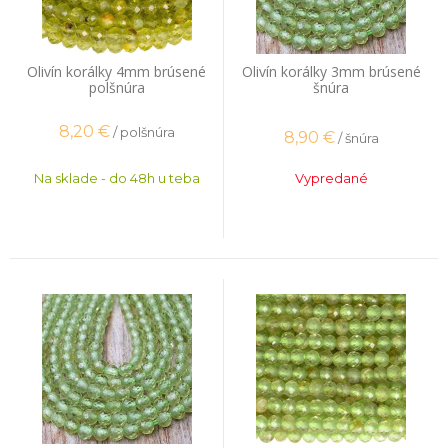
Olivín korálky 4mm brúsené
Olivín korálky 3mm brúsené
polšnúra
šnúra
8,20
€
/ polšnúra
8,90
€
/ šnúra
Na sklade - do 48h u teba
Vypredané