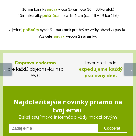
10mm korálky
šnúra
= cca 37 cm (cca 36 – 38 korálok)
10mm korálky
polšnúra
= cca 18,5 cm (cca 18 – 19 korálok)
Z jednej
polšnúry
vyrobíš 1 náramok pre bežne veľký obvod zápästia.
A z celej
šnúry
vyrobíš 2 náramky.
Doprava zadarmo
Tovar na sklade
pre každú objednávku nad
expedujeme každý
55 €
pracovný deň.
Najdôležitejšie novinky priamo na
tvoj email
Získaj zaujímavé informácie vždy medzi prvými
Odoberať