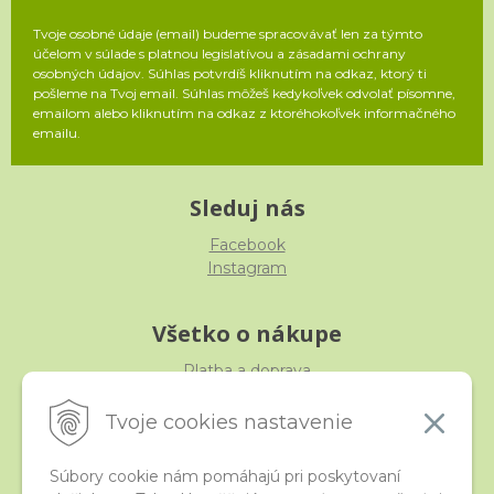
Tvoje osobné údaje (email) budeme spracovávať len za týmto
účelom v súlade s platnou legislatívou a zásadami ochrany
osobných údajov. Súhlas potvrdíš kliknutím na odkaz, ktorý ti
pošleme na Tvoj email. Súhlas môžeš kedykoľvek odvolať písomne,
emailom alebo kliknutím na odkaz z ktoréhokoľvek informačného
emailu.
Sleduj nás
Facebook
Instagram
Všetko o nákupe
Platba a doprava
Reklamácia, výmena, vrátenie
Obchodné podmienky
Tvoje cookies nastavenie
Ochrana osobných údajov
Súbory cookie nám pomáhajú pri poskytovaní