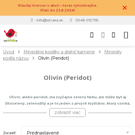
×
Klasiky tvorcov v akcii – teraz výhodnejšie.
Platí do 23.8.2026!
info@istraka.sk
0948 015 755
Úvod
Minerálne korálky a drahé kamene
Minerály
podľa názvu
Olivín (Peridot)
Olivín (Peridot)
Olivín, alebo peridot, má zvyčajne zelenú farbu, ale môže byť aj
žltozelený, zelenožltý a je to jeden z prvých kryštálov, ktorý vzniká,
keď chladne magma. Je priehľadný až priesvitný so sklovitým leskom
zobraziť viac
a tvrdosťou na Mohsovej stupnici niekde medzi 6,5 a 7,0. Je to jediný
bežný magmatický minerál s týmito vlastnosťami. Olivín získal svoje
meno teda podľa svojej obvyklej olivovozelenej farby, no existujú
Prednastavené
Zoradiť: