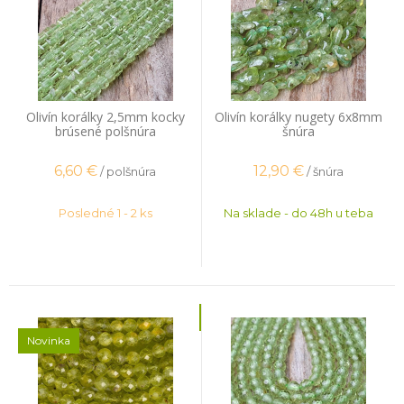
Olivín korálky 2,5mm kocky
Olivín korálky nugety 6x8mm
brúsené polšnúra
šnúra
6,60
€
12,90
€
/ polšnúra
/ šnúra
Posledné 1 - 2 ks
Na sklade - do 48h u teba
Novinka