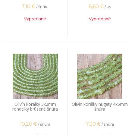
7,10
€
8,60
€
/ šnúra
/ ks
Vypredané
Vypredané
Olivín korálky 3x2mm
Olivín korálky nugety 4x6mm
rondelky brúsené šnúra
šnúra
10,20
€
7,30
€
/ šnúra
/ šnúra