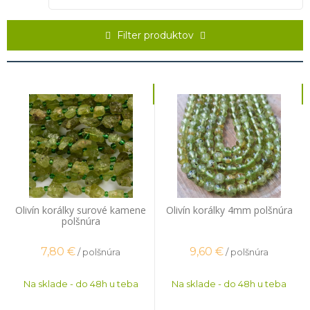
však vzácne olivíny (fayality) bohaté na železo, ktoré majú hnedastú
farbu. Olivín je kameň pre mesiac august a vhodný pre znamenia
Strelec, Panna, Kozorožec a Váhy. Jeho náleziská sa nachádzajú v
Filter produktov
Nórsku, Turecku, Austrálii, Mjanmarsku, Pakistane, Rusku, USA,
Egypte, Južnej Afrike, Nemecku na Srí Lanke a Novom Zélande.
Odporúčame ti kliknúť do Googlu a vyhľadať Papakōlea Beach. Je to
zelená pláž na Havaji, ktorú tvorí práve Olivín.
Olivín korálky surové kamene
Olivín korálky 4mm polšnúra
polšnúra
7,80
€
9,60
€
/ polšnúra
/ polšnúra
Na sklade - do 48h u teba
Na sklade - do 48h u teba