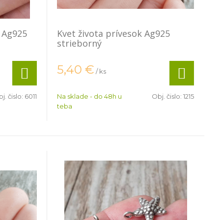
 Ag925
Kvet života prívesok Ag925
strieborný
5,40
€
/ ks
j. čislo:
6011
Na sklade - do 48h u
Obj. čislo:
1215
teba