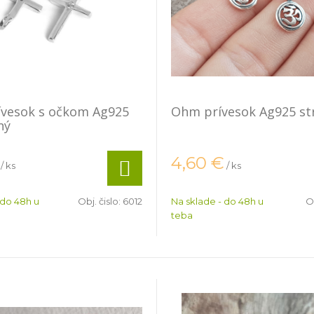
rívesok s očkom Ag925
Ohm prívesok Ag925 st
ný
4,60
€
/ ks
/ ks
 do 48h u
Obj. čislo:
6012
Na sklade - do 48h u
Ob
teba