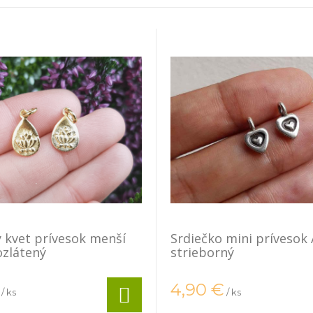
 kvet prívesok menší
Srdiečko mini prívesok
zlátený
strieborný
4,90
€
/ ks
/ ks