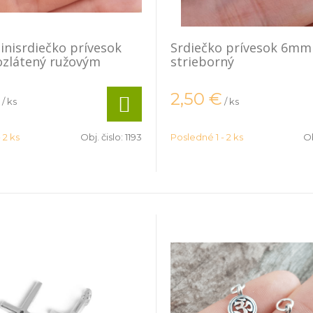
inisrdiečko prívesok
Srdiečko prívesok 6mm
ozlátený ružovým
strieborný
2,50
€
/ ks
/ ks
 2 ks
Obj. čislo:
1193
Posledné 1 - 2 ks
Ob