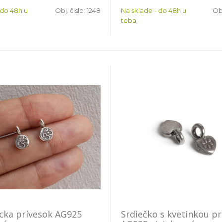
 do 48h u
Obj. čislo:
1248
Na sklade - do 48h u
Obj
teba
cka prívesok AG925
Srdiečko s kvetinkou pr