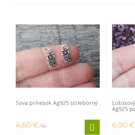
Sova prívesok Ag925 strieborný
Lotosový
Ag925 po
4,60
€
6,90
€
/ ks