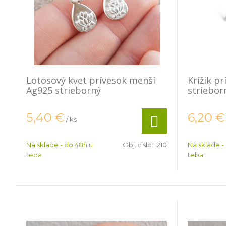
Lotosový kvet prívesok menší
Krížik p
Ag925 strieborný
striebor
5,40
€
6,20
€
/ ks
Na sklade - do 48h u
Obj. čislo:
1210
Na sklade -
teba
teba