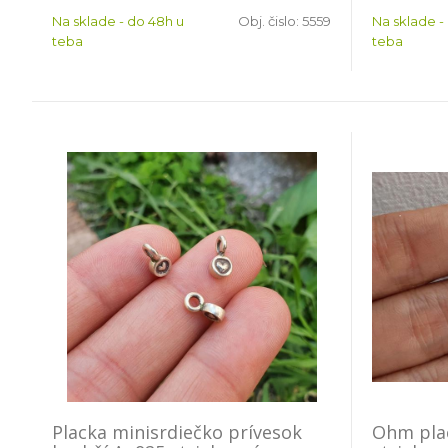
Na sklade - do 48h u
Obj. čislo:
5559
Na sklade -
teba
teba
Placka minisrdiečko prívesok
Ohm pla