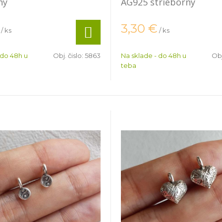
ný
AG925 strieborný
3,30
€
/ ks
/ ks
 do 48h u
Obj. čislo:
5863
Na sklade - do 48h u
Obj
teba