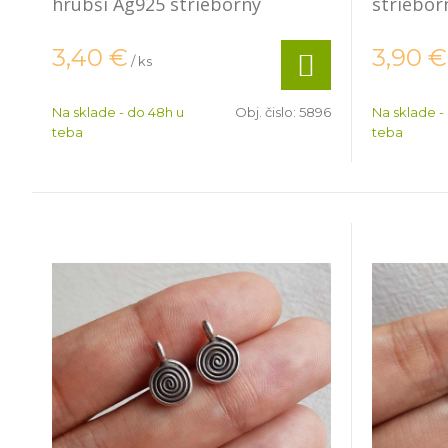
hrubší Ag925 strieborný
striebor
3,40
€
3,90
€
/ ks
Na sklade - do 48h u
Obj. čislo:
5896
Na sklade -
teba
teba