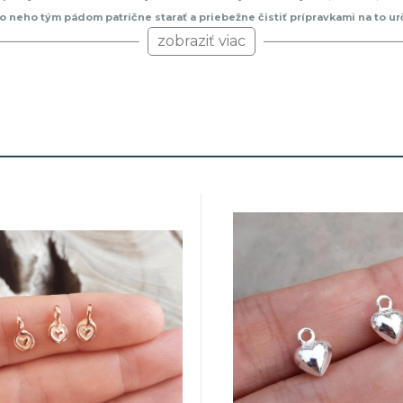
sa o neho tým pádom patrične starať a priebežne čistiť prípravkami na to
s môžu úplne všade. Naše strieborné prívesky sú pravidelne testované v
zobraziť viac
kých kovov ako kadmium a olovo. Potrebný
certifikát o obsahu striebra
a 