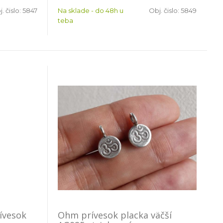
. čislo:
5847
Na sklade - do 48h u
Obj. čislo:
5849
teba
ívesok
Ohm prívesok placka väčší