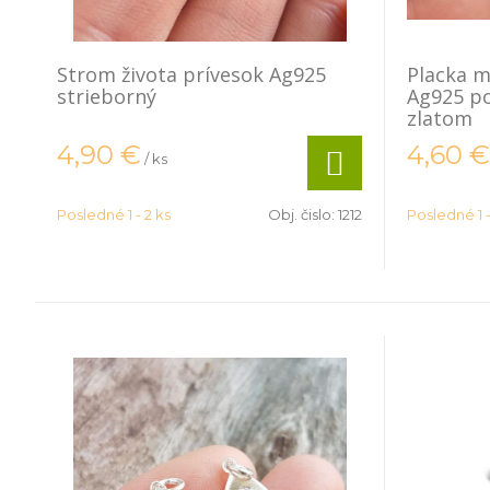
Strom života prívesok Ag925
Placka m
strieborný
Ag925 p
zlatom
4,90
€
4,60
€
/ ks
Posledné 1 - 2 ks
Obj. čislo:
1212
Posledné 1 -