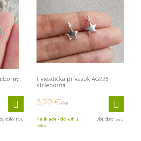
ieborný
Hviezdička prívesok AG925
strieborná
3,70
€
/ ks
j. čislo:
1198
Na sklade - do 48h u
Obj. čislo:
5861
teba