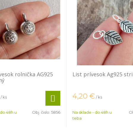
esok rolnička AG925
List prívesok Ag925 str
ný
4,20
€
/ ks
/ ks
 do 48h u
Obj. čislo:
5856
Na sklade - do 48h u
Ob
teba