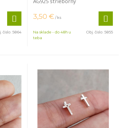
AG925 strieborný
3,50
€
/ ks
. čislo:
5864
Na sklade - do 48h u
Obj. čislo:
5855
teba