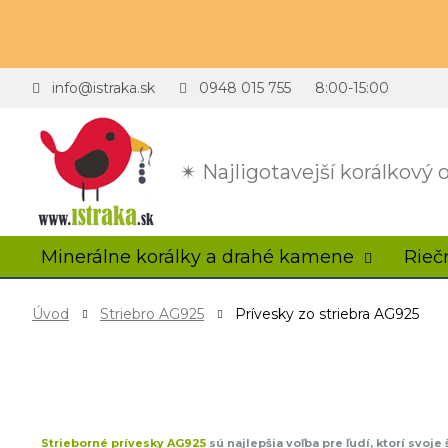
info@istraka.sk
0948 015 755
8:00-15:00
✴ Najligotavejší korálkový
Minerálne korálky a drahé kamene
Rieč
Úvod
Striebro AG925
Prívesky zo striebra AG925
Strieborné prívesky AG925
sú najlepšia voľba pre ľudí, ktorí svoje