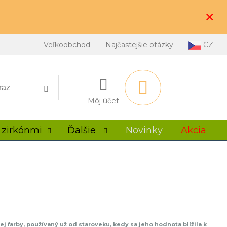
×
Veľkoobchod
Najčastejšie otázky
CZ
Môj účet
 zirkónmi
Ďalšie
Novinky
Akcia
elej farby, používaný už od staroveku, kedy sa jeho hodnota blížila k