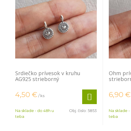
Srdiečko prívesok v kruhu
Ohm prív
AG925 strieborný
striebor
4,50
€
6,90
€
/ ks
Na sklade - do 48h u
Obj. čislo:
5853
Na sklade -
teba
teba