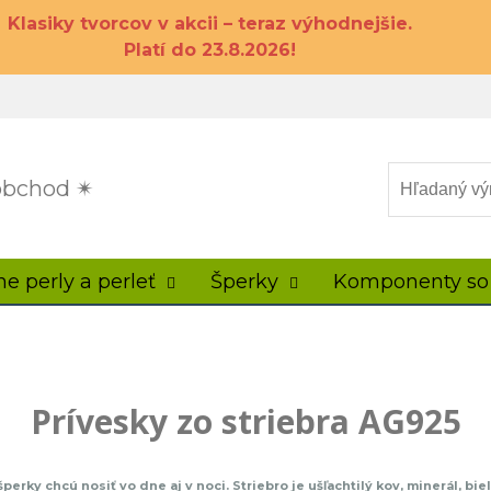
Klasiky tvorcov v akcii – teraz výhodnejšie.
Platí do 23.8.2026!
 obchod ✴
ne perly a perleť
Šperky
Komponenty so
Prívesky zo striebra AG925
 šperky chcú nosiť vo dne aj v noci. Striebro je ušľachtilý kov, minerál, bi