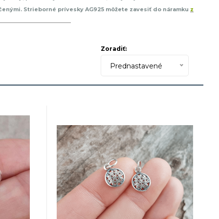
 určenými. Strieborné prívesky AG925 môžete zavesiť do náramku
z
 akreditovaných laboratóriách na obsah striebra podľa puncového
iným vyššie uvedeným údajom nájdeš v dolnej časti stránky.
Zoradiť:
Prednastavené