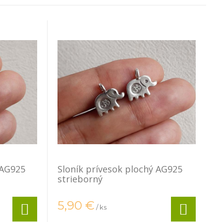
 AG925
Sloník prívesok plochý AG925
strieborný
5,90
€
/ ks