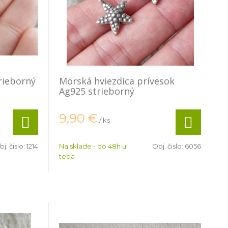
rieborný
Morská hviezdica prívesok
Ag925 strieborný
9,90
€
/ ks
j. čislo:
1214
Na sklade - do 48h u
Obj. čislo:
6056
teba