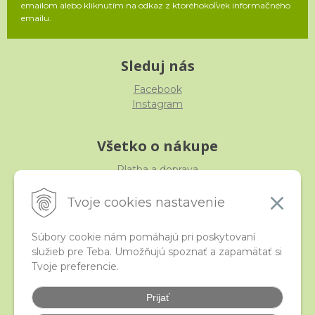
emailom alebo kliknutím na odkaz z ktoréhokoľvek informačného
emailu.
Sleduj nás
Facebook
Instagram
Všetko o nákupe
Platba a doprava
Reklamácia, výmena, vrátenie
Obchodné podmienky
Tvoje cookies nastavenie
Ochrana osobných údajov
Súbory cookie nám pomáhajú pri poskytovaní
služieb pre Teba. Umožňujú spoznať a zapamätať si
iStraka
Tvoje preferencie.
Kontakt
Veľkoobchod
Prijať
Najčastejšie otázky