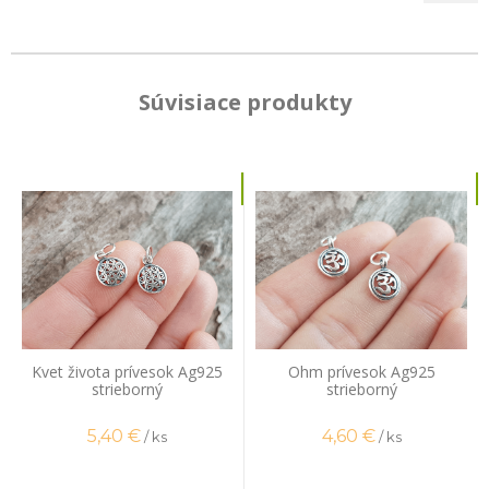
Súvisiace produkty
Kvet života prívesok Ag925
Ohm prívesok Ag925
strieborný
strieborný
5,40
€
4,60
€
/ ks
/ ks