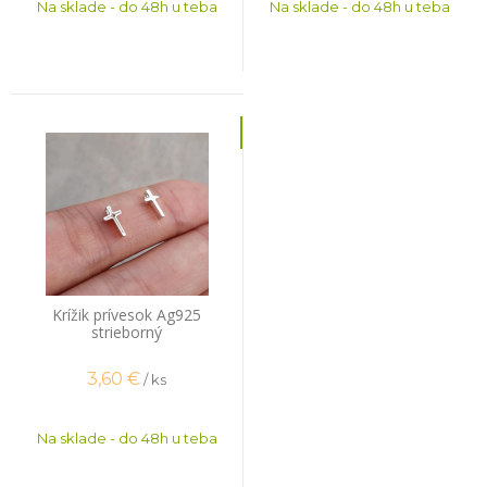
Na sklade - do 48h u teba
Na sklade - do 48h u teba
Krížik prívesok Ag925
strieborný
3,60
€
/ ks
Na sklade - do 48h u teba