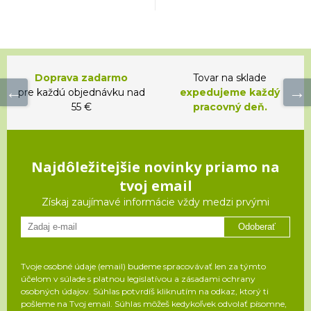
Doprava zadarmo
Tovar na sklade
pre každú objednávku nad
expedujeme každý
55 €
pracovný deň.
Najdôležitejšie novinky priamo na
tvoj email
Získaj zaujímavé informácie vždy medzi prvými
Odoberať
Tvoje osobné údaje (email) budeme spracovávať len za týmto
účelom v súlade s platnou legislatívou a zásadami ochrany
osobných údajov. Súhlas potvrdíš kliknutím na odkaz, ktorý ti
pošleme na Tvoj email. Súhlas môžeš kedykoľvek odvolať písomne,