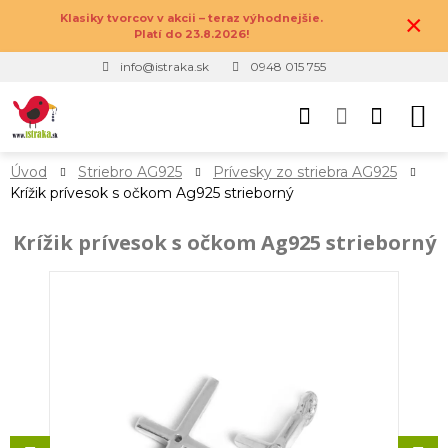
×
Klasiky tvorcov v akcii – teraz výhodnejšie.
Platí do 23.8.2026!
info@istraka.sk
0948 015 755
Úvod
Striebro AG925
Prívesky zo striebra AG925
Krížik prívesok s očkom Ag925 strieborný
Krížik prívesok s očkom Ag925 strieborný