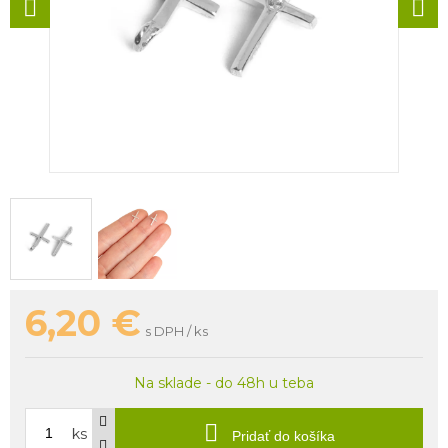
6,20
€
s DPH / ks
Na sklade - do 48h u teba
ks
Pridať do košíka