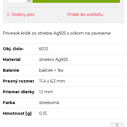
Strážny pes
Pridať do wishlistu
Prívesok krížik zo striebra Ag925 s očkom na zavesenie
Obj. čislo:
6012
Materiál
striebro Ag925
Balenie
balíček = 1ks
Presný rozmer
11,4 x 6,3 mm
Priemer dierky
1,1 mm
Farba
strieborná
Hmotnosť [g]
0,15