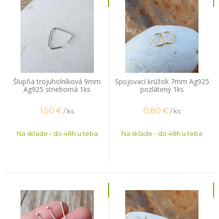
Šlupňa trojuholníková 9mm
Spojovací krúžok 7mm Ag925
Ag925 strieborná 1ks
pozlátený 1ks
1,50
€
0,80
€
/ ks
/ ks
Na sklade - do 48h u teba
Na sklade - do 48h u teba