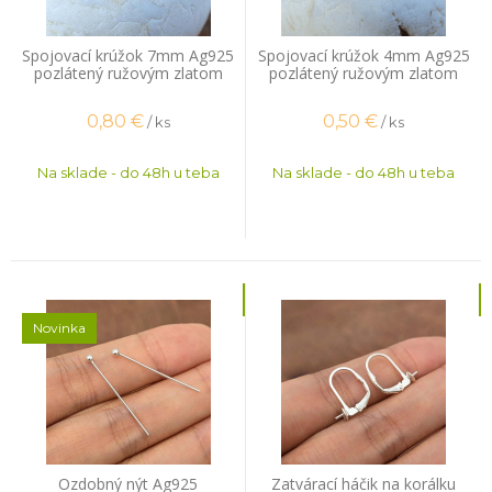
Spojovací krúžok 7mm Ag925
Spojovací krúžok 4mm Ag925
pozlátený ružovým zlatom
pozlátený ružovým zlatom
1ks
0,80
€
0,50
€
/ ks
/ ks
Na sklade - do 48h u teba
Na sklade - do 48h u teba
Novinka
Ozdobný nýt Ag925
Zatvárací háčik na korálku