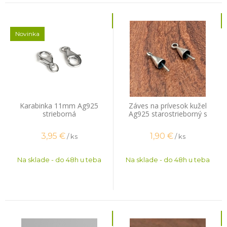
Novinka
Karabinka 11mm Ag925
Záves na prívesok kužel
strieborná
Ag925 starostrieborný s
očkom 1ks
3,95
€
1,90
€
/ ks
/ ks
Na sklade - do 48h u teba
Na sklade - do 48h u teba