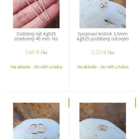
Ozdobný nýt Ag925
Spojovací krúžok 3,5mm
strieborný 40 mm 1ks
Ag925 pozlátený ružovým
zlatom 1ks
1,40
€
0,32
€
/ ks
/ ks
Na sklade - do 48h u teba
Na sklade - do 48h u teba