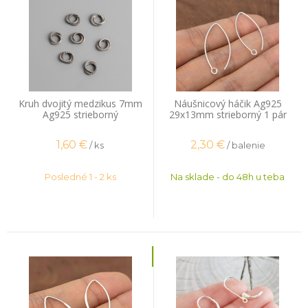
Kruh dvojitý medzikus 7mm
Náušnicový háčik Ag925
Ag925 strieborný
29x13mm strieborný 1 pár
1,60
€
2,30
€
/ ks
/ balenie
Posledné 1 - 2 ks
Na sklade - do 48h u teba