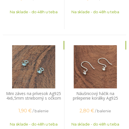
Na sklade - do 48h u teba
Na sklade - do 48h u teba
Mini záves na prívesok Ag925
Náušnicový háčik na
4x6,5mm strieborný s očkom
prilepenie korálky Ag925
2ks
17x12mm strieborný 1 pár
1,90
€
2,80
€
/ balenie
/ balenie
Na sklade - do 48h u teba
Na sklade - do 48h u teba