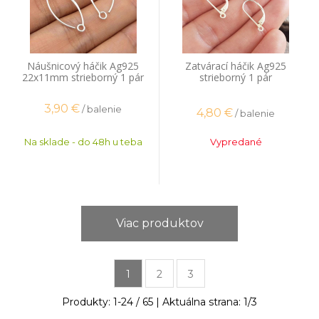
Náušnicový háčik Ag925
Zatvárací háčik Ag925
22x11mm strieborný 1 pár
strieborný 1 pár
3,90
€
/ balenie
4,80
€
/ balenie
Na sklade - do 48h u teba
Vypredané
Viac produktov
1
2
3
Produkty:
1
-
24
/
65
| Aktuálna strana:
1
/
3