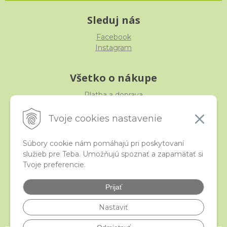
Sleduj nás
Facebook
Instagram
Všetko o nákupe
Platba a doprava
Reklamácia, výmena, vrátenie
Obchodné podmienky
Tvoje cookies nastavenie
Ochrana osobných údajov
Súbory cookie nám pomáhajú pri poskytovaní
služieb pre Teba. Umožňujú spoznať a zapamätať si
iStraka
Tvoje preferencie.
Kontakt
Veľkoobchod
Prijať
Najčastejšie otázky
Certifikáty
Nastaviť