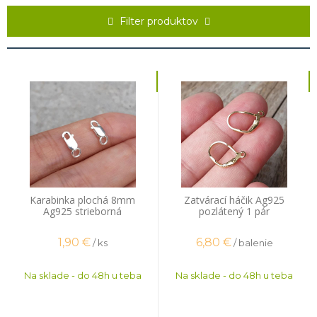
striebra podľa puncového zákona a taktiež vyhovujú prísnym normám
EU na obsah ťažkých kovov ako kadmium a olovo.
Filter produktov
Potrebné
certifikáty o obsahu striebra
a iným vyššie uvedeným
údajom nájdeš v dolnej časti eshopu.
Karabinka plochá 8mm
Zatvárací háčik Ag925
Ag925 strieborná
pozlátený 1 pár
1,90
€
6,80
€
/ ks
/ balenie
Na sklade - do 48h u teba
Na sklade - do 48h u teba