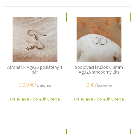
Afroháčik Ag925 pozlátený 1
Spojovací krúžok 6,3mm
pár
Ag925 strieborný 2ks
3,80
€
2
€
/ balenie
/ balenie
Na sklade - do 48h u teba
Na sklade - do 48h u teba