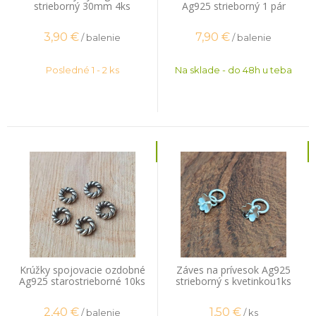
strieborný 30mm 4ks
Ag925 strieborný 1 pár
3,90
€
7,90
€
/ balenie
/ balenie
Posledné 1 - 2 ks
Na sklade - do 48h u teba
Krúžky spojovacie ozdobné
Záves na prívesok Ag925
Ag925 starostrieborné 10ks
strieborný s kvetinkou1ks
2,40
€
1,50
€
/ balenie
/ ks