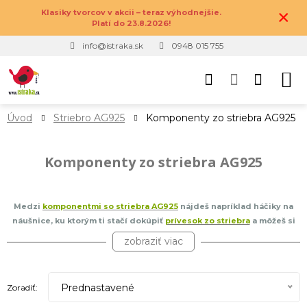
×
Klasiky tvorcov v akcii – teraz výhodnejšie.
Platí do 23.8.2026!
info@istraka.sk
0948 015 755
Úvod
Striebro AG925
Komponenty zo striebra AG925
Komponenty zo striebra AG925
Medzi
komponentmi so striebra AG925
nájdeš napríklad háčiky na
náušnice, ku ktorým ti stačí dokúpiť
prívesok zo striebra
a môžeš si
jednoducho a rýchlo vyrobiť vlastný pár náušníc. Takisto ponúkame
zobraziť viac
strieborné karabinky, ktorými môžeš ukončiť náramok
z korálok z
polodrahokamov
na zapínanie. Popozeraj si celú našu ponuku a
vyber si, čo ťa najviac osloví. Všetky naše strieborné doplnky AG925
Prednastavené
Zoradiť:
sú pravidelne testované v akreditovaných laboratóriách na obsah