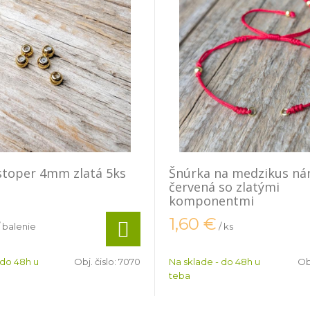
stoper 4mm zlatá 5ks
Šnúrka na medzikus n
červená so zlatými
komponentmi
1,60
€
/ balenie
/ ks
 do 48h u
Obj. čislo:
7070
Na sklade - do 48h u
Obj
teba