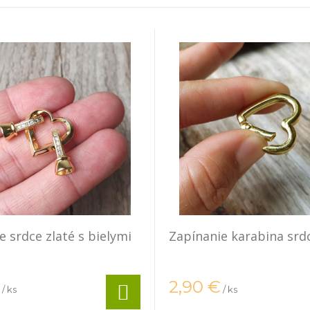
e srdce zlaté s bielymi
Zapínanie karabina srdc
2,90
€
/ ks
/ ks