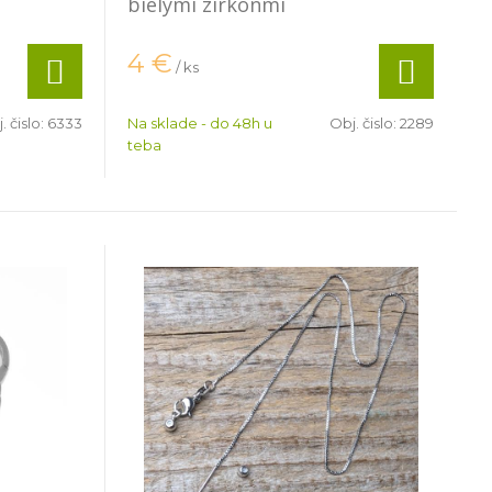
bielymi zirkónmi
4
€
/ ks
. čislo:
6333
Na sklade - do 48h u
Obj. čislo:
2289
teba