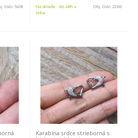
j. čislo:
5418
Na sklade - do 48h u
Obj. čislo:
2266
teba
eborná
Karabina srdce strieborná s