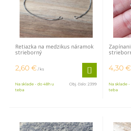
Retiazka na medzikus náramok
Zapínani
strieborný
striebor
2,60
€
4,30
€
/ ks
Na sklade - do 48h u
Obj. čislo:
2399
Na sklade -
teba
teba