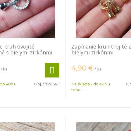
e kruh dvojité
Zapínanie kruh trojité z
né s bielymi zirkónmi
bielymi zirkónmi
4,90
€
/ ks
/ ks
 do 48h u
Obj. čislo:
5411
Na sklade - do 48h u
Ob
teba