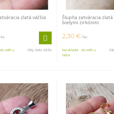
atváracia zlatá väčšia
Šlupňa zatváracia zlatá
bielymi zirkónmi
2,30
€
/ ks
/ ks
 do 48h u
Obj. čislo:
6334
Na sklade - do 48h u
Obj
teba