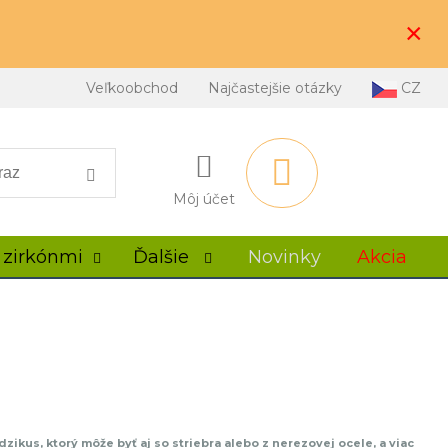
×
Veľkoobchod
Najčastejšie otázky
CZ
Môj účet
 zirkónmi
Ďalšie
Novinky
Akcia
ikus, ktorý môže byť aj so striebra alebo z nerezovej ocele, a viac