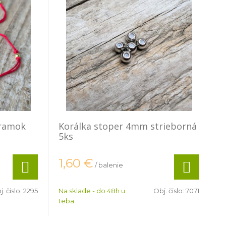
áramok
Korálka stoper 4mm strieborná
5ks
1,60
€
/ balenie
. čislo:
2295
Na sklade - do 48h u
Obj. čislo:
7071
teba