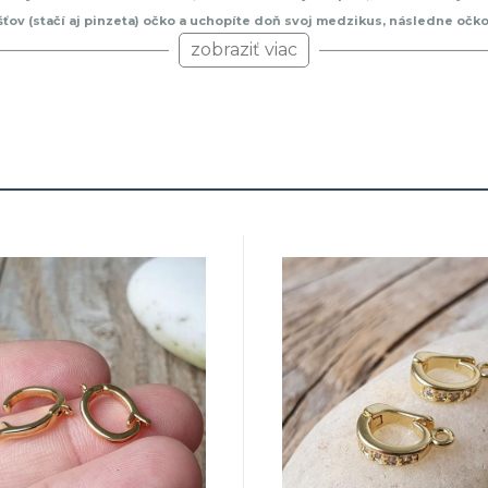
šťov (stačí aj pinzeta) očko a uchopíte doň svoj medzikus, následne očk
by sa vám náramok zosúval a rozopínal. Komponenty na náramku sú zo zliat
zobraziť viac
ý alebo retiazkový náramok. A hádam netreba dodávať, že tento druh náram