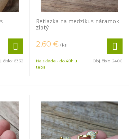
 s
Retiazka na medzikus náramok
zlatý
2,60
€
/ ks
. čislo:
6332
Na sklade - do 48h u
Obj. čislo:
2400
teba