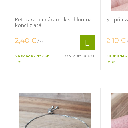
Retiazka na náramok s ihlou na
Šlupňa z
konci zlatá
2,40
€
2,10
€
/ ks
Na sklade - do 48h u
Obj. čislo:
7069a
Na sklade -
teba
teba