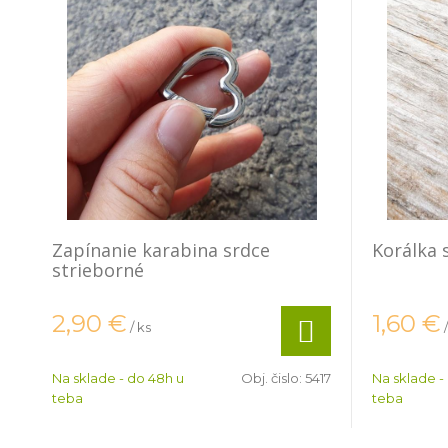
Zapínanie karabina srdce
Korálka 
strieborné
2,90
€
1,60
€
/ ks
Na sklade - do 48h u
Obj. čislo:
5417
Na sklade -
teba
teba