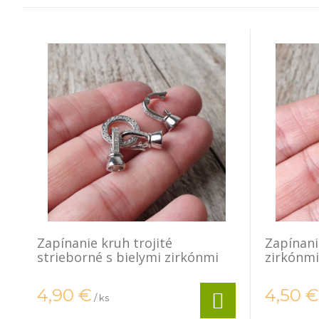
Zapínanie kruh trojité
Zapínani
strieborné s bielymi zirkónmi
zirkónmi
4,90
€
4,50
€
/ ks