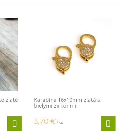
e zlaté
Karabina 16x10mm zlatá s
bielymi zirkónmi
3,70
€
/ ks