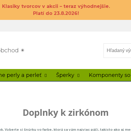
Klasiky tvorcov v akcii – teraz výhodnejšie.
Platí do 23.8.2026!
 obchod ✴
ne perly a perleť
Šperky
Komponenty so
Doplnky k zirkónom
berte si šnúrku vo farbe, ktorá sa vám najviac páči, takisto ako aj medz