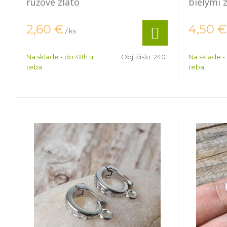
ružové zlato
bielymi 
2,60
€
4,50
€
/ ks
Na sklade - do 48h u
Obj. čislo:
2401
Na sklade -
teba
teba