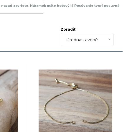
o nazad zavriete. Náramok máte hotový! :) Posúvanie tvorí posuvná
iny kovov, a ak máte pevnejšie zápästie, vyberajte si čo najširšie
ku sa teší veľkej obľube. Veď vyskúšajte a uvidíte .
Zoradiť:
Prednastavené