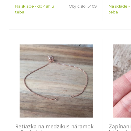
Na sklade - do 48h u
Obj. čislo:
5409
Na sklade -
teba
teba
Retiazka na medzikus náramok
Zapínani