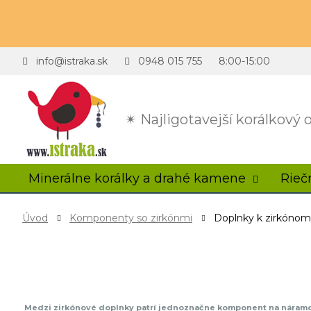
info@istraka.sk
0948 015 755
8:00-15:00
✴ Najligotavejší korálkový
Minerálne korálky a drahé kamene
Rieč
Úvod
Komponenty so zirkónmi
Doplnky k zirkónom
Medzi zirkónové doplnky patrí jednoznačne komponent na náramok. Vy