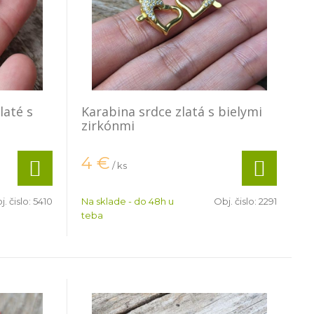
laté s
Karabina srdce zlatá s bielymi
zirkónmi
4
€
/ ks
j. čislo:
5410
Na sklade - do 48h u
Obj. čislo:
2291
teba