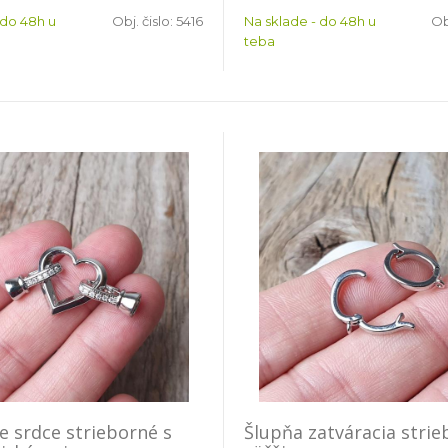
 do 48h u
Obj. čislo:
5416
Na sklade - do 48h u
Ob
teba
e srdce strieborné s
Šlupňa zatváracia stri