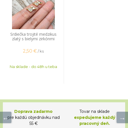
Srdiečka trojité medzikus
zlatý s bielymi zirkónmi
2,50
€
/ ks
Na sklade - do 48h u teba
Doprava zadarmo
Tovar na sklade
pre každú objednávku nad
expedujeme každý
55 €
pracovný deň.