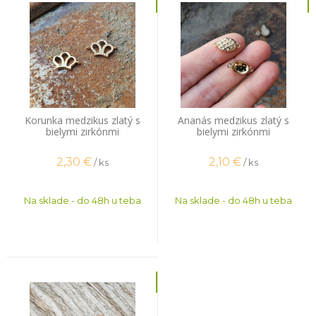
Korunka medzikus zlatý s
Ananás medzikus zlatý s
bielymi zirkónmi
bielymi zirkónmi
2,30
€
2,10
€
/ ks
/ ks
Na sklade - do 48h u teba
Na sklade - do 48h u teba