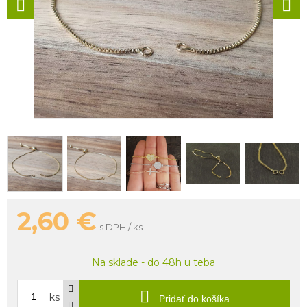
2,60
€
s DPH / ks
Na sklade - do 48h u teba
ks
Pridať do košíka