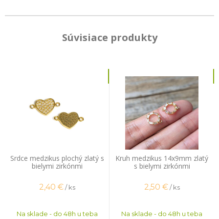
Súvisiace produkty
Srdce medzikus plochý zlatý s
Kruh medzikus 14x9mm zlatý
bielymi zirkónmi
s bielymi zirkónmi
2,40
€
2,50
€
/ ks
/ ks
Na sklade - do 48h u teba
Na sklade - do 48h u teba