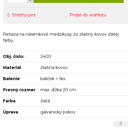
Strážny pes
Pridať do wishlistu
Retiaza na náramkové medzikusy zo zliatiny kovov zlatej
farby.
Obj. čislo:
2400
Materiál
zliatina kovov
Balenie
balíček = 1ks
Presný rozmer
max. dĺžka 20 cm
Farba
zlatá
Úprava
galvanický pokov