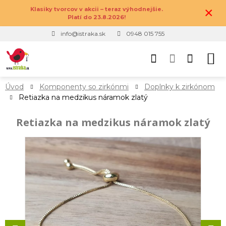
×
Klasiky tvorcov v akcii – teraz výhodnejšie.
Platí do 23.8.2026!
info@istraka.sk
0948 015 755
Úvod
Komponenty so zirkónmi
Doplnky k zirkónom
Retiazka na medzikus náramok zlatý
Retiazka na medzikus náramok zlatý