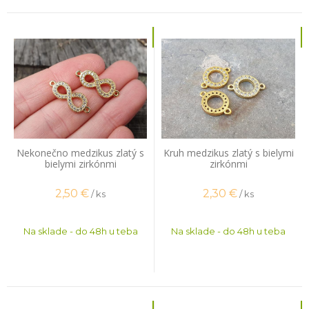
Nekonečno medzikus zlatý s
Kruh medzikus zlatý s bielymi
bielymi zirkónmi
zirkónmi
2,50
€
2,30
€
/ ks
/ ks
Na sklade - do 48h u teba
Na sklade - do 48h u teba