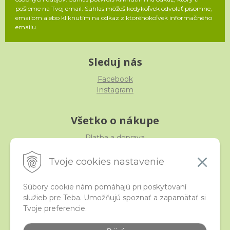
pošleme na Tvoj email. Súhlas môžeš kedykoľvek odvolať písomne,
emailom alebo kliknutím na odkaz z ktoréhokoľvek informačného
emailu.
Sleduj nás
Facebook
Instagram
Všetko o nákupe
Platba a doprava
Reklamácia, výmena, vrátenie
Obchodné podmienky
Tvoje cookies nastavenie
Ochrana osobných údajov
Súbory cookie nám pomáhajú pri poskytovaní
služieb pre Teba. Umožňujú spoznať a zapamätať si
iStraka
Tvoje preferencie.
Kontakt
Veľkoobchod