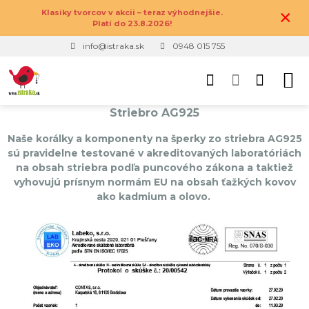
×
Klasiky tvorcov v akcii – teraz výhodnejšie.
Platí do 23.8.2026!
info@istraka.sk
0948 015 755
Striebro AG925
Naše korálky a komponenty na šperky zo striebra AG925
sú pravidelne testované v akreditovaných laboratóriách
na obsah striebra podľa puncového zákona a taktiež
vyhovujú prísnym normám EU na obsah ťažkých kovov
ako kadmium a olovo.