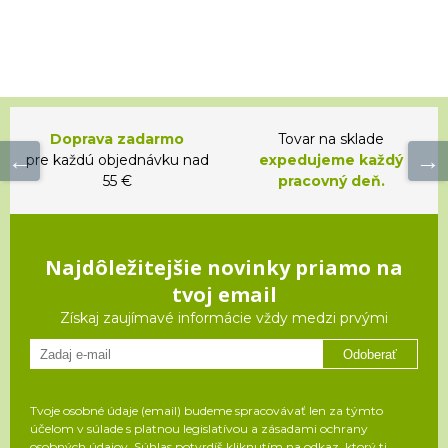
Doprava zadarmo
Tovar na sklade
pre každú objednávku nad
expedujeme každý
55 €
pracovný deň.
Najdôležitejšie novinky priamo na
tvoj email
Získaj zaujímavé informácie vždy medzi prvými
Odoberať
Tvoje osobné údaje (email) budeme spracovávať len za týmto
účelom v súlade s platnou legislatívou a zásadami ochrany
osobných údajov. Súhlas potvrdíš kliknutím na odkaz, ktorý ti