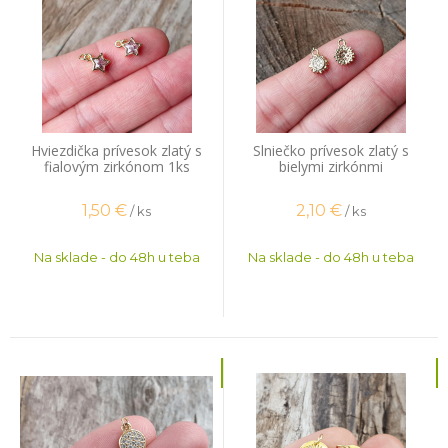
Hviezdička prívesok zlatý s
Slniečko prívesok zlatý s
fialovým zirkónom 1ks
bielymi zirkónmi
1,50
€
2,10
€
/ ks
/ ks
Na sklade - do 48h u teba
Na sklade - do 48h u teba