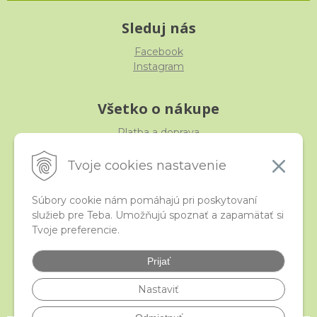
Sleduj nás
Facebook
Instagram
Všetko o nákupe
Platba a doprava
Reklamácia, výmena, vrátenie
Obchodné podmienky
Tvoje cookies nastavenie
Ochrana osobných údajov
Súbory cookie nám pomáhajú pri poskytovaní
služieb pre Teba. Umožňujú spoznať a zapamätať si
iStraka
Tvoje preferencie.
Kontakt
Veľkoobchod
Prijať
Najčastejšie otázky
Certifikáty
Nastaviť