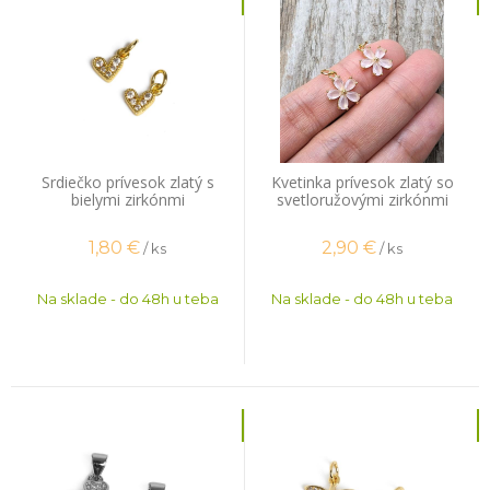
Srdiečko prívesok zlatý s
Kvetinka prívesok zlatý so
bielymi zirkónmi
svetloružovými zirkónmi
1,80
€
2,90
€
/ ks
/ ks
Na sklade - do 48h u teba
Na sklade - do 48h u teba