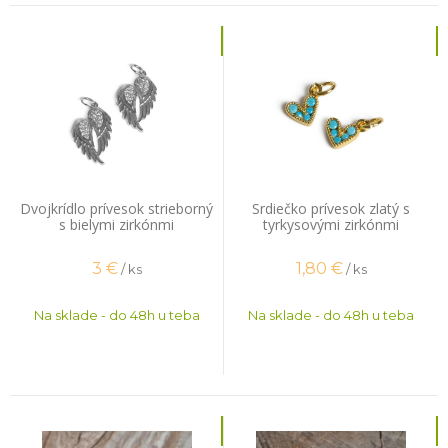
Dvojkrídlo prívesok strieborný
Srdiečko prívesok zlatý s
s bielymi zirkónmi
tyrkysovými zirkónmi
3
€
1,80
€
/ ks
/ ks
Na sklade - do 48h u teba
Na sklade - do 48h u teba