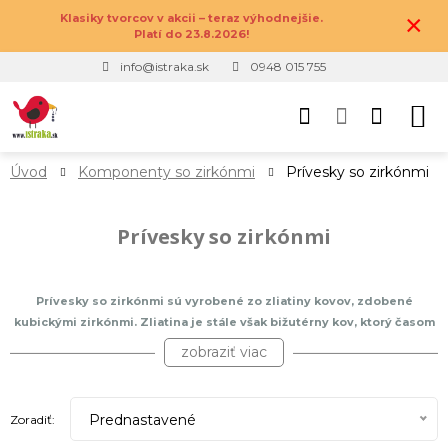
×
Klasiky tvorcov v akcii – teraz výhodnejšie.
Platí do 23.8.2026!
info@istraka.sk
0948 015 755
Úvod
Komponenty so zirkónmi
Prívesky so zirkónmi
Prívesky so zirkónmi
Prívesky so zirkónmi sú vyrobené zo zliatiny kovov, zdobené
kubickými zirkónmi. Zliatina je stále však bižutérny kov, ktorý časom
môže stratiť svoju krásu, ak je často vystavovaný vode, kozmetike
zobraziť viac
aôebo chemikáliám. Kubické zirkóny sú laboratórne vytvorené
kryštály, ktoré na slnku odhaľujú svoj dúhový lesk. Ide teda o
najlepšiu a najdostupnejšiu alternatívu pravým diamantom. Prívesky
Prednastavené
Zoradiť:
sa hodia, ako do náramkov, tak na striebornú či zliatinovú retiazku,