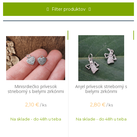
pretože sú krásne samy o sebe. Využiť sa dajú aj na výrobu náušníc. V
náramkoch najlepšie vyniknú s malými 4 mm korálkami z drahých
Filter produktov
kameňov. Elastiský silón na výrobu takýchto šperkov treba tenší ako
0,6 mm. Ak si nie ste istý či vám silón prejde cez malú korálkovú
dierku, kľudne sa nás spýtajte, radi vám poradíme
Minisrdiečko prívesok
Anjel prívesok strieborný s
strieborný s bielymi zirkónmi
bielymi zirkónmi
2,10
€
2,80
€
/ ks
/ ks
Na sklade - do 48h u teba
Na sklade - do 48h u teba