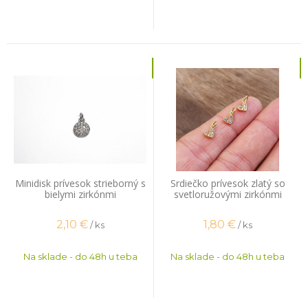
Minidisk prívesok strieborný s
Srdiečko prívesok zlatý so
bielymi zirkónmi
svetloružovými zirkónmi
2,10
€
1,80
€
/ ks
/ ks
Na sklade - do 48h u teba
Na sklade - do 48h u teba