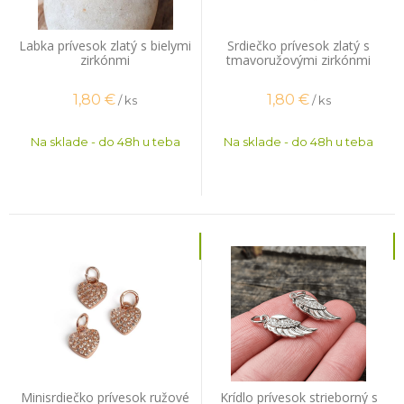
Labka prívesok zlatý s bielymi
Srdiečko prívesok zlatý s
zirkónmi
tmavoružovými zirkónmi
1,80
€
1,80
€
/ ks
/ ks
Na sklade - do 48h u teba
Na sklade - do 48h u teba
Minisrdiečko prívesok ružové
Krídlo prívesok strieborný s