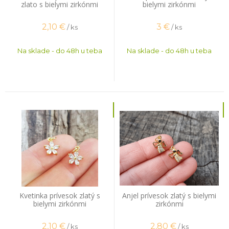
zlato s bielymi zirkónmi
bielymi zirkónmi
2,10
€
3
€
/ ks
/ ks
Na sklade - do 48h u teba
Na sklade - do 48h u teba
Kvetinka prívesok zlatý s
Anjel prívesok zlatý s bielymi
bielymi zirkónmi
zirkónmi
2,10
€
2,80
€
/ ks
/ ks