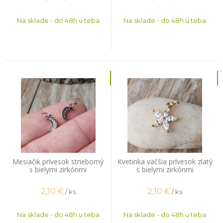
Na sklade - do 48h u teba
Na sklade - do 48h u teba
Mesiačik prívesok strieborný
Kvetinka väčšia prívesok zlatý
s bielymi zirkónmi
s bielymi zirkónmi
2,10
€
2,10
€
/ ks
/ ks
Na sklade - do 48h u teba
Na sklade - do 48h u teba