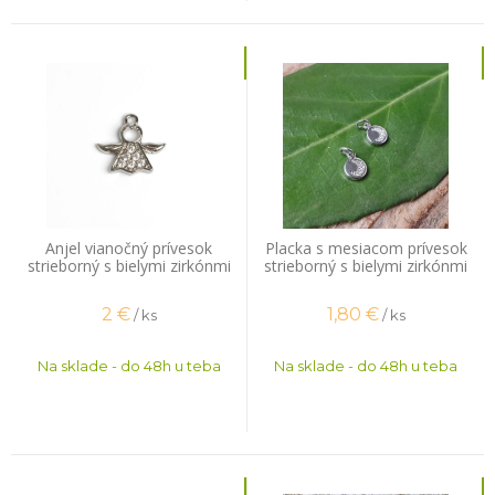
Anjel vianočný prívesok
Placka s mesiacom prívesok
strieborný s bielymi zirkónmi
strieborný s bielymi zirkónmi
2
€
1,80
€
/ ks
/ ks
Na sklade - do 48h u teba
Na sklade - do 48h u teba