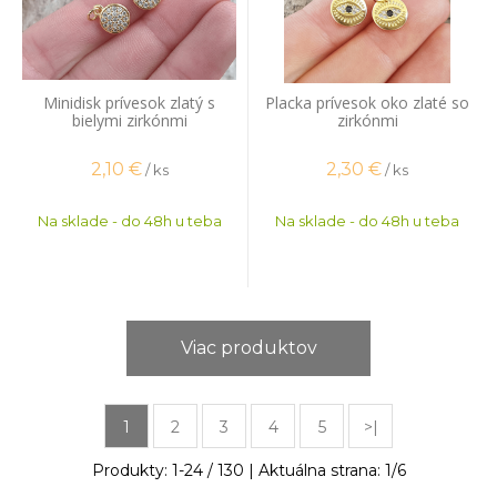
Minidisk prívesok zlatý s
Placka prívesok oko zlaté so
bielymi zirkónmi
zirkónmi
2,10
€
2,30
€
/ ks
/ ks
Na sklade - do 48h u teba
Na sklade - do 48h u teba
Viac produktov
1
2
3
4
5
>|
Produkty:
1
-
24
/
130
| Aktuálna strana:
1
/
6