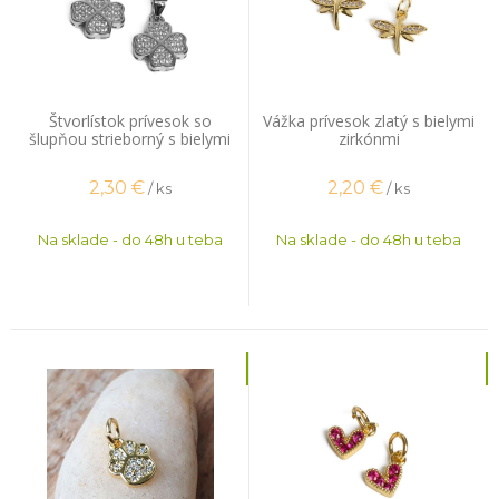
Štvorlístok prívesok so
Vážka prívesok zlatý s bielymi
šlupňou strieborný s bielymi
zirkónmi
zirkónmi
2,30
€
2,20
€
/ ks
/ ks
Na sklade - do 48h u teba
Na sklade - do 48h u teba