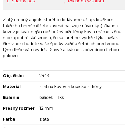
Strážny pes
Pridať do wishlistu
Zlatý drobný anjelik, ktorého dodávame už aj s krúžkom,
takže ho hneď môžete zavesiť na svoje náramky :) Zliatina
kovov je kvalitnejšia než bežný bižutérny kov a máme s ňou
naozaj dobré skúsenosti, čo sa farebnej výdrže týka, avšak
čím viac si budete vaše šperky vážiť a šetriť ich pred vodou,
tým dlhšie vám vydržia žiarivé a krásne, s pôvodnou farbou
pokovu.
Obj. čislo:
2443
Materiál
zliatina kovov a kubické zirkóny
Balenie
balíček = 1ks
Presný rozmer
12 mm
Farba
zlatá