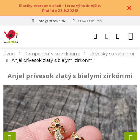
×
Klasiky tvorcov v akcii – teraz výhodnejšie.
Platí do 23.8.2026!
info@istraka.sk
0948 015 755
Úvod
Komponenty so zirkónmi
Prívesky so zirkónmi
Anjel prívesok zlatý s bielymi zirkónmi
Anjel prívesok zlatý s bielymi zirkónmi