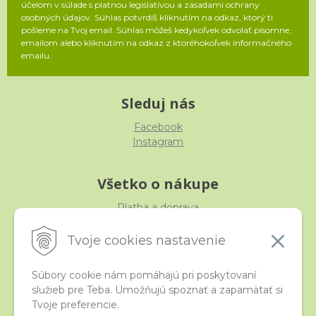
účelom v súlade s platnou legislatívou a zásadami ochrany
osobných údajov. Súhlas potvrdíš kliknutím na odkaz, ktorý ti
pošleme na Tvoj email. Súhlas môžeš kedykoľvek odvolať písomne,
emailom alebo kliknutím na odkaz z ktoréhokoľvek informačného
emailu.
Sleduj nás
Facebook
Instagram
Všetko o nákupe
Platba a doprava
Reklamácia, výmena, vrátenie
Obchodné podmienky
Tvoje cookies nastavenie
Ochrana osobných údajov
Súbory cookie nám pomáhajú pri poskytovaní
služieb pre Teba. Umožňujú spoznať a zapamätať si
iStraka
Tvoje preferencie.