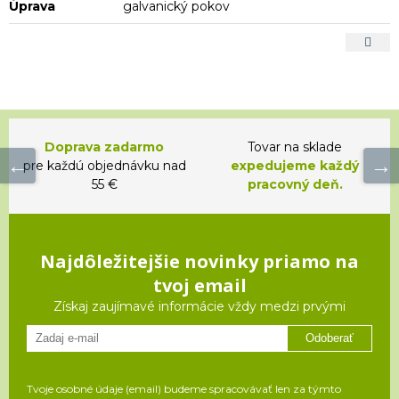
Úprava
galvanický pokov
Doprava zadarmo
Tovar na sklade
pre každú objednávku nad
expedujeme každý
55 €
pracovný deň.
Najdôležitejšie novinky priamo na
tvoj email
Získaj zaujímavé informácie vždy medzi prvými
Odoberať
Tvoje osobné údaje (email) budeme spracovávať len za týmto