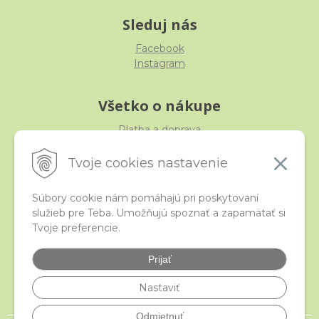
Sleduj nás
Facebook
Instagram
Všetko o nákupe
Platba a doprava
Reklamácia, výmena, vrátenie
Obchodné podmienky
Tvoje cookies nastavenie
Ochrana osobných údajov
Súbory cookie nám pomáhajú pri poskytovaní
služieb pre Teba. Umožňujú spoznať a zapamätať si
iStraka
Tvoje preferencie.
Kontakt
Veľkoobchod
Prijať
Najčastejšie otázky
Certifikáty
Nastaviť
Odmietnuť