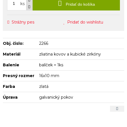
ks
Pridať do košíka
Strážny pes
Pridať do wishlistu
Obj. čislo:
2266
Materiál
zliatina kovov a kubické zirkóny
Balenie
balíček = 1ks
Presný rozmer
16x10 mm
Farba
zlatá
Úprava
galvanický pokov