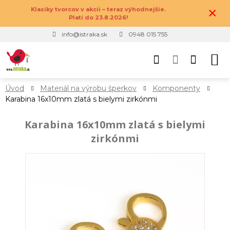
×
Klasiky tvorcov v akcii – teraz výhodnejšie.
Platí do 23.8.2026!
info@istraka.sk
0948 015 755
Úvod
Materiál na výrobu šperkov
Komponenty
Karabina 16x10mm zlatá s bielymi zirkónmi
Karabina 16x10mm zlatá s bielymi
zirkónmi