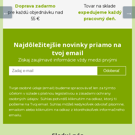
Doprava zadarmo
Tovar na sklade
pre každú objednávku nad
expedujeme každý
55 €
pracovný deň.
Najdôležitejšie novinky priamo na
tvoj email
Získaj zaujímavé informácie vždy medzi prvými
Odoberať
Tvoje osobné údaje (email) budeme spracovávať len za týmto
účelom v súlade s platnou legislatívou a zásadami ochrany
osobných údajov. Súhlas potvrdíš kliknutím na odkaz, ktorý ti
pošleme na Tvoj email. Súhlas môžeš kedykoľvek odvolať písomne,
emailom alebo kliknutím na odkaz z ktoréhokoľvek informačného
emailu.