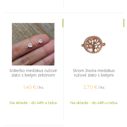
Srdiečko medzikus ružové
Strom života medzikus
zlato s bielym zirkónom
ružové zlato s bielymi
zirkónmi
1,40
€
2,70
€
/ ks
/ ks
Na sklade - do 48h u teba
Na sklade - do 48h u teba