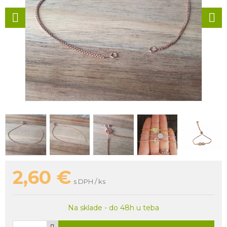
2,60
€
s DPH / ks
Na sklade - do 48h u teba