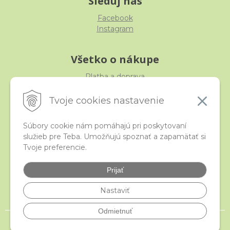
Sleduj nás
Facebook
Instagram
Všetko o nákupe
Platba a doprava
Reklamácia, výmena, vrátenie
Obchodné podmienky
Tvoje cookies nastavenie
Ochrana osobných údajov
Súbory cookie nám pomáhajú pri poskytovaní
služieb pre Teba. Umožňujú spoznať a zapamätať si
iStraka
Tvoje preferencie.
Kontakt
Veľkoobchod
Prijať
Najčastejšie otázky
Certifikáty
Nastaviť
Odmietnuť
© 2026 istraka.sk - najligotavejšie korálky a polodrahokamy široko ďaleko •
NextShop
&
e-shop Pohoda Connector
by
NextCom s.r.o.