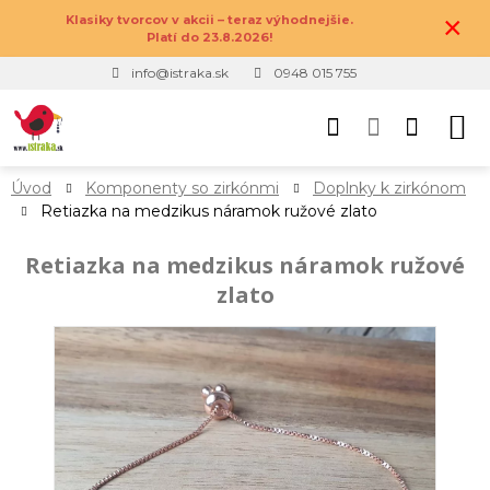
×
Klasiky tvorcov v akcii – teraz výhodnejšie.
Platí do 23.8.2026!
info@istraka.sk
0948 015 755
Úvod
Komponenty so zirkónmi
Doplnky k zirkónom
Retiazka na medzikus náramok ružové zlato
Retiazka na medzikus náramok ružové
zlato