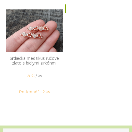
Srdiečka medzikus ružové
zlato s bielymi zirkónmi
3
€
/ ks
Posledné 1 - 2 ks