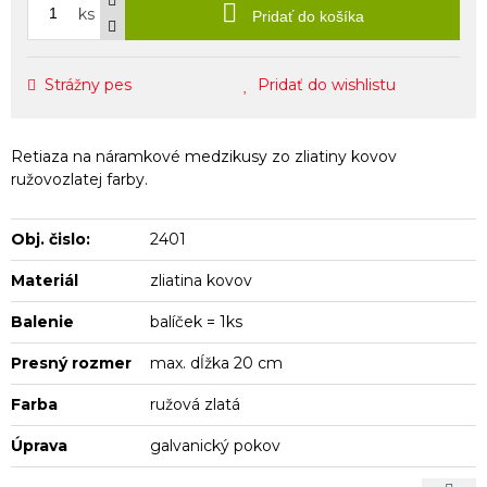
ks
Pridať do košíka
Strážny pes
Pridať do wishlistu
Retiaza na náramkové medzikusy zo zliatiny kovov
ružovozlatej farby.
Obj. čislo:
2401
Materiál
zliatina kovov
Balenie
balíček = 1ks
Presný rozmer
max. dĺžka 20 cm
Farba
ružová zlatá
Úprava
galvanický pokov