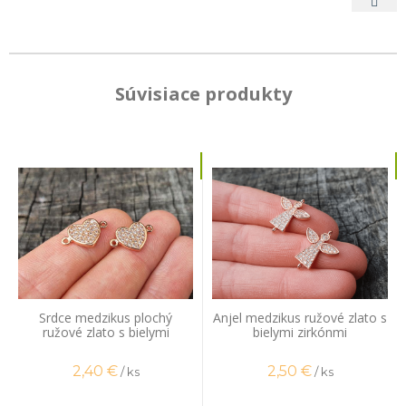
Súvisiace produkty
Srdce medzikus plochý
Anjel medzikus ružové zlato s
ružové zlato s bielymi
bielymi zirkónmi
zirkónmi
2,40
€
2,50
€
/ ks
/ ks