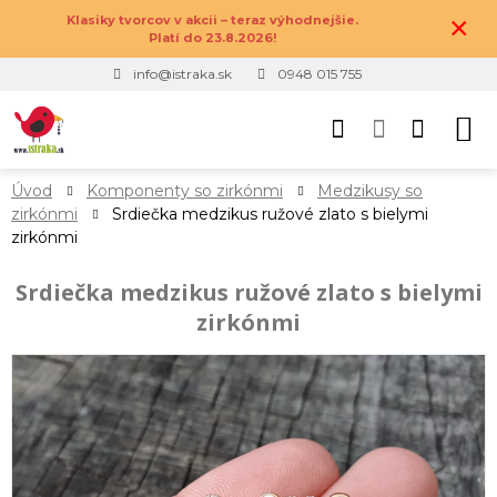
×
Klasiky tvorcov v akcii – teraz výhodnejšie.
Platí do 23.8.2026!
info@istraka.sk
0948 015 755
Úvod
Komponenty so zirkónmi
Medzikusy so
zirkónmi
Srdiečka medzikus ružové zlato s bielymi
zirkónmi
Srdiečka medzikus ružové zlato s bielymi
zirkónmi