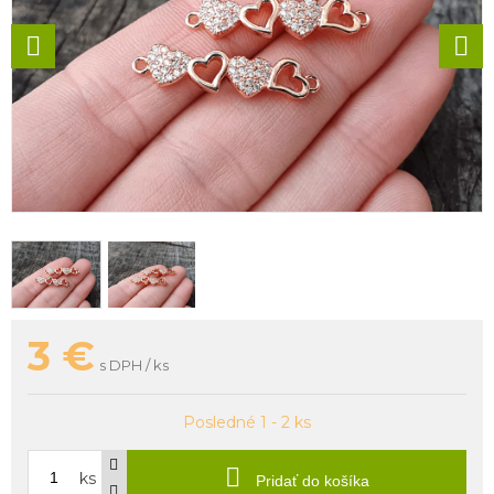
3
€
s DPH / ks
Posledné 1 - 2 ks
ks
Pridať do košíka