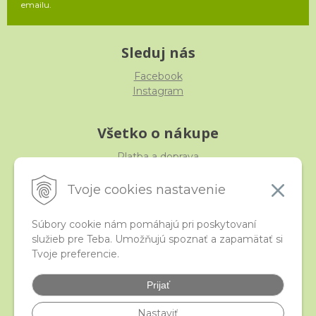
emailu.
Sleduj nás
Facebook
Instagram
Všetko o nákupe
Platba a doprava
Reklamácia, výmena, vrátenie
Obchodné podmienky
Tvoje cookies nastavenie
Ochrana osobných údajov
Súbory cookie nám pomáhajú pri poskytovaní
služieb pre Teba. Umožňujú spoznať a zapamätať si
iStraka
Tvoje preferencie.
Kontakt
Veľkoobchod
Prijať
Najčastejšie otázky
Certifikáty
Nastaviť