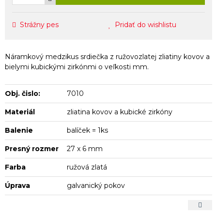
Strážny pes
Pridať do wishlistu
Náramkový medzikus srdiečka z ružovozlatej zliatiny kovov a
bielymi kubickými zirkónmi o veľkosti mm.
Obj. čislo:
7010
Materiál
zliatina kovov a kubické zirkóny
Balenie
balíček = 1ks
Presný rozmer
27 x 6 mm
Farba
ružová zlatá
Úprava
galvanický pokov