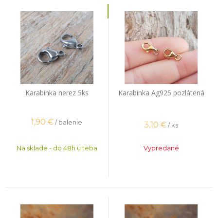
Karabinka nerez 5ks
Karabinka Ag925 pozlátená
1,90
€
/ balenie
3,10
€
/ ks
Na sklade - do 48h u teba
Vypredané