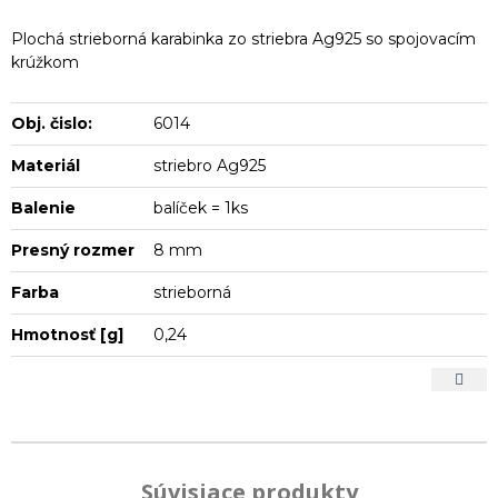
Plochá strieborná karabinka zo striebra Ag925 so spojovacím
krúžkom
Obj. čislo:
6014
Materiál
striebro Ag925
Balenie
balíček = 1ks
Presný rozmer
8 mm
Farba
strieborná
Hmotnosť [g]
0,24
Súvisiace produkty