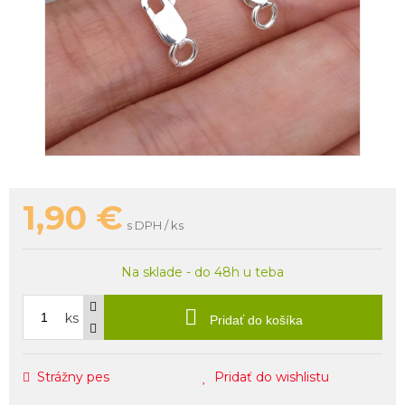
1,90
€
s DPH / ks
Na sklade - do 48h u teba
ks
Pridať do košíka
Strážny pes
Pridať do wishlistu