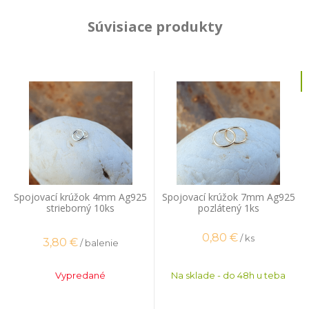
Súvisiace produkty
Spojovací krúžok 4mm Ag925
Spojovací krúžok 7mm Ag925
strieborný 10ks
pozlátený 1ks
0,80
€
/ ks
3,80
€
/ balenie
Vypredané
Na sklade - do 48h u teba