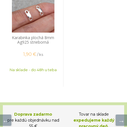
Karabinka plochá 8mm
Ag925 strieborná
1,90
€
/ ks
Na sklade - do 48h u teba
Doprava zadarmo
Tovar na sklade
pre každú objednávku nad
expedujeme každý
55 €
pracovný deň.