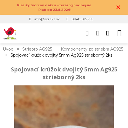
×
Klasiky tvorcov v akcii – teraz výhodnejšie.
Platí do 23.8.2026!
info@istraka.sk
0948 015 755
Úvod
Striebro AG925
Komponenty zo striebra AG925
Spojovací krúžok dvojitý 5mm Ag925 strieborný 2ks
Spojovací krúžok dvojitý 5mm Ag925
strieborný 2ks