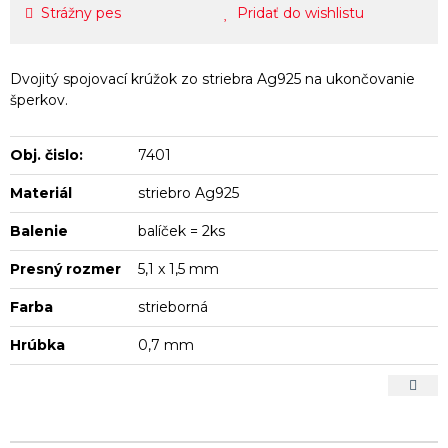
Strážny pes
Pridať do wishlistu
Dvojitý spojovací krúžok zo striebra Ag925 na ukončovanie
šperkov.
Obj. čislo:
7401
Materiál
striebro Ag925
Balenie
balíček = 2ks
Presný rozmer
5,1 x 1,5 mm
Farba
strieborná
Hrúbka
0,7 mm