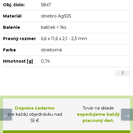
Obj. čislo:
5847
Materiál
striebro Ag925
Balenie
balíček = 1ks
Presný rozmer
6,6 x 11,6 x 2,1 - 2,3 mm
Farba
strieborná
Hmotnosť [g]
0,74
Doprava zadarmo
Tovar na sklade
pre každú objednávku nad
expedujeme každý
55 €
pracovný deň.