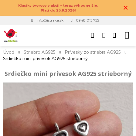
×
Klasiky tvorcov v akcii – teraz výhodnejšie.
Platí do 23.8.2026!
info@istraka.sk
0948 015 755
Úvod
Striebro AG925
Prívesky zo striebra AG925
Srdiečko mini prívesok AG925 strieborný
Srdiečko mini prívesok AG925 strieborný