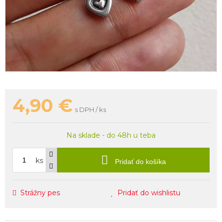
4,90
€
s DPH / ks
Na sklade - do 48h u teba
ks
Pridať do košíka
Strážny pes
Pridať do wishlistu