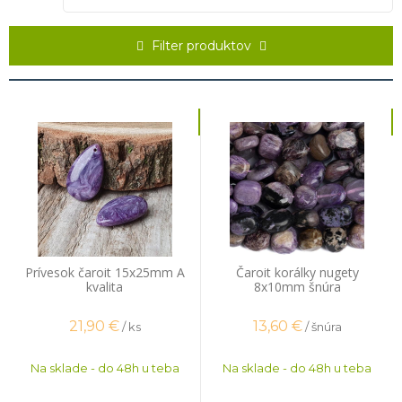
odhaduje sa, že v priebehu niekoľkých rokov sa úplne vyťaží. Na Mohsovej
stupnici sedí na šiestom mieste. Veľmi rád sa ukazuje v šperkárstve v podobe
kabošonov, tromlovaných príveskov a v podobe
koráliek
a náramkov z nich. Patrí
Filter produktov
k znameniam
Škorpión
,
Panna
,
Vodnár
,
Ryby
a
Váhy
.
Prívesok čaroit 15x25mm A
Čaroit korálky nugety
kvalita
8x10mm šnúra
21,90
€
13,60
€
/ ks
/ šnúra
Na sklade - do 48h u teba
Na sklade - do 48h u teba