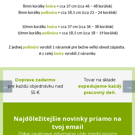
8mm korálky
šnúra
= cca 37 cm (cca 46 – 48 korálok)
8mm korálky
polšnúra
= cca 18,5 cm (cca 23 – 24 korálok)
10mm korálky
šnúra
= cca 37 cm (cca 36 – 38 korálok)
10mm korálky
polšnúra
= cca 18,5 cm (cca 18 – 19 korálok)
Z jednej
polšnúry
vyrobíš 1 náramok pre bežne veľký obvod zápästia.
A z celej
šnúry
vyrobíš 2 náramky.
Doprava zadarmo
Tovar na sklade
pre každú objednávku nad
expedujeme každý
55 €
pracovný deň.
Najdôležitejšie novinky priamo na
tvoj email
Získaj zaujímavé informácie vždy medzi prvými