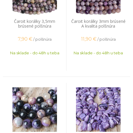
Čaroit korálky 3,5mm
Čaroit korálky 3mm brúsené
brúsené polšnúra
A kvalita polšnúra
7,90
€
11,90
€
/ polšnúra
/ polšnúra
Na sklade - do 48h u teba
Na sklade - do 48h u teba