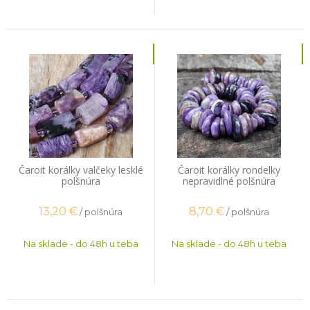
Čaroit korálky valčeky lesklé
Čaroit korálky rondelky
polšnúra
nepravidlné polšnúra
13,20
€
8,70
€
/ polšnúra
/ polšnúra
Na sklade - do 48h u teba
Na sklade - do 48h u teba