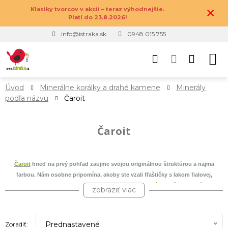
×
Klasiky tvorcov v akcii – teraz výhodnejšie.
Platí do 23.8.2026!
info@istraka.sk
0948 015 755
Úvod
Minerálne korálky a drahé kamene
Minerály
podľa názvu
Čaroit
Čaroit
Čaroit
hneď na prvý pohľad zaujme svojou originálnou štruktúrou a najmä
farbou. Nám osobne pripomína, akoby ste vzali fľaštičky s lakom fialovej,
zlatistej a hnedej farby, a vyliali ich do seba. Tento
drahý kameň
sa nachádza iba
zobraziť viac
na jednom mieste na svete, konkrétne v Jakutskej republike v Rusku, v oblasti pri
rieke Čara. Áno, tipujete správne, názov Čaroit je odvodený od danej rieky.
Nakoľko tento minerál získava na popularite, a je čím ďalej tým viac žiadaný,
Prednastavené
Zoradiť: