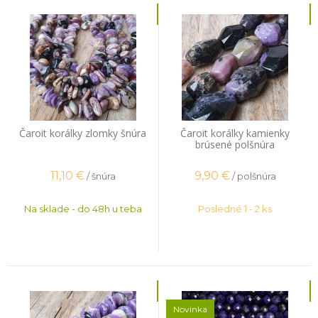
Čaroit korálky zlomky šnúra
Čaroit korálky kamienky
brúsené polšnúra
11,10
€
9,90
€
/ šnúra
/ polšnúra
Na sklade - do 48h u teba
Posledné 1 - 2 ks
Novinka