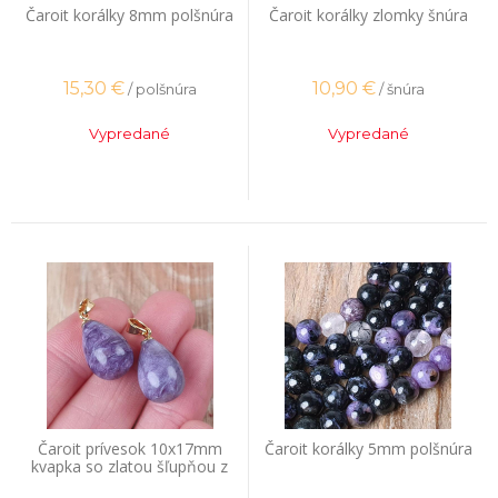
Čaroit korálky 8mm polšnúra
Čaroit korálky zlomky šnúra
15,30
€
10,90
€
/ polšnúra
/ šnúra
Vypredané
Vypredané
Čaroit prívesok 10x17mm
Čaroit korálky 5mm polšnúra
kvapka so zlatou šľupňou z
nerezovej ocele