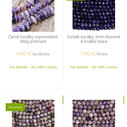
Čaroit korálky nepravidelné
Sodalit korálky 3mm brúsené
disky polšnúra
A kvalita šnúra
4,90
€
7,90
€
/ polšnúra
/ šnúra
Na sklade - do 48h u teba
Na sklade - do 48h u teba
Novinka