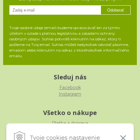
Odoberať
Tvoje osobné údaje (email) budeme spracovávať len za týmto
účelom v súlade s platnou legislatívou a zásadami ochrany
osobných údajov. Súhlas potvrdíš kliknutím na odkaz, ktorý ti
pošleme na Tvoj email. Súhlas môžeš kedykoľvek odvolať písomne,
emailom alebo kliknutím na odkaz z ktoréhokoľvek informačného
emailu.
Sleduj nás
Facebook
Instagram
Všetko o nákupe
Platba a doprava
Reklamácia, výmena, vrátenie
Obchodné podmienky
Tvoje cookies nastavenie