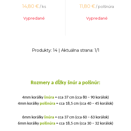
14,80
€
11,80
€
/ ks
/ polšnúra
Vypredané
Vypredané
Produkty:
14
| Aktuálna strana:
1
/
1
Rozmery a dĺžky šnúr a polšnúr:
4mm korálky
šnúra
= cca 37 cm (cca 80 – 90 korálok)
4mm korálky
polšnúra
= cca 18,5 cm (cca 40 – 45 korálok)
6mm korálky
šnúra
= cca 37 cm (cca 60 – 63 korálok)
6mm korálky
polšnúra
= cca 18,5 cm (cca 30 – 32 korálok)