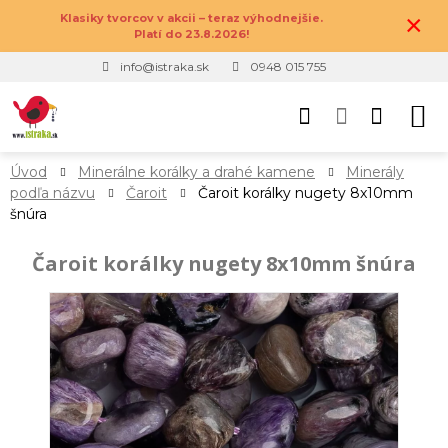
×
Klasiky tvorcov v akcii – teraz výhodnejšie.
Platí do 23.8.2026!
info@istraka.sk
0948 015 755
Úvod
Minerálne korálky a drahé kamene
Minerály
podľa názvu
Čaroit
Čaroit korálky nugety 8x10mm
šnúra
Čaroit korálky nugety 8x10mm šnúra