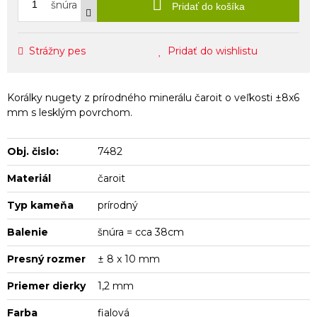
šnúra
Pridať do košíka
Strážny pes
Pridať do wishlistu
Korálky nugety z prírodného minerálu čaroit o veľkosti ±8x6
mm s lesklým povrchom.
Obj. čislo:
7482
Materiál
čaroit
Typ kameňa
prírodný
Balenie
šnúra = cca 38cm
Presný rozmer
± 8 x 10 mm
Priemer dierky
1,2 mm
Farba
fialová