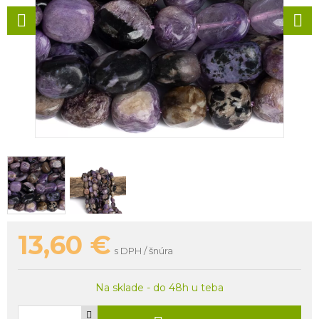
13,60
€
s DPH / šnúra
Na sklade - do 48h u teba