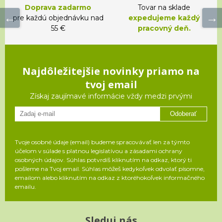
Doprava zadarmo
Tovar na sklade
pre každú objednávku nad
expedujeme každý
55 €
pracovný deň.
Najdôležitejšie novinky priamo na
tvoj email
Získaj zaujímavé informácie vždy medzi prvými
Odoberať
Tvoje osobné údaje (email) budeme spracovávať len za týmto
účelom v súlade s platnou legislatívou a zásadami ochrany
osobných údajov. Súhlas potvrdíš kliknutím na odkaz, ktorý ti
pošleme na Tvoj email. Súhlas môžeš kedykoľvek odvolať písomne,
emailom alebo kliknutím na odkaz z ktoréhokoľvek informačného
emailu.
Sleduj nás