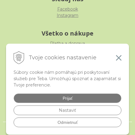
Facebook
Instagram
Všetko o nákupe
Platba a doprava
Reklamácia, výmena, vrátenie
Obchodné podmienky
Tvoje cookies nastavenie
Ochrana osobných údajov
Súbory cookie nám pomáhajú pri poskytovaní
služieb pre Teba. Umožňujú spoznať a zapamätať si
iStraka
Tvoje preferencie.
Kontakt
Veľkoobchod
Prijať
Najčastejšie otázky
Certifikáty
Nastaviť
Odmietnuť
© 2026 istraka.sk - najligotavejšie korálky a polodrahokamy široko ďaleko •
NextShop
&
e-shop Pohoda Connector
by
NextCom s.r.o.