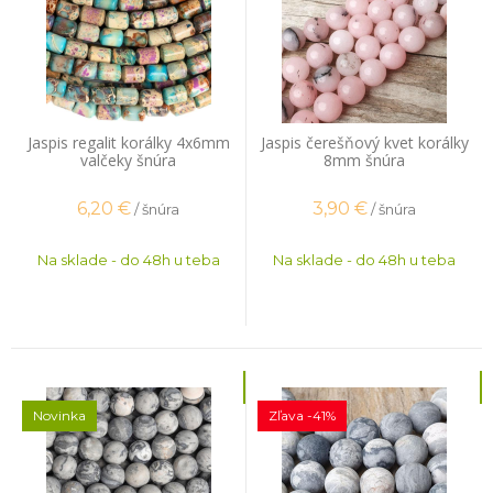
Jaspis regalit korálky 4x6mm
Jaspis čerešňový kvet korálky
valčeky šnúra
8mm šnúra
6,20
€
3,90
€
/ šnúra
/ šnúra
Na sklade - do 48h u teba
Na sklade - do 48h u teba
Novinka
Zľava -41%