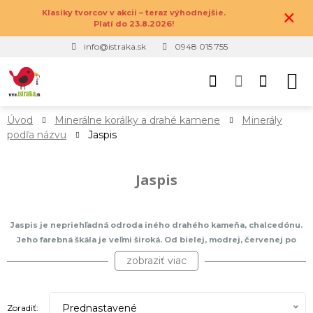
×
Klasiky tvorcov v akcii – teraz výhodnejšie.
Platí do 23.8.2026!
info@istraka.sk
0948 015 755
Úvod
Minerálne korálky a drahé kamene
Minerály
podľa názvu
Jaspis
Jaspis
Jaspis je nepriehľadná odroda iného drahého kameňa, chalcedónu.
Jeho farebná škála je veľmi široká. Od bielej, modrej, červenej po
zelenú, žltú aj hnedú. Chalcedón, teda aj jaspis, majú podobné
zobraziť viac
vlastnosti ako opál, od ktorého sa odlišujú najmä vyššou hustotou.
Tvrdosť jaspisu podľa Mohsovej stupnice je sedem. Jedná sa teda o
viac odolný minerál. Jeho náleziská sú rozšírené po celom svete a
Prednastavené
Zoradiť: