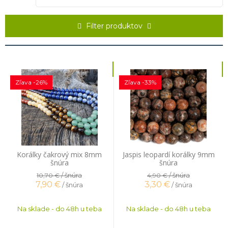
nachádzajú sa aj u nás, na Slovensku ( jeho najväčší výskyt je priamo
v Banskej Štiavnici, v okolí už nečinnej, vyhasnutej sopky Kalvárie. ) a
v Česku. Najvhodnejší pre znamenia Vodnára, Panny a Ryby. Z našej
Filter produktov
ponuky si určite pozri jaspis mookait, ktorý je tvorený
najzaujímavejšou farebnou kombináciou.
Zľava -26%
Zľava -33%
Korálky čakrový mix 8mm
Jaspis leopardí korálky 9mm
šnúra
šnúra
/ šnúra
/ šnúra
10,70 €
4,90 €
7,90
€
3,30
€
/ šnúra
/ šnúra
Na sklade - do 48h u teba
Na sklade - do 48h u teba