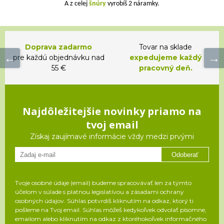
A z celej
šnúry
vyrobíš 2 náramky.
Doprava zadarmo
Tovar na sklade
pre každú objednávku nad
expedujeme každý
55 €
pracovný deň.
Najdôležitejšie novinky priamo na
tvoj email
Získaj zaujímavé informácie vždy medzi prvými
Odoberať
Tvoje osobné údaje (email) budeme spracovávať len za týmto
účelom v súlade s platnou legislatívou a zásadami ochrany
osobných údajov. Súhlas potvrdíš kliknutím na odkaz, ktorý ti
pošleme na Tvoj email. Súhlas môžeš kedykoľvek odvolať písomne,
emailom alebo kliknutím na odkaz z ktoréhokoľvek informačného