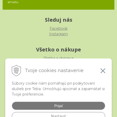
emailu.
Sleduj nás
Facebook
Instagram
Všetko o nákupe
Platba a doprava
Reklamácia, výmena, vrátenie
Obchodné podmienky
Tvoje cookies nastavenie
Ochrana osobných údajov
Súbory cookie nám pomáhajú pri poskytovaní
služieb pre Teba. Umožňujú spoznať a zapamätať si
iStraka
Tvoje preferencie.
Kontakt
Veľkoobchod
Prijať
Najčastejšie otázky
Certifikáty
Nastaviť