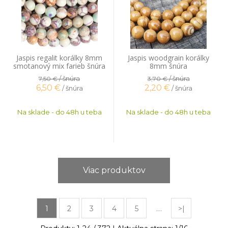
Jaspis regalit korálky 8mm
Jaspis woodgrain korálky
smotanový mix farieb šnúra
8mm šnúra
/ šnúra
/ šnúra
7,50 €
3,70 €
6,50
€
2,20
€
/ šnúra
/ šnúra
Na sklade - do 48h u teba
Na sklade - do 48h u teba
Viac produktov
…
1
2
3
4
5
>|