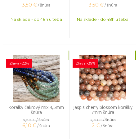
3,50
€
3,50
€
/ šnúra
/ šnúra
Na sklade - do 48h u teba
Na sklade - do 48h u teba
Zľava -22%
Zľava -39%
Korálky čakrový mix 4,5mm
Jaspis cherry blossom korálky
šnúra
7mm šnúra
/ šnúra
/ šnúra
7,80 €
3,30 €
6,10
€
2
€
/ šnúra
/ šnúra