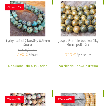
Zľava -13%
Tyrkys africký korálky 8,5mm
Jaspis Bumble bee korálky
šnúra
6mm polšnúra
/ šnúra
9,10 €
7,90
€
7,10
€
/ šnúra
/ polšnúra
Na sklade - do 48h u teba
Na sklade - do 48h u teba
Zľava -13%
Zľava -41%