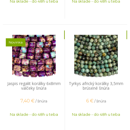
Na sklade - do 48h u teba
Na sklade - do 48h u teba
Novinka
Jaspis regalit korálky 6x8mm
Tyrkys africký korálky 3,5mm
valčeky šnúra
brúsené šnúra
7,40
€
6
€
/ šnúra
/ šnúra
Na sklade - do 48h u teba
Na sklade - do 48h u teba