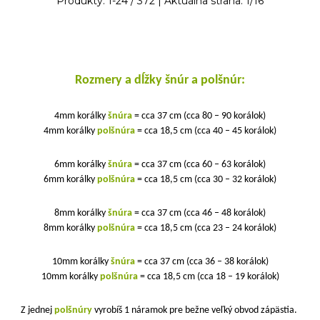
Produkty:
1
-
24
/
372
| Aktuálna strana:
1
/
16
Rozmery a dĺžky šnúr a polšnúr:
4mm korálky
šnúra
= cca 37 cm (cca 80 – 90 korálok)
4mm korálky
polšnúra
= cca 18,5 cm (cca 40 – 45 korálok)
6mm korálky
šnúra
= cca 37 cm (cca 60 – 63 korálok)
6mm korálky
polšnúra
= cca 18,5 cm (cca 30 – 32 korálok)
8mm korálky
šnúra
= cca 37 cm (cca 46 – 48 korálok)
8mm korálky
polšnúra
= cca 18,5 cm (cca 23 – 24 korálok)
10mm korálky
šnúra
= cca 37 cm (cca 36 – 38 korálok)
10mm korálky
polšnúra
= cca 18,5 cm (cca 18 – 19 korálok)
Z jednej
polšnúry
vyrobíš 1 náramok pre bežne veľký obvod zápästia.