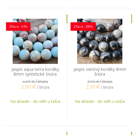
Zľava -41%
Zľava -28%
Jaspis aqua terra korálky
Jaspis sieťový korálky 8mm
8mm syntetické šnúra
šnúra
/ šnúra
/ šnúra
4,90 €
2,90 €
2,90
€
2,10
€
/ šnúra
/ šnúra
Na sklade - do 48h u teba
Na sklade - do 48h u teba