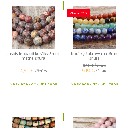
Zľava -25%
Jaspis leopardí korálky 8mm
Korálky čakrový mix 6mm
matné šnúra
šnúra
/ šnúra
8,10 €
6,10
€
4,90
€
/ šnúra
/ šnúra
Na sklade - do 48h u teba
Na sklade - do 48h u teba