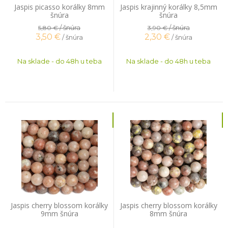
Jaspis picasso korálky 8mm
Jaspis krajinný korálky 8,5mm
šnúra
šnúra
/ šnúra
/ šnúra
5,80 €
3,90 €
3,50
€
2,30
€
/ šnúra
/ šnúra
Na sklade - do 48h u teba
Na sklade - do 48h u teba
Jaspis cherry blossom korálky
Jaspis cherry blossom korálky
9mm šnúra
8mm šnúra