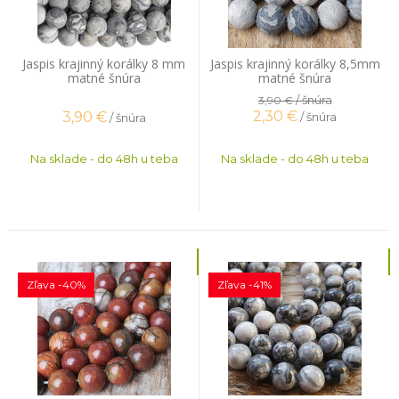
Jaspis krajinný korálky 8 mm
Jaspis krajinný korálky 8,5mm
matné šnúra
matné šnúra
/ šnúra
3,90 €
2,30
€
3,90
€
/ šnúra
/ šnúra
Na sklade - do 48h u teba
Na sklade - do 48h u teba
Zľava -40%
Zľava -41%