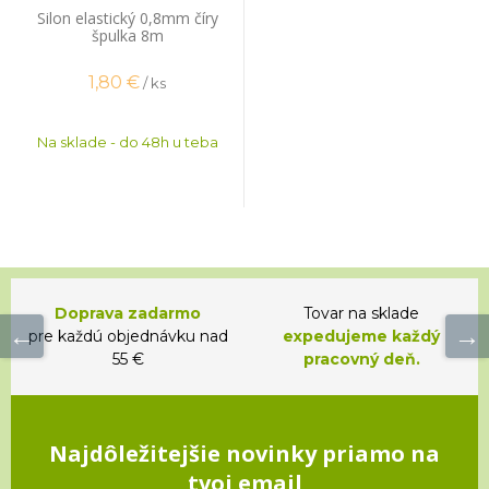
Silon elastický 0,8mm číry
špulka 8m
1,80
€
/ ks
Na sklade - do 48h u teba
Doprava zadarmo
Tovar na sklade
pre každú objednávku nad
expedujeme každý
55 €
pracovný deň.
Najdôležitejšie novinky priamo na
tvoj email