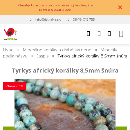
×
Klasiky tvorcov v akcii – teraz výhodnejšie.
Platí do 23.8.2026!
info@istraka.sk
0948 015 755
Úvod
Minerálne korálky a drahé kamene
Minerály
podľa názvu
Jaspis
Tyrkys africký korálky 8,5mm šnúra
Tyrkys africký korálky 8,5mm šnúra
Zľava -13%