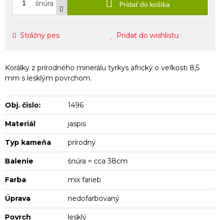
šnúra
Pridať do košíka
Strážny pes
Pridať do wishlistu
Korálky z prírodného minerálu tyrkys africký o veľkosti 8,5
mm s lesklým povrchom.
Obj. čislo:
1496
Materiál
jaspis
Typ kameňa
prírodný
Balenie
šnúra = cca 38cm
Farba
mix farieb
Úprava
nedofarbovaný
Povrch
lesklý