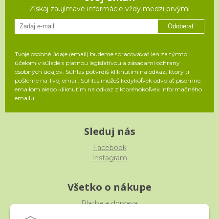
Získaj zaujímavé informácie vždy medzi prvými
Odoberať
Tvoje osobné údaje (email) budeme spracovávať len za týmto
účelom v súlade s platnou legislatívou a zásadami ochrany
osobných údajov. Súhlas potvrdíš kliknutím na odkaz, ktorý ti
pošleme na Tvoj email. Súhlas môžeš kedykoľvek odvolať písomne,
emailom alebo kliknutím na odkaz z ktoréhokoľvek informačného
emailu.
Sleduj nás
Facebook
Instagram
Všetko o nákupe
Platba a doprava
Reklamácia, výmena, vrátenie