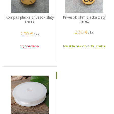
Kompas placka prívesok zlatý
Prívesok ohm placka zlatý
nerez
nerez
2,30
€
/ ks
2,30
€
/ ks
Vypredané
Na sklade - do 48h u teba