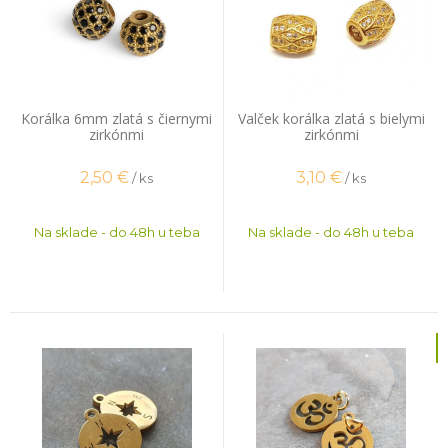
Korálka 6mm zlatá s čiernymi
Valček korálka zlatá s bielymi
zirkónmi
zirkónmi
2,50
€
3,10
€
/ ks
/ ks
Na sklade - do 48h u teba
Na sklade - do 48h u teba