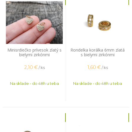
Minisrdiečko prívesok zlatý s
Rondelka korálka 6mm zlatá
bielymi zirkónmi
s bielymi zirkónmi
2,10
€
1,60
€
/ ks
/ ks
Na sklade - do 48h u teba
Na sklade - do 48h u teba