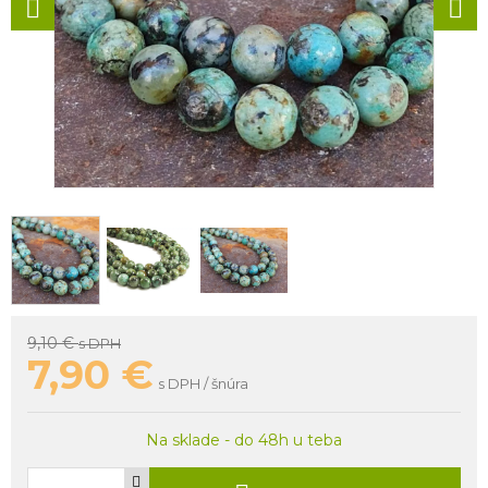
9,10 €
s DPH
7,90
€
s DPH / šnúra
Na sklade - do 48h u teba