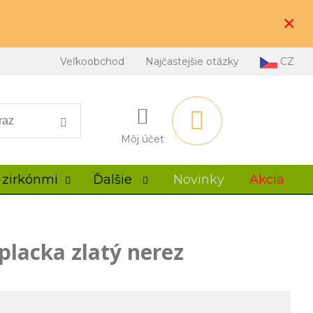
×
Veľkoobchod
Najčastejšie otázky
CZ
Môj účet
 zirkónmi
Ďalšie
Novinky
Akcia
placka zlatý nerez