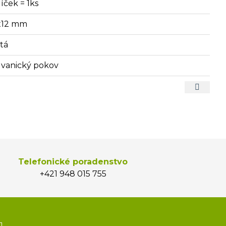
íček = 1ks
x12 mm
atá
lvanický pokov
Telefonické poradenstvo
+421 948 015 755