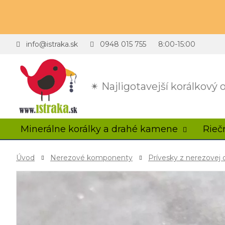
info@istraka.sk
0948 015 755
8:00-15:00
✴ Najligotavejší korálkový
Minerálne korálky a drahé kamene
Rieč
Úvod
Nerezové komponenty
Prívesky z nerezovej 