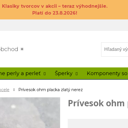
Klasiky tvorcov v akcii – teraz výhodnejšie.
Platí do 23.8.2026!
 obchod ✴
ne perly a perleť
Šperky
Komponenty so
ocele
Prívesok ohm placka zlatý nerez
Prívesok ohm 