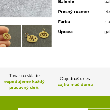
Balenie
bal
Presný rozmer
14
Farba
zl
Úprava
ga
Tovar na sklade
Objednáš dnes,
expedujeme každý
zajtra máš doma
pracovný deň.