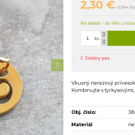
2,30
€
s DPH / k
Na sklade - do 48h u teba
ks
Strážny pes
Vkusný nerezový prívesok
Kombinujte s tyrkysovými,
Obj. čislo:
38
Materiál
ne