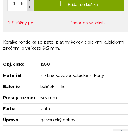
ks
Pridať do košíka
Strážny pes
Pridať do wishlistu
Korálka rondelka zo zlatej zliatiny kovov a bielymi kubickými
zirkónmi o veľkosti 6x3 mm.
Obj. čislo:
1580
Materiál
zliatina kovov a kubické zirkóny
Balenie
balíček = 1ks
Presný rozmer
6x3 mm
Farba
zlatá
Úprava
galvanický pokov