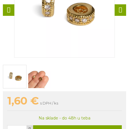
1,60
€
s DPH / ks
Na sklade - do 48h u teba