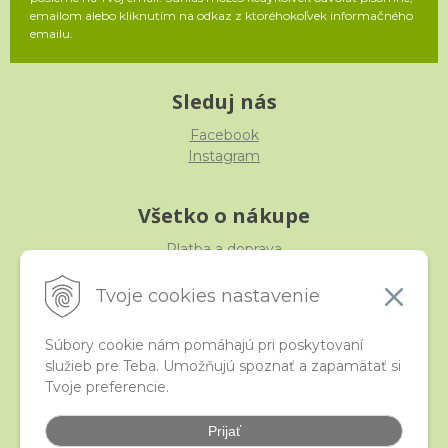
emailom alebo kliknutím na odkaz z ktoréhokoľvek informačného
emailu.
Sleduj nás
Facebook
Instagram
Všetko o nákupe
Platba a doprava
Reklamácia, výmena, vrátenie
Obchodné podmienky
Tvoje cookies nastavenie
Ochrana osobných údajov
Súbory cookie nám pomáhajú pri poskytovaní
služieb pre Teba. Umožňujú spoznať a zapamätať si
iStraka
Tvoje preferencie.
Kontakt
Veľkoobchod
Prijať
Najčastejšie otázky