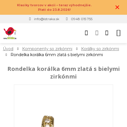
×
Klasiky tvorcov v akcii – teraz výhodnejšie.
Platí do 23.8.2026!
info@istraka.sk
0948 015 755
Úvod
Komponenty so zirkónmi
Korálky so zirkónmi
Rondelka korálka 6mm zlatá s bielymi zirkónmi
Rondelka korálka 6mm zlatá s bielymi
zirkónmi