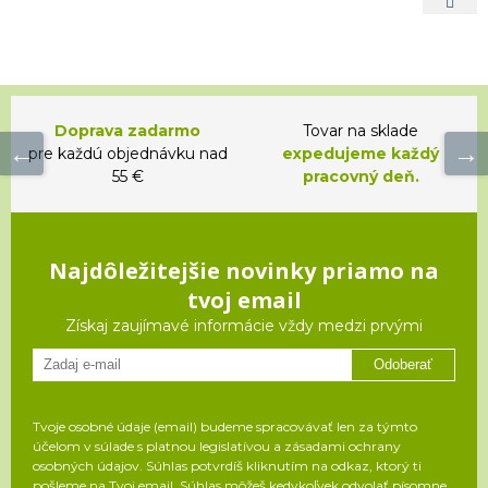
Doprava zadarmo
Tovar na sklade
pre každú objednávku nad
expedujeme každý
55 €
pracovný deň.
Najdôležitejšie novinky priamo na
tvoj email
Získaj zaujímavé informácie vždy medzi prvými
Odoberať
Tvoje osobné údaje (email) budeme spracovávať len za týmto
účelom v súlade s platnou legislatívou a zásadami ochrany
osobných údajov. Súhlas potvrdíš kliknutím na odkaz, ktorý ti
pošleme na Tvoj email. Súhlas môžeš kedykoľvek odvolať písomne,