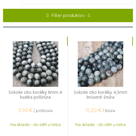
tvrdosť sa na Mohsovej stupnici pohybuje na siedmom mieste, čo
znamená, že je odolný voči mnohým nárazom. Neodporúčame to však
skúšať s kladivom
. Jeho náleziská sa nachádzajú v krajinách ako
Filter produktov
Južná Afrika, Austrália, USA, India, Čína a Srí Lanka. Sokolie oko
obľubujú hlavne ľudia narodení v znamení
Kozorožca
a
Vodnára
.
Sokolie oko korálky 8mm A
Sokolie oko korálky 4,5mm
kvalita polšnúra
brúsené šnúra
11,10
€
11,20
€
/ polšnúra
/ šnúra
Na sklade - do 48h u teba
Na sklade - do 48h u teba