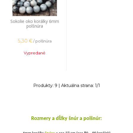
Sokolie oko korálky 6mm
polšnúra
5,30
€
/ polšnúra
Vypredané
Produkty:
9
| Aktuálna strana:
1
/
1
Rozmery a dĺžky šnúr a polšnúr: