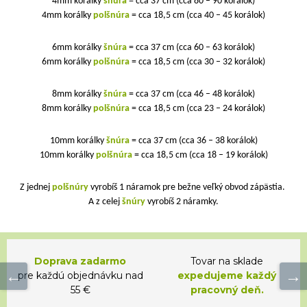
4mm korálky
šnúra
= cca 37 cm (cca 80 – 90 korálok)
4mm korálky
polšnúra
= cca 18,5 cm (cca 40 – 45 korálok)
6mm korálky
šnúra
= cca 37 cm (cca 60 – 63 korálok)
6mm korálky
polšnúra
= cca 18,5 cm (cca 30 – 32 korálok)
8mm korálky
šnúra
= cca 37 cm (cca 46 – 48 korálok)
8mm korálky
polšnúra
= cca 18,5 cm (cca 23 – 24 korálok)
10mm korálky
šnúra
= cca 37 cm (cca 36 – 38 korálok)
10mm korálky
polšnúra
= cca 18,5 cm (cca 18 – 19 korálok)
Z jednej
polšnúry
vyrobíš 1 náramok pre bežne veľký obvod zápästia.
A z celej
šnúry
vyrobíš 2 náramky.
Doprava zadarmo
Tovar na sklade
pre každú objednávku nad
expedujeme každý
55 €
pracovný deň.