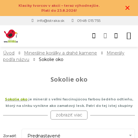
×
Klasiky tvorcov v akcii – teraz výhodnejšie.
Platí do 23.8.2026!
info@istraka.sk
0948 015 755
Úvod
Minerálne korálky a drahé kamene
Minerály
podľa názvu
Sokolie oko
Sokolie oko
Sokolie oko
je minerál s veľmi fascinujúcou farbou šedého odtieňu,
ktorý na slnku vynikne ako zamatový lesk. Patrí do tej istej skupiny
drahých kameňov
, ako
tigrie oko
(jeho farba je hnedá až zlatá) a
zobraziť viac
býčie oko ( červeno-hnedá až bordová farba). Hoci je sokolie oko o
niečo menej známe, než tigrie oko, využíva sa hojne pri výrobe
náramkov alebo náhrdelníkov, ktoré slúžia ako talizmany. Jeho
Prednastavené
Zoradiť: