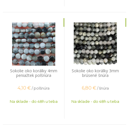
Sokolie oko korálky 4mm
Sokolie oko korálky 3mm
peniažtek polšnúra
brúsené šnúra
4,10
€
6,80
€
/ polšnúra
/ šnúra
Na sklade - do 48h u teba
Na sklade - do 48h u teba