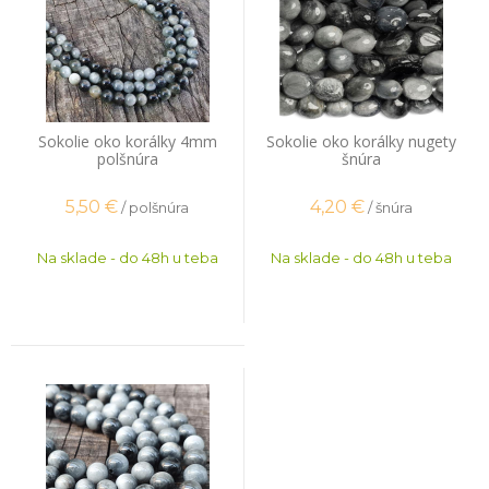
Sokolie oko korálky 4mm
Sokolie oko korálky nugety
polšnúra
šnúra
5,50
€
4,20
€
/ polšnúra
/ šnúra
Na sklade - do 48h u teba
Na sklade - do 48h u teba