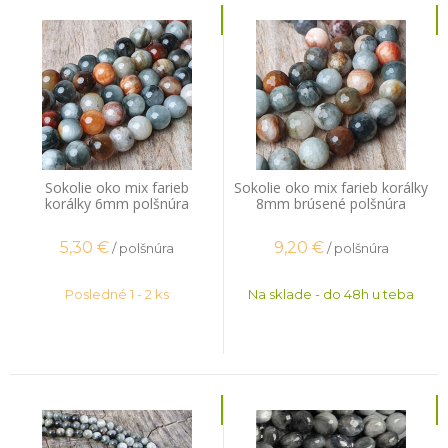
Sokolie oko mix farieb
Sokolie oko mix farieb korálky
korálky 6mm polšnúra
8mm brúsené polšnúra
5,30
€
9,20
€
/ polšnúra
/ polšnúra
Posledné 1 - 2 ks
Na sklade - do 48h u teba