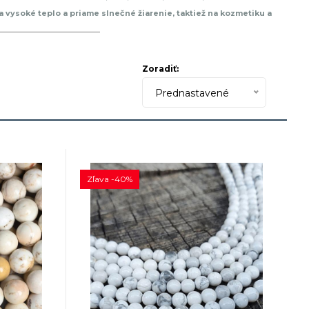
a vysoké teplo a priame slnečné žiarenie, taktiež na kozmetiku a
ovej stupnici tvrdosti je niekde okolo tretej priečky, teda od
olíte do svojich náramkov. Sadne každému
Zoradiť:
Prednastavené
Zľava -40%