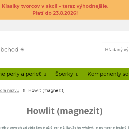
Klasiky tvorcov v akcii – teraz výhodnejšie.
Platí do 23.8.2026!
 obchod ✴
ne perly a perleť
Šperky
Komponenty so
odľa názvu
Howlit (magnezit)
Howlit (magnezit)
torého povrch zdobia šedé až čierne žilky. Jeho výskyt je pomerne bežný