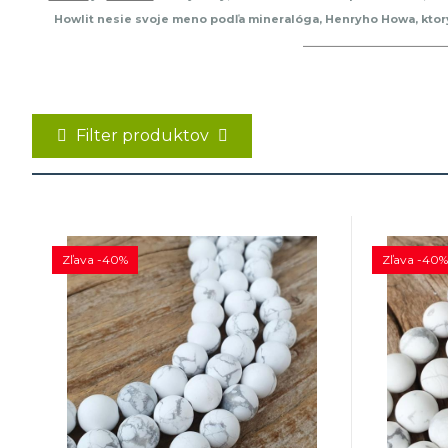
Howlit nesie svoje meno podľa mineralóga, Henryho Howa, ktorý h
chemikálie.
Korálky z tohto drahého kameňa
sa veľmi ľahko f
originálov oveľa mäkší. Howlit sa skvelo ho
Filter produktov
Zľava -40%
Zľava -40%