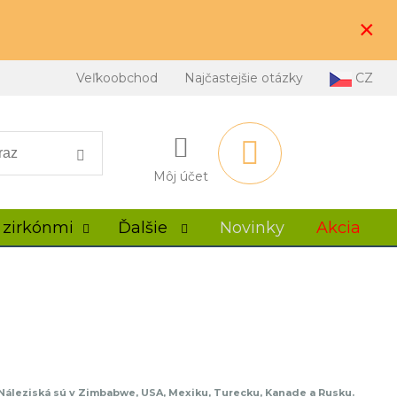
×
Veľkoobchod
Najčastejšie otázky
CZ
Môj účet
 zirkónmi
Ďalšie
Novinky
Akcia
. Náleziská sú v Zimbabwe, USA, Mexiku, Turecku, Kanade a Rusku.