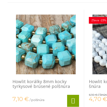
Zľava -23%
Howlit korálky 8mm kocky
Howlit 
tyrkysové brúsené polšnúra
šnúra
/ šnúr
6,10 €
4,70
7,10
€
/ polšnúra