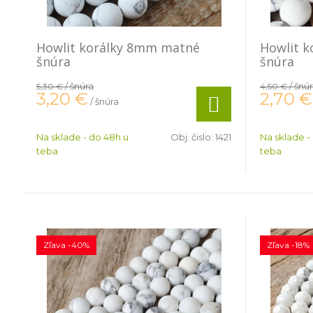
Howlit korálky 8mm matné
Howlit 
šnúra
šnúra
/ šnúra
/ šnú
5,30 €
4,50 €
3,20
€
2,70
€
/ šnúra
Na sklade - do 48h u
Obj. čislo:
1421
Na sklade -
teba
teba
Zľava -40%
Zľava -18%