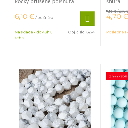
kocky brúsené polšnúra
šnúra
/ šnúr
7,10 €
4,70
6,10
€
/ polšnúra
Na sklade - do 48h u
Obj. čislo:
6274
Posledné 1 -
teba
Zľava -28%