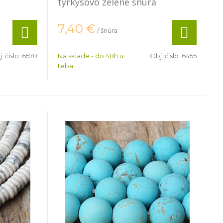
tyrkysovo zelené šnúra
7,40
€
/ šnúra
. čislo:
6570
Na sklade - do 48h u
Obj. čislo:
6455
teba