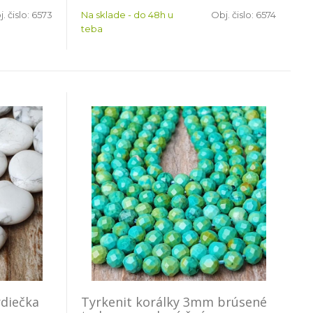
. čislo:
6573
Na sklade - do 48h u
Obj. čislo:
6574
teba
rdiečka
Tyrkenit korálky 3mm brúsené