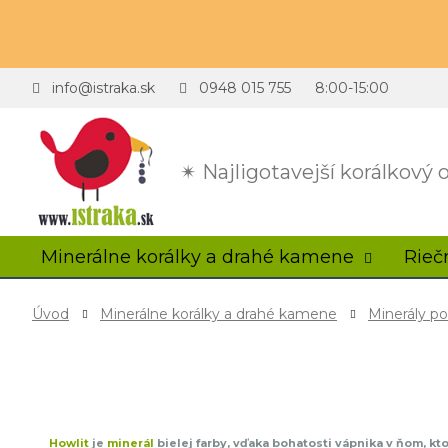
info@istraka.sk
0948 015 755
8:00-15:00
✴ Najligotavejší korálkový
Minerálne korálky a drahé kamene
Rieč
Úvod
Minerálne korálky a drahé kamene
Minerály p
Howlit
je
minerál
bielej farby, vďaka bohatosti vápnika v ňom, k