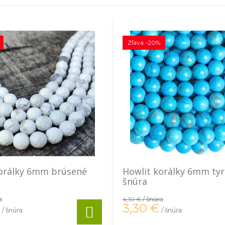
Zľava -20%
korálky 6mm brúsené
Howlit korálky 6mm ty
šnúra
a
/ šnúra
4,10 €
€
3,30
€
/ šnúra
/ šnúra