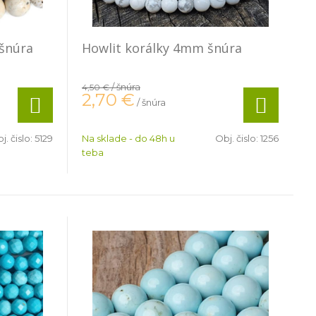
šnúra
Howlit korálky 4mm šnúra
/ šnúra
4,50 €
2,70
€
/ šnúra
j. čislo:
5129
Na sklade - do 48h u
Obj. čislo:
1256
teba