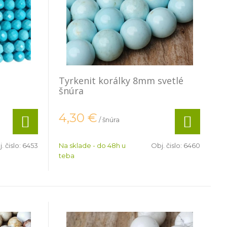
m
Tyrkenit korálky 8mm svetlé
šnúra
4,30
€
/ šnúra
. čislo:
6453
Na sklade - do 48h u
Obj. čislo:
6460
teba