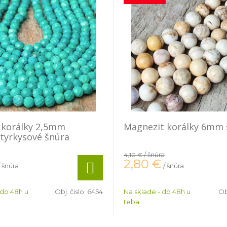
 korálky 2,5mm
Magnezit korálky 6mm 
tyrkysové šnúra
/ šnúra
4,10 €
2,80
€
/ šnúra
/ šnúra
 do 48h u
Obj. čislo:
6454
Na sklade - do 48h u
Ob
teba