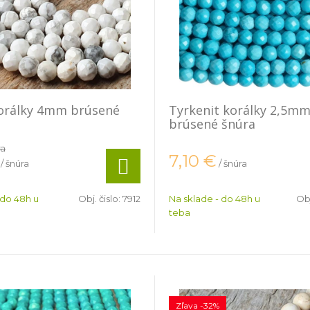
korálky 4mm brúsené
Tyrkenit korálky 2,5m
brúsené šnúra
ra
7,10
€
/ šnúra
/ šnúra
 do 48h u
Obj. čislo:
7912
Na sklade - do 48h u
Obj
teba
Zľava -32%