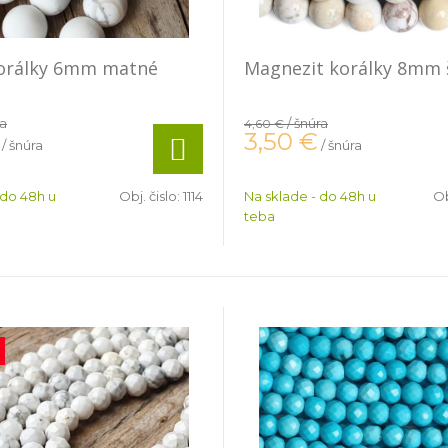
korálky 6mm matné
Magnezit korálky 8mm 
ra
/ šnúra
4,60 €
3,50
€
/ šnúra
/ šnúra
 do 48h u
Obj. čislo:
1114
Na sklade - do 48h u
Ob
teba