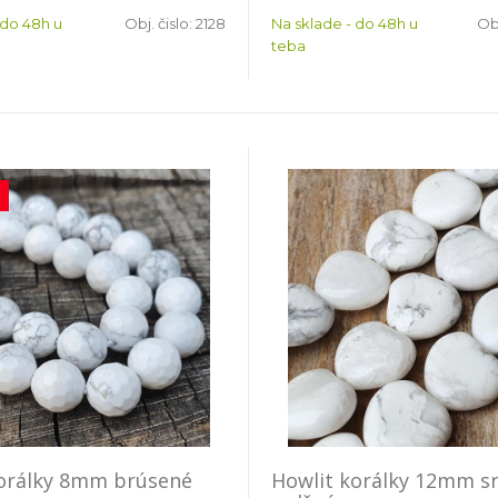
 do 48h u
Obj. čislo:
2128
Na sklade - do 48h u
Obj
teba
korálky 8mm brúsené
Howlit korálky 12mm s