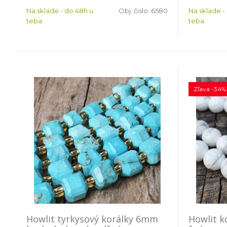
Na sklade - do 48h u
Obj. čislo:
6580
Na sklade -
teba
teba
Zľava -34%
Howlit tyrkysový korálky 6mm
Howlit 