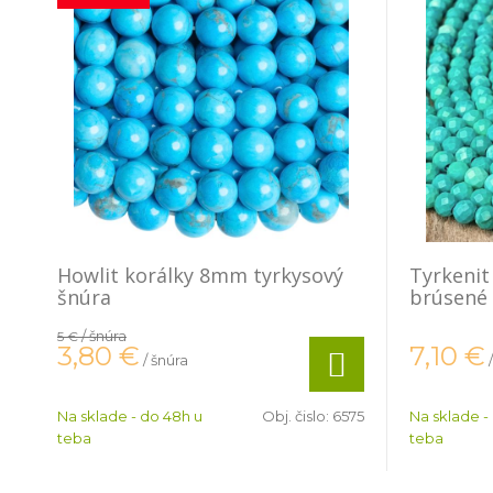
Howlit korálky 8mm tyrkysový
Tyrkenit
šnúra
brúsené 
/ šnúra
5 €
3,80
€
7,10
€
/ šnúra
Na sklade - do 48h u
Obj. čislo:
6575
Na sklade -
teba
teba