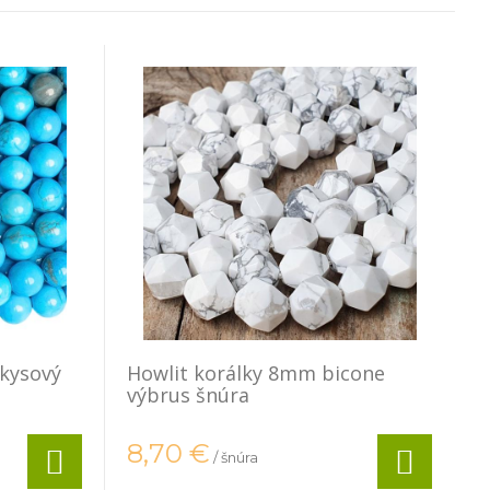
rkysový
Howlit korálky 8mm bicone
výbrus šnúra
8,70
€
/ šnúra