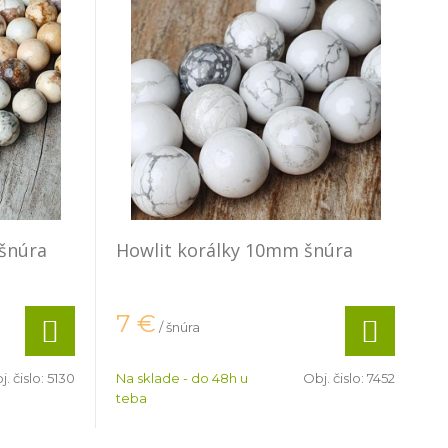
šnúra
Howlit korálky 10mm šnúra
7
€
/ šnúra
j. čislo:
5130
Na sklade - do 48h u
Obj. čislo:
7452
teba