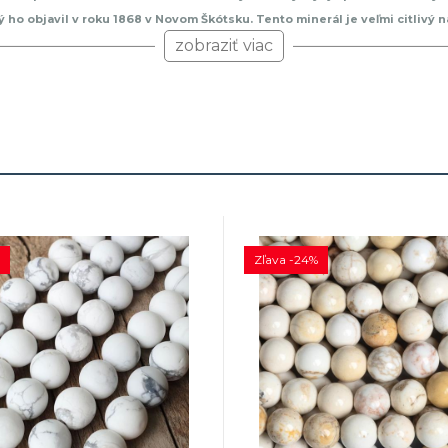
o objavil v roku 1868 v Novom Škótsku. Tento minerál je veľmi citlivý n
arbia ako napodobeniny
Tyrkysu
zobraziť viac
či
Lapisu Lazuli
a iných minerálov. Na Mohs
dí ku všetkým znameniam zverokruhu, preto sa nemusíte báť, ak si ho zv
Zľava -24%