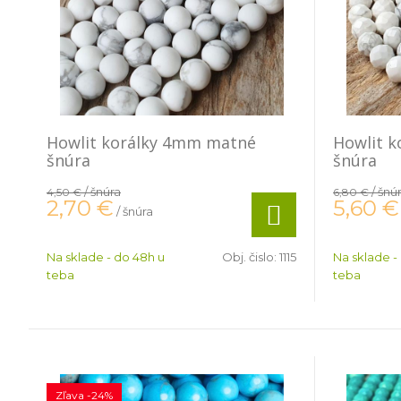
Howlit korálky 4mm matné
Howlit 
šnúra
šnúra
/ šnúra
/ šnú
4,50 €
6,80 €
2,70
€
5,60
€
/ šnúra
Na sklade - do 48h u
Obj. čislo:
1115
Na sklade -
teba
teba
Zľava -24%