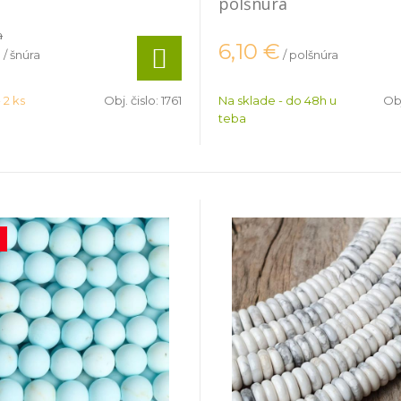
polšnúra
a
€
6,10
€
/ šnúra
/ polšnúra
 2 ks
Obj. čislo:
1761
Na sklade - do 48h u
Obj
teba