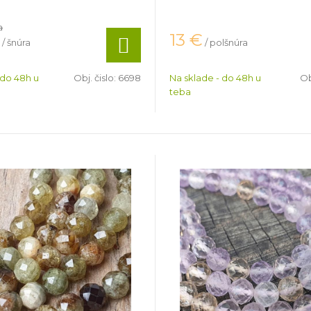
a
13
€
/ šnúra
/ polšnúra
 do 48h u
Obj. čislo:
6698
Na sklade - do 48h u
Ob
teba