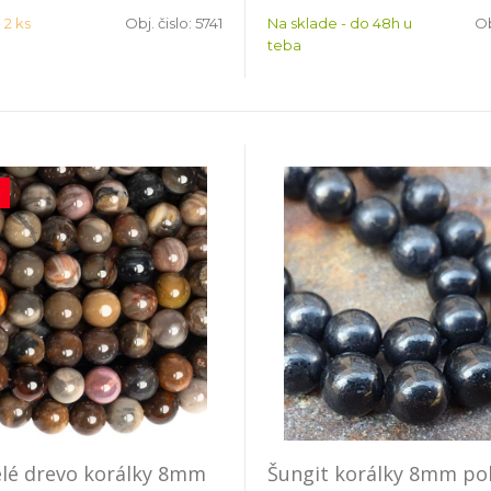
 2 ks
Obj. čislo:
5741
Na sklade - do 48h u
Ob
teba
lé drevo korálky 8mm
Šungit korálky 8mm po