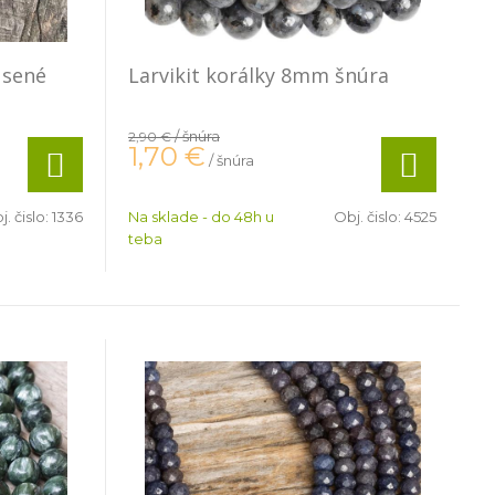
úsené
Larvikit korálky 8mm šnúra
/ šnúra
2,90 €
1,70
€
/ šnúra
j. čislo:
1336
Na sklade - do 48h u
Obj. čislo:
4525
teba