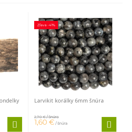
Zľava -41%
rondelky
Larvikit korálky 6mm šnúra
/ šnúra
2,70 €
1,60
€
/ šnúra