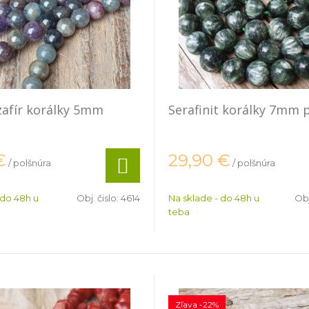
zafír korálky 5mm
Serafinit korálky 7mm 
a
€
29,90
€
/ polšnúra
/ polšnúra
 do 48h u
Obj. čislo:
4614
Na sklade - do 48h u
Obj
teba
Zľava -22%