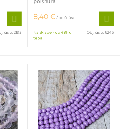
polšnúra
8,40
€
/ polšnúra
j. čislo:
2193
Na sklade - do 48h u
Obj. čislo:
6246
teba