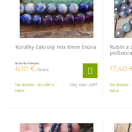
Korálky čakrový mix 6mm šnúra
Rubín a 
polšnúr
/ šnúra
8,10 €
6,10
€
17,40
/ šnúra
Na sklade - do 48h u
Obj. čislo:
4297
Na sklade -
teba
teba