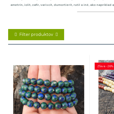
ametrín, iolit, zafír, variscit, dumortierit, rutil a iné, ako napr
skombinovať s korálkami zo zliatniny a zirkónmi v striebornej farbe.
Filter produktov
Zľava -26%