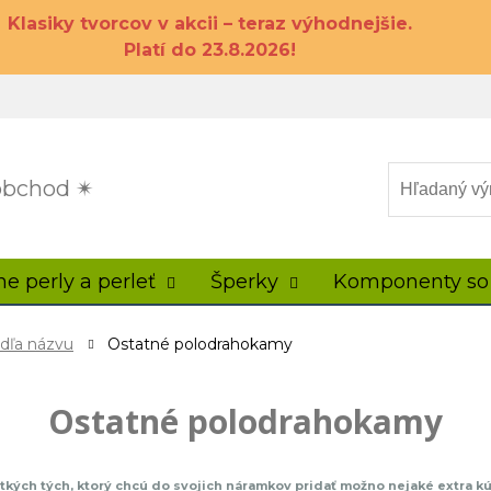
Klasiky tvorcov v akcii – teraz výhodnejšie.
Platí do 23.8.2026!
 obchod ✴
ne perly a perleť
Šperky
Komponenty so
odľa názvu
Ostatné polodrahokamy
Ostatné polodrahokamy
tkých tých, ktorý chcú do svojich náramkov pridať možno nejaké extra kú