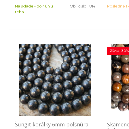
Na sklade - do 48h u
Obj. čislo:
1814
Posledné 1 -
teba
Zľava -30%
Šungit korálky 6mm polšnúra
Skamene