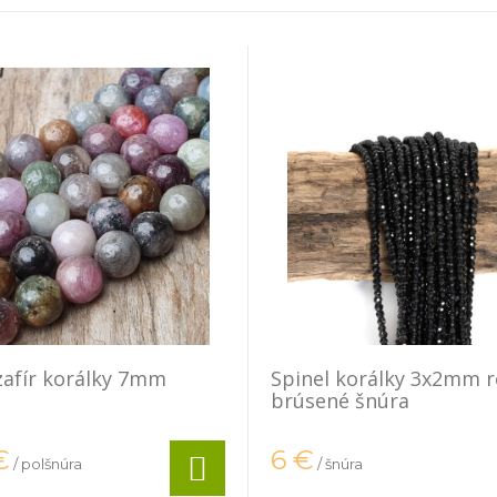
zafír korálky 7mm
Spinel korálky 3x2mm 
a
brúsené šnúra
€
6
€
/ polšnúra
/ šnúra