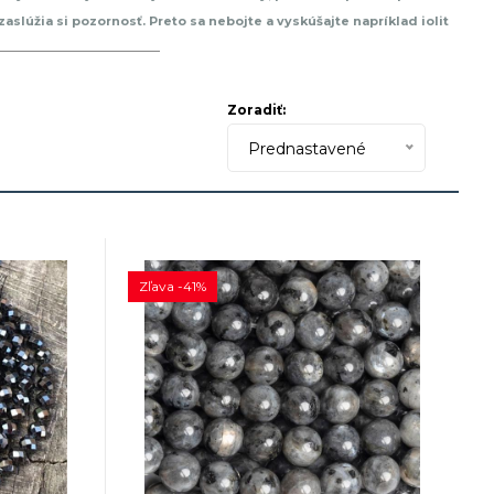
zaslúžia si pozornosť. Preto sa nebojte a vyskúšajte napríklad iolit
d. Takisto ako aj dumortierit. Je to len a len na vás. Môžte sa hrať,
Zoradiť:
Prednastavené
Zľava -41%