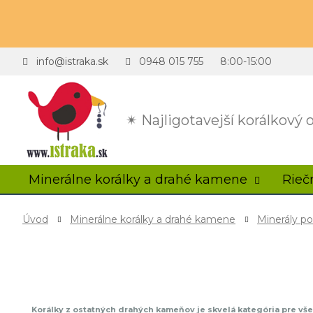
info@istraka.sk
0948 015 755
8:00-15:00
✴ Najligotavejší korálkový
Minerálne korálky a drahé kamene
Rieč
Úvod
Minerálne korálky a drahé kamene
Minerály p
Korálky z ostatných drahých kameňov je skvelá kategória pre vše