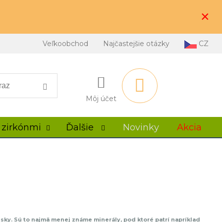
×
Veľkoobchod
Najčastejšie otázky
CZ
Môj účet
 zirkónmi
Ďalšie
Novinky
Akcia
sky. Sú to najmä menej známe minerály, pod ktoré patrí napríklad