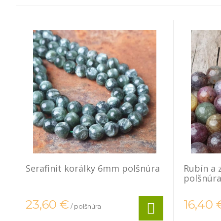
Serafinit korálky 6mm polšnúra
Rubín a 
polšnúr
23,60
€
16,40
/ polšnúra