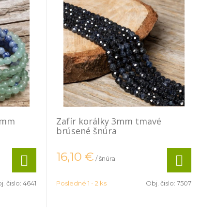
,5mm
Zafír korálky 3mm tmavé
brúsené šnúra
16,10
€
/ šnúra
j. čislo:
4641
Posledné 1 - 2 ks
Obj. čislo:
7507