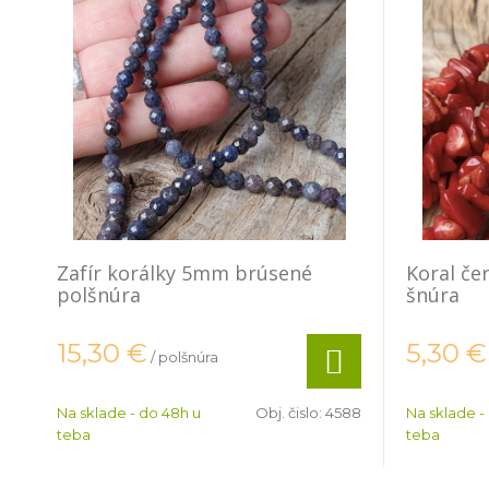
Zafír korálky 5mm brúsené
Koral če
polšnúra
šnúra
15,30
€
5,30
€
/ polšnúra
Na sklade - do 48h u
Obj. čislo:
4588
Na sklade -
teba
teba