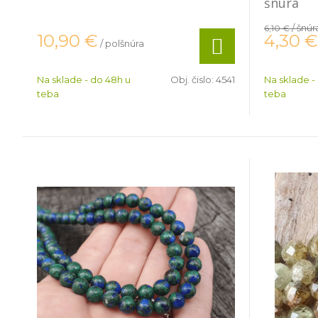
šnúra
/ šnúr
6,10 €
4,30
€
10,90
€
/ polšnúra
Na sklade - do 48h u
Obj. čislo:
4541
Na sklade -
teba
teba