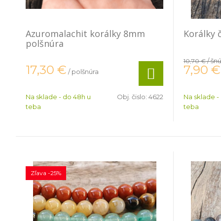
Azuromalachit korálky 8mm
Korálky 
polšnúra
/ šn
10,70 €
7,90
€
17,30
€
/ polšnúra
Na sklade - do 48h u
Obj. čislo:
4622
Na sklade -
teba
teba
Zľava -25%