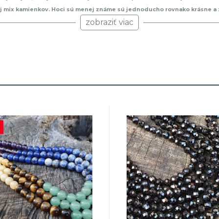
íklad aj mix kamienkov. Hoci sú menej známe sú jednoducho rovnako krásne a 
 Jeho sýta modrá farba vynikne so striebornou, ale aj so zlatou či rose gol
zobraziť viac
kombinovať, skúšať a vymýšľať.