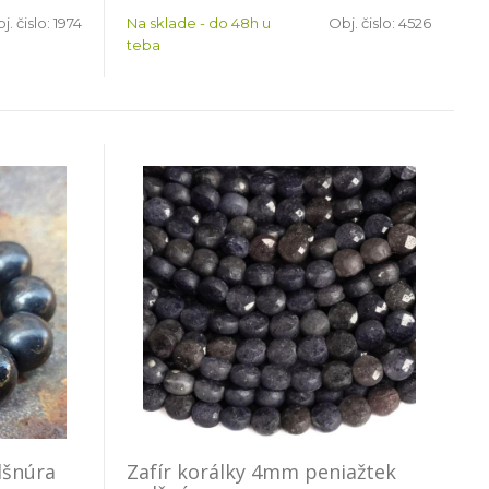
j. čislo:
1974
Na sklade - do 48h u
Obj. čislo:
4526
teba
lšnúra
Zafír korálky 4mm peniažtek