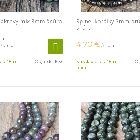
čakrový mix 8mm šnúra
Spinel korálky 3mm br
šnúra
úra
4,70
€
/ šnúra
/ šnúra
 do 48h u
Obj. čislo:
1636
Na sklade - do 48h u
Ob
teba