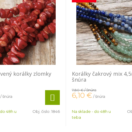
rvený korálky zlomky
Korálky čakrový mix 4
šnúra
/ šnúra
7,80 €
6,10
€
/ šnúra
/ šnúra
 do 48h u
Obj. čislo:
1846
Na sklade - do 48h u
Ob
teba