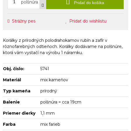
polšnúra
Pridať do košíka
Strážny pes
Pridať do wishlistu
Korálky z prírodných polodrahokamov rubín a zafír v
rôznofarebných odtieňoch. Korálky dodávame na polšnúre,
ktorá vám vystačí na výrobu 1 náramku.
Obj. čislo:
5741
Materiál
mix kameňov
Typ kameňa
prírodný
Balenie
polšnúra = cca 19cm
Priemer dierky
1,1 mm
Farba
mix farieb