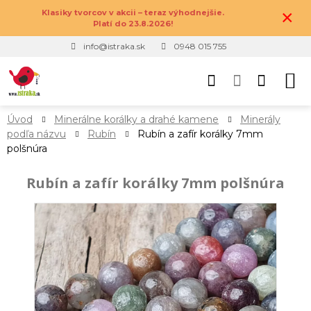
×
Klasiky tvorcov v akcii – teraz výhodnejšie.
Platí do 23.8.2026!
info@istraka.sk
0948 015 755
Úvod
Minerálne korálky a drahé kamene
Minerály
podľa názvu
Rubín
Rubín a zafír korálky 7mm
polšnúra
Rubín a zafír korálky 7mm polšnúra