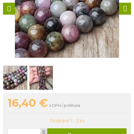
16,40
€
s DPH / polšnúra
Posledné 1 - 2 ks