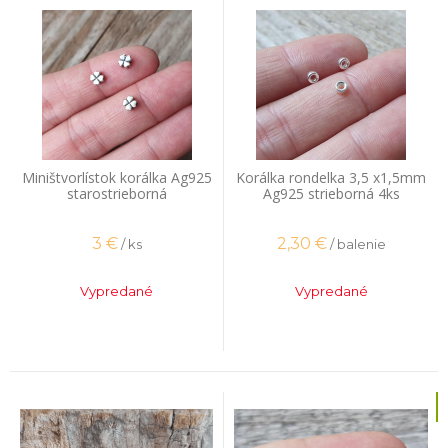
Miništvorlístok korálka Ag925
Korálka rondelka 3,5 x1,5mm
starostrieborná
Ag925 strieborná 4ks
3
€
2,30
€
/ ks
/ balenie
Vypredané
Vypredané