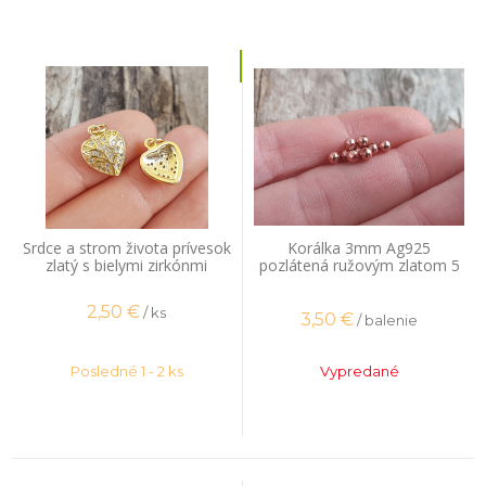
Srdce a strom života prívesok
Korálka 3mm Ag925
zlatý s bielymi zirkónmi
pozlátená ružovým zlatom 5
ks
2,50
€
/ ks
3,50
€
/ balenie
Posledné 1 - 2 ks
Vypredané