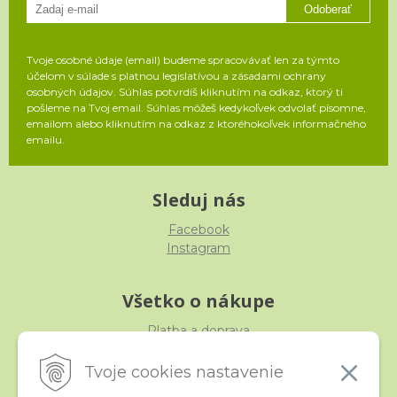
Odoberať
Tvoje osobné údaje (email) budeme spracovávať len za týmto
účelom v súlade s platnou legislatívou a zásadami ochrany
osobných údajov. Súhlas potvrdíš kliknutím na odkaz, ktorý ti
pošleme na Tvoj email. Súhlas môžeš kedykoľvek odvolať písomne,
emailom alebo kliknutím na odkaz z ktoréhokoľvek informačného
emailu.
Sleduj nás
Facebook
Instagram
Všetko o nákupe
Platba a doprava
Reklamácia, výmena, vrátenie
Obchodné podmienky
Tvoje cookies nastavenie
Ochrana osobných údajov