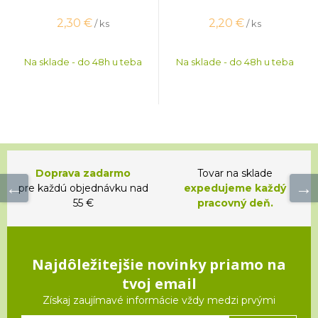
2,30
€
2,20
€
/ ks
/ ks
Na sklade - do 48h u teba
Na sklade - do 48h u teba
Doprava zadarmo
Tovar na sklade
pre každú objednávku nad
expedujeme každý
55 €
pracovný deň.
Najdôležitejšie novinky priamo na
tvoj email
Získaj zaujímavé informácie vždy medzi prvými