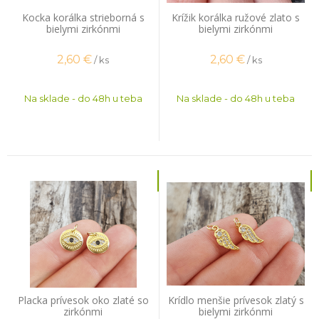
Kocka korálka strieborná s
Krížik korálka ružové zlato s
bielymi zirkónmi
bielymi zirkónmi
2,60
€
2,60
€
/ ks
/ ks
Na sklade - do 48h u teba
Na sklade - do 48h u teba
Placka prívesok oko zlaté so
Krídlo menšie prívesok zlatý s
zirkónmi
bielymi zirkónmi