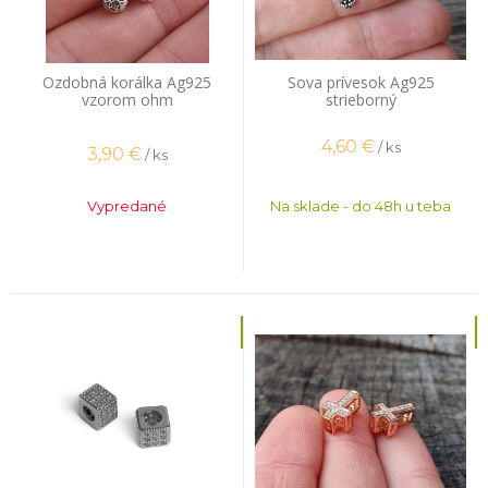
Ozdobná korálka Ag925
Sova prívesok Ag925
vzorom ohm
strieborný
4,60
€
/ ks
3,90
€
/ ks
Vypredané
Na sklade - do 48h u teba