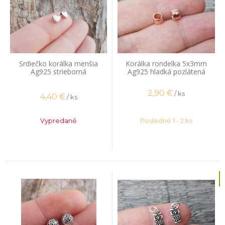
Srdiečko korálka menšia
Korálka rondelka 5x3mm
Ag925 strieborná
Ag925 hladká pozlátená
ružovým zlatom
2,90
€
/ ks
4,40
€
/ ks
Vypredané
Posledné 1 - 2 ks