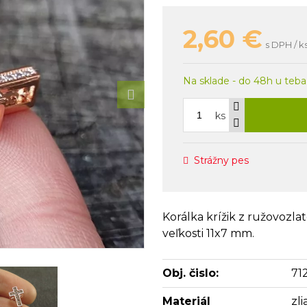
2,60
€
s DPH / k
Na sklade - do 48h u teba
ks
Strážny pes
Korálka krížik z ružovozlat
veľkosti 11x7 mm.
Obj. čislo:
71
Materiál
zl