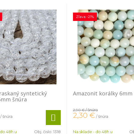
Zľava -21%
praskaný syntetický
Amazonit korálky 6mm
 6mm šnúra
/ šnúra
2,90 €
2,30
€
/ šnúra
/ šnúra
 do 48h u
Obj. čislo:
1318
Na sklade - do 48h u
Ob