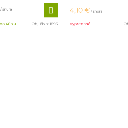
4,10
€
/ šnúra
/ šnúra
 do 48h u
Obj. čislo:
1893
Vypredané
Ob