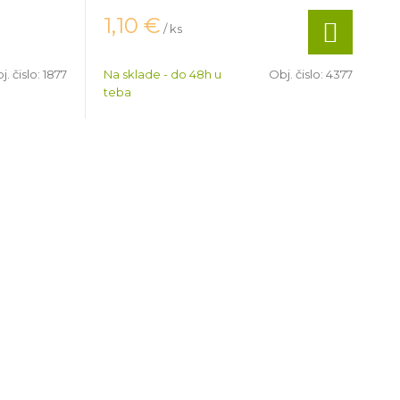
1,10
€
/ ks
j. čislo:
1877
Na sklade - do 48h u
Obj. čislo:
4377
teba