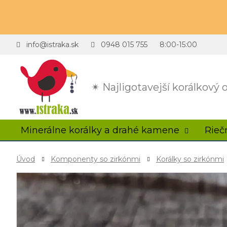
info@istraka.sk
0948 015 755
8:00-15:00
✴ Najligotavejší korálkový
Minerálne korálky a drahé kamene
Rieč
Úvod
Komponenty so zirkónmi
Korálky so zirkónmi