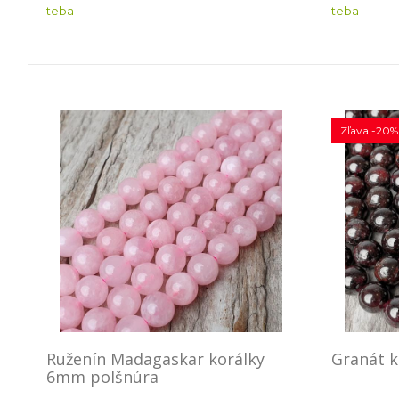
teba
teba
Zľava -20%
Ruženín Madagaskar korálky
Granát 
6mm polšnúra