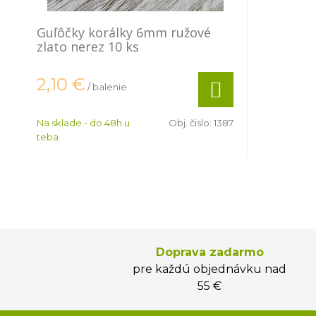
Guľôčky korálky 6mm ružové
zlato nerez 10 ks
2,10
€
/ balenie
Na sklade - do 48h u
Obj. čislo:
1387
teba
Doprava zadarmo
pre každú objednávku nad
55 €