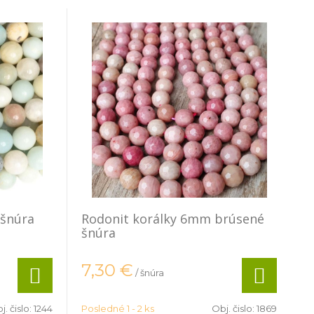
 šnúra
Rodonit korálky 6mm brúsené
šnúra
7,30
€
/ šnúra
j. čislo:
1244
Posledné 1 - 2 ks
Obj. čislo:
1869