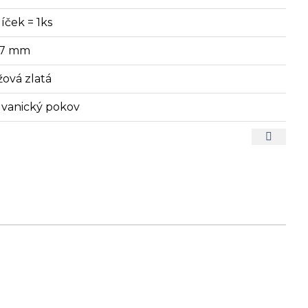
íček = 1ks
x7 mm
žová zlatá
lvanický pokov