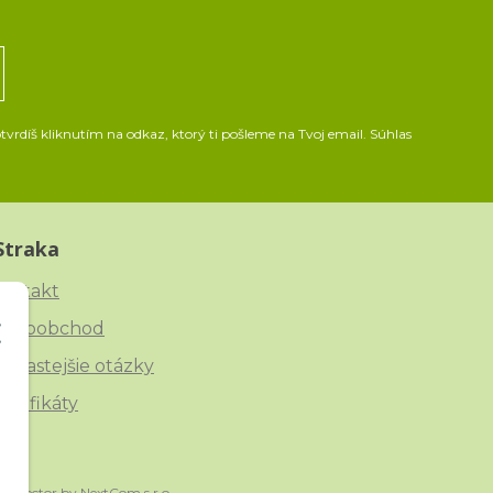
vrdíš kliknutím na odkaz, ktorý ti pošleme na Tvoj email. Súhlas
Straka
ontakt
eľkoobchod
ajčastejšie otázky
ertifikáty
onnector
by
NextCom s.r.o.