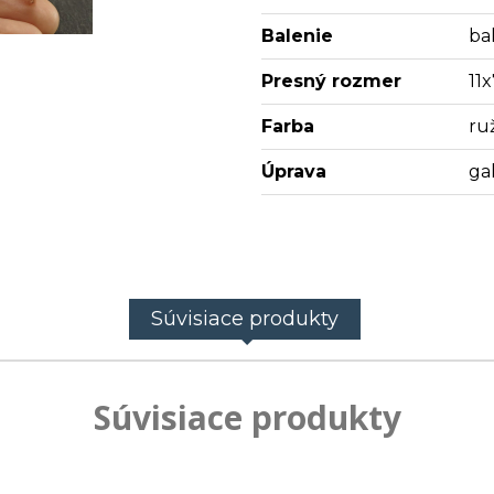
Balenie
bal
Presný rozmer
11
Farba
ru
Úprava
ga
Súvisiace produkty
Súvisiace produkty