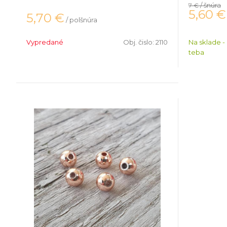
/ šnúra
7 €
5,60
€
5,70
€
/ polšnúra
Vypredané
Obj. čislo:
2110
Na sklade -
teba