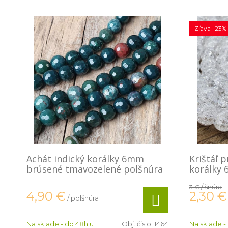
Zľava -23%
Achát indický korálky 6mm
Krištáľ 
brúsené tmavozelené polšnúra
korálky
/ šnúra
3 €
2,30
€
4,90
€
/ polšnúra
Na sklade - do 48h u
Obj. čislo:
1464
Na sklade -