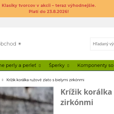
Klasiky tvorcov v akcii – teraz výhodnejšie.
Platí do 23.8.2026!
 obchod ✴
ne perly a perleť
Šperky
Komponenty so
Krížik korálka ružové zlato s bielymi zirkónmi
Krížik korálka
zirkónmi