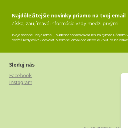
Najdôležitejšie novinky priamo na tvoj email
Získaj zaujímavé informácie vždy medzi prvými
Tvoje osobné údaje (email) budeme spracovávať len za týmto účelom v 
môžeš kedykoľvek odvolať písomne, emailom alebo kliknutím na odka
Sleduj nás
Facebook
Instagram
© 2026 istraka.sk - najlig