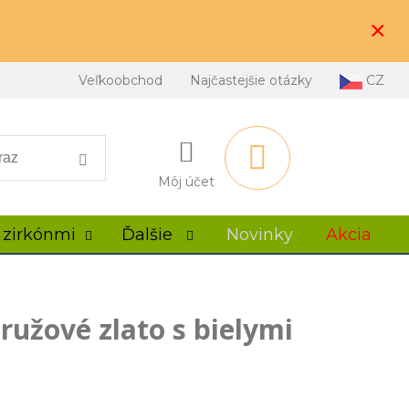
×
Veľkoobchod
Najčastejšie otázky
CZ
Môj účet
 zirkónmi
Ďalšie
Novinky
Akcia
 ružové zlato s bielymi