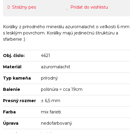
Strážny pes
Pridať do wishlistu
Korálky z prírodného minerálu azuromalachit o veľkosti 6 mm
s lesklým povrchom. Korálky majú jedinečnú štruktúru a
sfarbenie :)
Obj. čislo:
4621
Materiál
azuromalachit
Typ kameňa
prírodný
Balenie
polšnúra = cca 19cm
Presný rozmer
± 6,5 mm
Farba
mix farieb
Úprava
nedofarbovaný