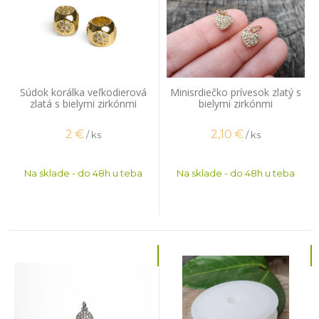
Súdok korálka veľkodierová
Minisrdiečko prívesok zlatý s
zlatá s bielymi zirkónmi
bielymi zirkónmi
2
€
2,10
€
/ ks
/ ks
Na sklade - do 48h u teba
Na sklade - do 48h u teba