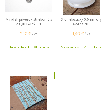
Minidisk prívesok strieborný s
Silon elastický 0,6mm číry
bielymi zirkónmi
špulka 7m
2,10
€
1,40
€
/ ks
/ ks
Na sklade - do 48h u teba
Na sklade - do 48h u teba