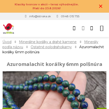
×
Klasiky tvorcov v akcii – teraz výhodnejšie.
Platí do 23.8.2026!
info@istraka.sk
0948 015 755
Úvod
Minerálne korálky a drahé kamene
Minerály
podľa názvu
Ostatné polodrahokamy
Azuromalachit
korálky 6mm polšnúra
Azuromalachit korálky 6mm polšnúra