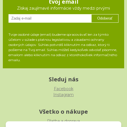
tvoj email
Získaj zaujímavé informácie vždy medzi prvými
Odoberať
Tvoje osobné údaje (email) budeme spracovávať len za týmto
účelom v súlade s platnou legislatívou a zásadami ochrany
osobných údajov. Súhlas potvrdíš kliknutím na odkaz, ktorý ti
pošleme na Tvoj email. Súhlas môžeš kedykoľvek odvolať písomne,
emailom alebo kliknutím na odkaz z ktoréhokoľvek informačného
emailu.
Sleduj nás
Facebook
Instagram
Všetko o nákupe
Platba a doprava
Reklamácia, výmena, vrátenie