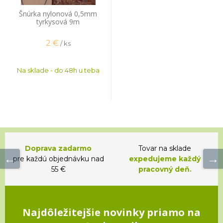
Šnúrka nylonová 0,5mm
tyrkysová 9m
2
€
/ ks
Na sklade - do 48h u teba
Doprava zadarmo
Tovar na sklade
pre každú objednávku nad
expedujeme každý
55 €
pracovný deň.
Najdôležitejšie novinky priamo na