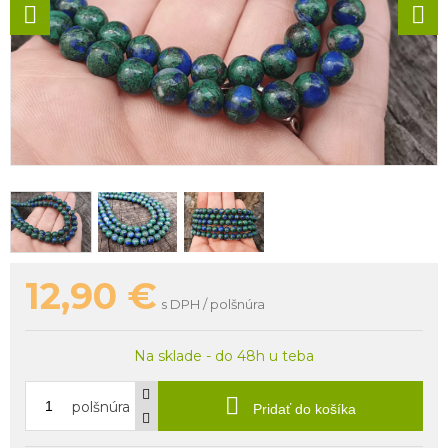
12,90
€
s DPH / polšnúra
Na sklade - do 48h u teba
polšnúra
Pridať do košíka