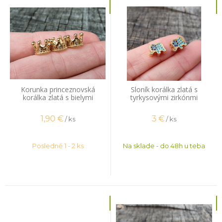
Korunka princeznovská
Sloník korálka zlatá s
korálka zlatá s bielymi
tyrkysovými zirkónmi
zirkónmi
1,90
€
3
€
/ ks
/ ks
Posledné 1 - 2 ks
Na sklade - do 48h u teba