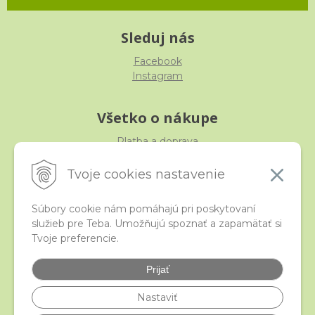
Sleduj nás
Facebook
Instagram
Všetko o nákupe
Platba a doprava
Reklamácia, výmena, vrátenie
Obchodné podmienky
Tvoje cookies nastavenie
Ochrana osobných údajov
Súbory cookie nám pomáhajú pri poskytovaní
služieb pre Teba. Umožňujú spoznať a zapamätať si
iStraka
Tvoje preferencie.
Kontakt
Veľkoobchod
Prijať
Najčastejšie otázky
Certifikáty
Nastaviť