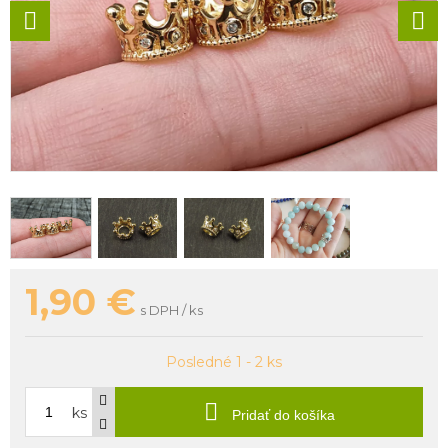
1,90
€
s DPH / ks
Posledné 1 - 2 ks
ks
Pridať do košíka