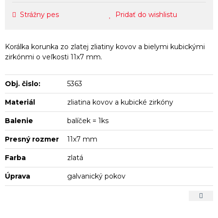
Strážny pes
Pridať do wishlistu
Korálka korunka zo zlatej zliatiny kovov a bielymi kubickými
zirkónmi o veľkosti 11x7 mm.
Obj. čislo:
5363
Materiál
zliatina kovov a kubické zirkóny
Balenie
balíček = 1ks
Presný rozmer
11x7 mm
Farba
zlatá
Úprava
galvanický pokov