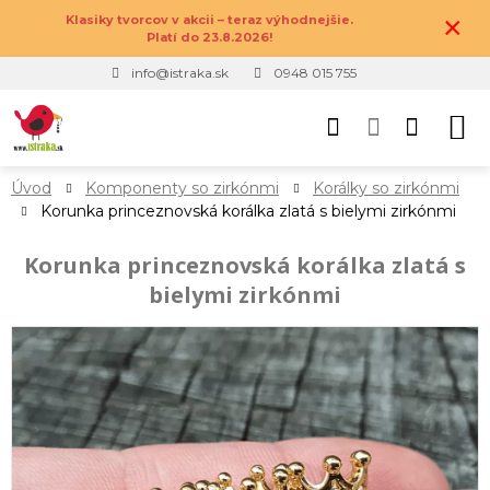
×
Klasiky tvorcov v akcii – teraz výhodnejšie.
Platí do 23.8.2026!
info@istraka.sk
0948 015 755
Úvod
Komponenty so zirkónmi
Korálky so zirkónmi
Korunka princeznovská korálka zlatá s bielymi zirkónmi
Korunka princeznovská korálka zlatá s
bielymi zirkónmi