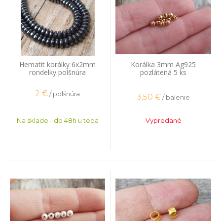
Hematit korálky 6x2mm
Korálka 3mm Ag925
rondelky polšnúra
pozlátená 5 ks
2
€
/ polšnúra
3,50
€
/ balenie
Na sklade - do 48h u teba
Vypredané