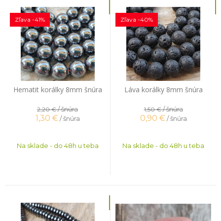
Zľava -41%
Zľava -40%
Hematit korálky 8mm šnúra
Láva korálky 8mm šnúra
/ šnúra
/ šnúra
2,20 €
1,50 €
1,30
€
0,90
€
/ šnúra
/ šnúra
Na sklade - do 48h u teba
Na sklade - do 48h u teba