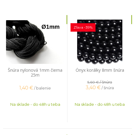
Zľava -39%
Šnúra nylonová 1mm čierna
Ónyx korálky 8mm šnúra
25m
/ šnúra
5,60 €
3,40
€
1,40
€
/ šnúra
/ balenie
Na sklade - do 48h u teba
Na sklade - do 48h u teba