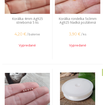
Korálka 4mm Ag925
Korálka rondelka 5x3mm
strieborná 5 ks
Ag925 hladká pozlátená
4,20
€
3,90
€
/ balenie
/ ks
Vypredané
Vypredané