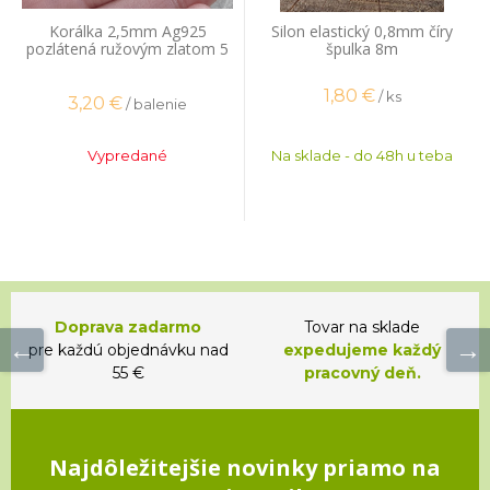
Korálka 2,5mm Ag925
Silon elastický 0,8mm číry
pozlátená ružovým zlatom 5
špulka 8m
ks
1,80
€
/ ks
3,20
€
/ balenie
Vypredané
Na sklade - do 48h u teba
Doprava zadarmo
Tovar na sklade
pre každú objednávku nad
expedujeme každý
55 €
pracovný deň.
Najdôležitejšie novinky priamo na