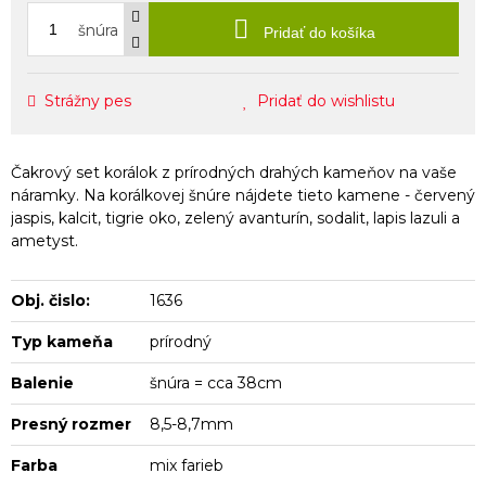
šnúra
Pridať do košíka
Strážny pes
Pridať do wishlistu
Čakrový set korálok z prírodných drahých kameňov na vaše
náramky. Na korálkovej šnúre nájdete tieto kamene - červený
jaspis, kalcit, tigrie oko, zelený avanturín, sodalit, lapis lazuli a
ametyst.
Obj. čislo:
1636
Typ kameňa
prírodný
Balenie
šnúra = cca 38cm
Presný rozmer
8,5-8,7mm
Farba
mix farieb