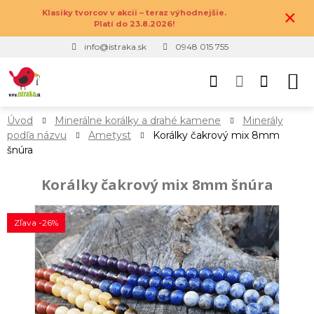
×
Klasiky tvorcov v akcii – teraz výhodnejšie.
Platí do 23.8.2026!
info@istraka.sk
0948 015 755
Úvod
Minerálne korálky a drahé kamene
Minerály
podľa názvu
Ametyst
Korálky čakrový mix 8mm
šnúra
Korálky čakrový mix 8mm šnúra
Zľava -26%