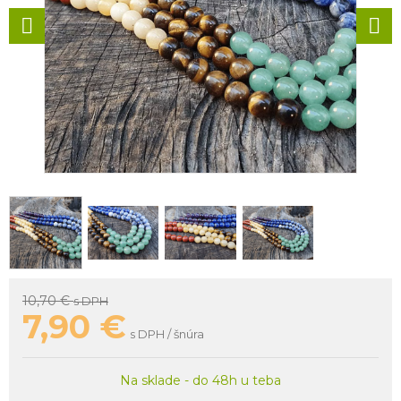
10,70 €
s DPH
7,90
€
s DPH / šnúra
Na sklade - do 48h u teba