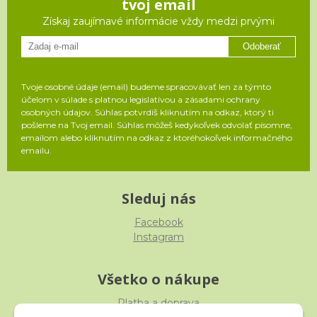
tvoj email
Získaj zaujímavé informácie vždy medzi prvými
Odoberať
Tvoje osobné údaje (email) budeme spracovávať len za týmto
účelom v súlade s platnou legislatívou a zásadami ochrany
osobných údajov. Súhlas potvrdíš kliknutím na odkaz, ktorý ti
pošleme na Tvoj email. Súhlas môžeš kedykoľvek odvolať písomne,
emailom alebo kliknutím na odkaz z ktoréhokoľvek informačného
emailu.
Sleduj nás
Facebook
Instagram
Všetko o nákupe
Platba a doprava