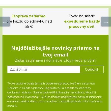
Doprava zadarmo
Tovar na sklade
pre každú objednávku nad
expedujeme každý
55 €
pracovný deň.
Najdôležitejšie novinky priamo na
tvoj email
Získaj zaujímavé informácie vždy medzi prvými
Odoberať
Tvoje osobné údaje (email) budeme spracovávať len za týmto
účelom v súlade s platnou legislatívou a zásadami ochrany
osobných údajov. Súhlas potvrdíš kliknutím na odkaz, ktorý ti
pošleme na Tvoj email. Súhlas môžeš kedykoľvek odvolať písomne,
emailom alebo kliknutím na odkaz z ktoréhokoľvek informačného
emailu.