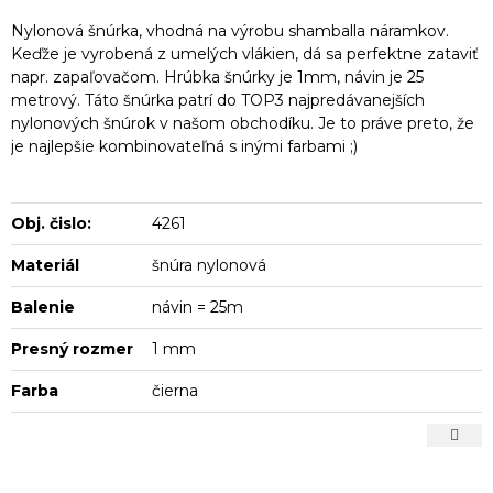
Nylonová šnúrka, vhodná na výrobu shamballa náramkov.
Keďže je vyrobená z umelých vlákien, dá sa perfektne zataviť
napr. zapaľovačom. Hrúbka šnúrky je 1mm, návin je 25
metrový. Táto šnúrka patrí do TOP3 najpredávanejších
nylonových šnúrok v našom obchodíku. Je to práve preto, že
je najlepšie kombinovateľná s inými farbami ;)
Obj. čislo:
4261
Materiál
šnúra nylonová
Balenie
návin = 25m
Presný rozmer
1 mm
Farba
čierna