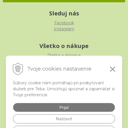
Sleduj nás
Facebook
Instagram
Všetko o nákupe
Platba a doprava
Reklamácia, výmena, vrátenie
Obchodné podmienky
Tvoje cookies nastavenie
Ochrana osobných údajov
Súbory cookie nám pomáhajú pri poskytovaní
služieb pre Teba. Umožňujú spoznať a zapamätať si
iStraka
Tvoje preferencie.
Kontakt
Veľkoobchod
Prijať
Najčastejšie otázky
Certifikáty
Nastaviť