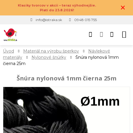
×
Klasiky tvorcov v akcii – teraz výhodnejšie.
Platí do 23.8.2026!
info@istraka.sk
0948 015 755
Úvod
Materiál na výrobu šperkov
Návlekové
materiály
Nylonové šnúrky
Šnúra nylonová 1mm
čierna 25m
Šnúra nylonová 1mm čierna 25m