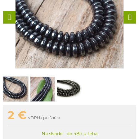
2
€
s DPH / polšnúra
Na sklade - do 48h u teba