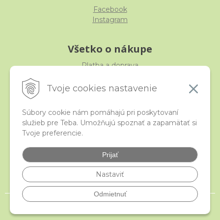
Facebook
Instagram
Všetko o nákupe
Platba a doprava
Reklamácia, výmena, vrátenie
Obchodné podmienky
Tvoje cookies nastavenie
Ochrana osobných údajov
Súbory cookie nám pomáhajú pri poskytovaní
služieb pre Teba. Umožňujú spoznať a zapamätať si
iStraka
Tvoje preferencie.
Kontakt
Veľkoobchod
Prijať
Najčastejšie otázky
Certifikáty
Nastaviť
Odmietnuť
© 2026 istraka.sk - najligotavejšie korálky a polodrahokamy široko ďaleko •
NextShop
&
e-shop Pohoda Connector
by
NextCom s.r.o.