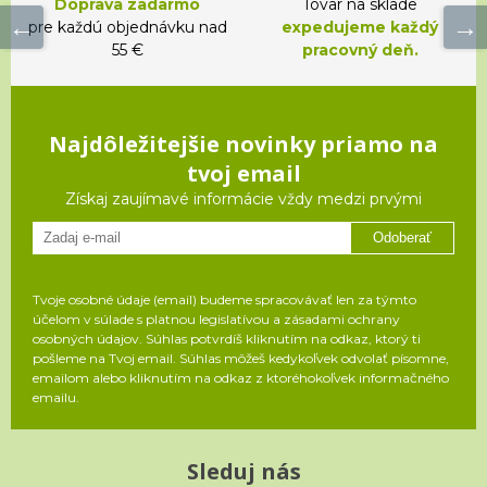
Doprava zadarmo
Tovar na sklade
pre každú objednávku nad
expedujeme každý
55 €
pracovný deň.
Najdôležitejšie novinky priamo na
tvoj email
Získaj zaujímavé informácie vždy medzi prvými
Odoberať
Tvoje osobné údaje (email) budeme spracovávať len za týmto
účelom v súlade s platnou legislatívou a zásadami ochrany
osobných údajov. Súhlas potvrdíš kliknutím na odkaz, ktorý ti
pošleme na Tvoj email. Súhlas môžeš kedykoľvek odvolať písomne,
emailom alebo kliknutím na odkaz z ktoréhokoľvek informačného
emailu.
Sleduj nás