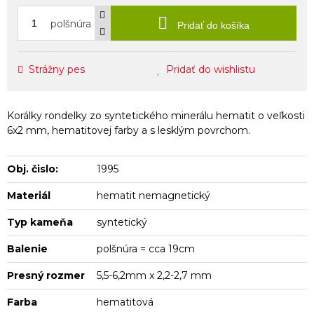
polšnúra
Pridať do košíka
Strážny pes
Pridať do wishlistu
Korálky rondelky zo syntetického minerálu hematit o veľkosti
6x2 mm, hematitovej farby a s lesklým povrchom.
Obj. čislo:
1995
Materiál
hematit nemagnetický
Typ kameňa
syntetický
Balenie
polšnúra = cca 19cm
Presný rozmer
5,5-6,2mm x 2,2-2,7 mm
Farba
hematitová