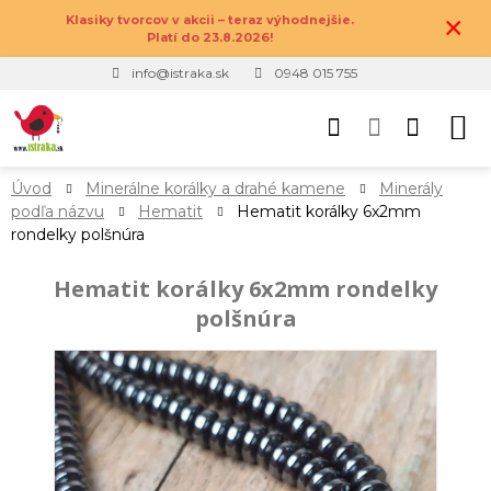
×
Klasiky tvorcov v akcii – teraz výhodnejšie.
Platí do 23.8.2026!
info@istraka.sk
0948 015 755
Úvod
Minerálne korálky a drahé kamene
Minerály
podľa názvu
Hematit
Hematit korálky 6x2mm
rondelky polšnúra
Hematit korálky 6x2mm rondelky
polšnúra