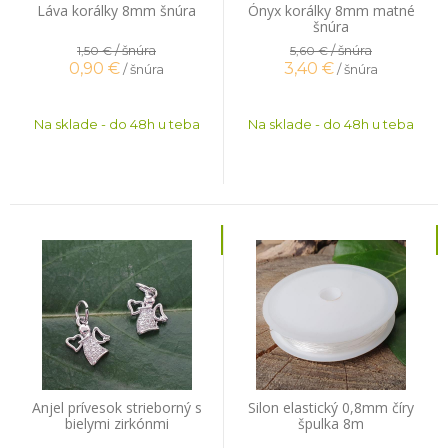
Láva korálky 8mm šnúra
Ónyx korálky 8mm matné
šnúra
/ šnúra
/ šnúra
1,50 €
5,60 €
0,90
€
3,40
€
/ šnúra
/ šnúra
Na sklade - do 48h u teba
Na sklade - do 48h u teba
Anjel prívesok strieborný s
Silon elastický 0,8mm číry
bielymi zirkónmi
špulka 8m