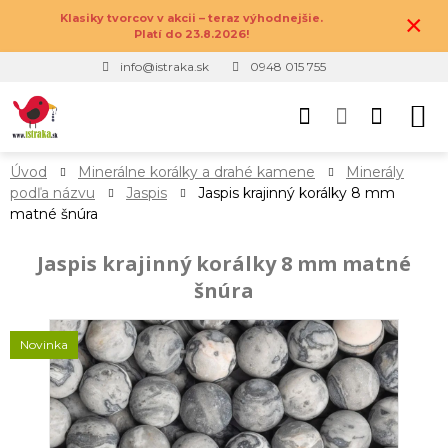
×
Klasiky tvorcov v akcii – teraz výhodnejšie.
Platí do 23.8.2026!
info@istraka.sk
0948 015 755
Úvod
Minerálne korálky a drahé kamene
Minerály
podľa názvu
Jaspis
Jaspis krajinný korálky 8 mm
matné šnúra
Jaspis krajinný korálky 8 mm matné
šnúra
Novinka