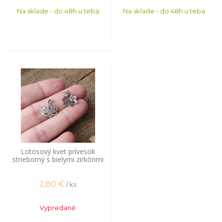
Na sklade - do 48h u teba
Na sklade - do 48h u teba
Lotosový kvet prívesok
strieborný s bielymi zirkónmi
2,80
€
/ ks
Vypredané