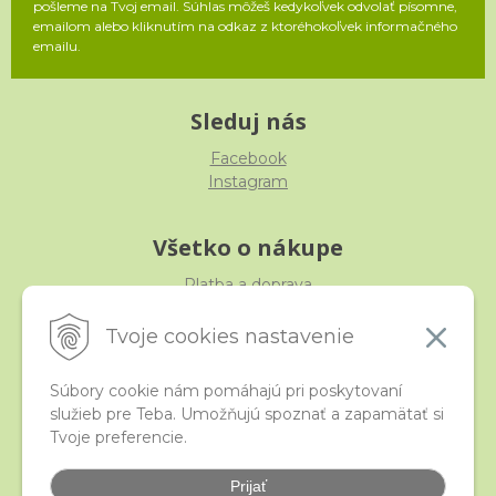
pošleme na Tvoj email. Súhlas môžeš kedykoľvek odvolať písomne,
emailom alebo kliknutím na odkaz z ktoréhokoľvek informačného
emailu.
Sleduj nás
Facebook
Instagram
Všetko o nákupe
Platba a doprava
Reklamácia, výmena, vrátenie
Obchodné podmienky
Tvoje cookies nastavenie
Ochrana osobných údajov
Súbory cookie nám pomáhajú pri poskytovaní
služieb pre Teba. Umožňujú spoznať a zapamätať si
iStraka
Tvoje preferencie.
Kontakt
Veľkoobchod
Prijať