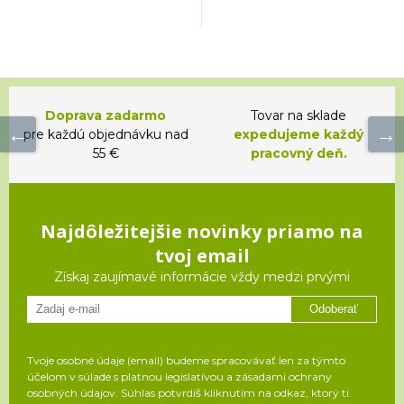
Doprava zadarmo
Tovar na sklade
pre každú objednávku nad
expedujeme každý
55 €
pracovný deň.
Najdôležitejšie novinky priamo na
tvoj email
Získaj zaujímavé informácie vždy medzi prvými
Odoberať
Tvoje osobné údaje (email) budeme spracovávať len za týmto
účelom v súlade s platnou legislatívou a zásadami ochrany
osobných údajov. Súhlas potvrdíš kliknutím na odkaz, ktorý ti