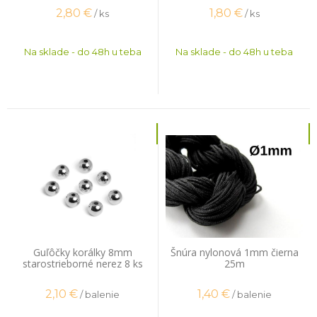
2,80
€
1,80
€
/ ks
/ ks
Na sklade - do 48h u teba
Na sklade - do 48h u teba
Guľôčky korálky 8mm
Šnúra nylonová 1mm čierna
starostrieborné nerez 8 ks
25m
2,10
€
1,40
€
/ balenie
/ balenie