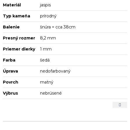
Materiál
jaspis
Typ kameňa
prírodný
Balenie
šnúra = cca 38cm
Presný rozmer
8,2 mm
Priemer dierky
1 mm
Farba
šedá
Úprava
nedofarbovaný
Povrch
matný
Výbrus
nebrúsené