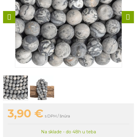
3,90
€
s DPH / šnúra
Na sklade - do 48h u teba