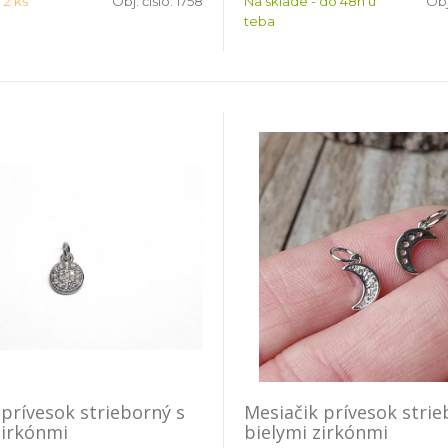
 2 ks
Obj. čislo:
1758
Na sklade - do 48h u
Obj
teba
 prívesok strieborný s
Mesiačik prívesok strie
zirkónmi
bielymi zirkónmi