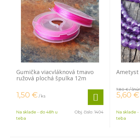
Gumička viacvláknová tmavo
Ametyst
ružová plochá špulka 12m
/ šnú
7,80 €
5,60
€
1,50
€
/ ks
Na sklade - do 48h u
Obj. čislo:
1404
Na sklade -
teba
teba