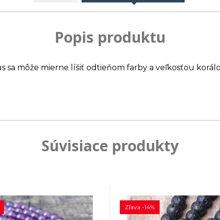
Popis produktu
us sa môže mierne líšiť odtieňom farby a veľkosťou korálo
Súvisiace produkty
Zľava -14%