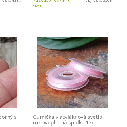
. čislo:
4330
Na sklade - do 48h u
Obj. čislo:
3568
teba
borný s
Gumička viacvláknová svetlo
ružová plochá špulka 12m