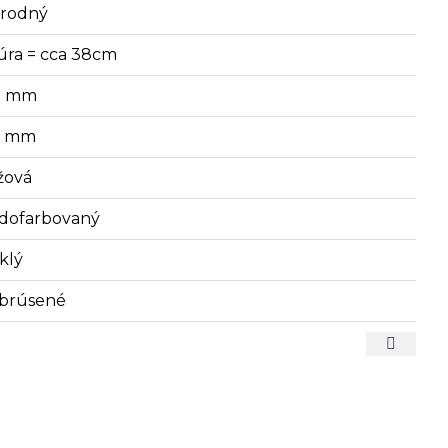
írodný
úra = cca 38cm
9 mm
7 mm
žová
dofarbovaný
klý
brúsené