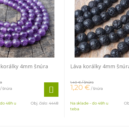
 korálky 4mm šnúra
Láva korálky 4mm šnúr
ra
/ šnúra
1,40 €
1,20
€
/ šnúra
/ šnúra
 do 48h u
Obj. čislo:
4448
Na sklade - do 48h u
Obj
teba