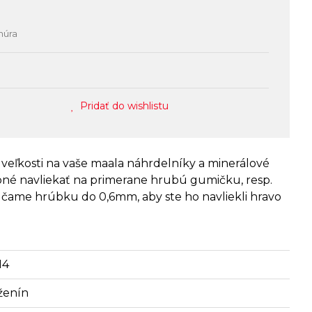
núra
Pridať do wishlistu
eľkosti na vaše maala náhrdelníky a minerálové
bné navliekať na primerane hrubú gumičku, resp.
ame hrúbku do 0,6mm, aby ste ho navliekli hravo
14
ženín