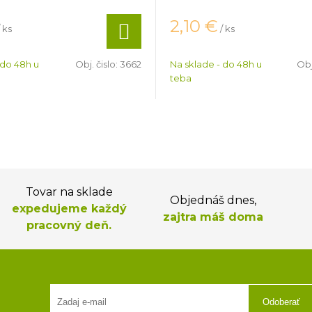
2,10
€
/ ks
/ ks
 do 48h u
Obj. čislo:
3662
Na sklade - do 48h u
Obj
teba
Tovar na sklade
Objednáš dnes,
expedujeme každý
zajtra máš doma
pracovný deň.
Odoberať