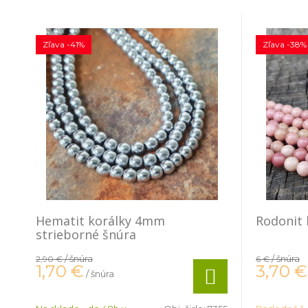
Zľava -41%
Zľava -38%
Hematit korálky 4mm
Rodonit
strieborné šnúra
/ šnúra
/ šnúra
2,90 €
6 €
1,70
€
3,70
€
/ šnúra