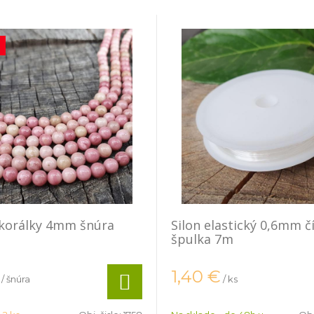
 korálky 4mm šnúra
Silon elastický 0,6mm č
špulka 7m
1,40
€
/ šnúra
/ ks