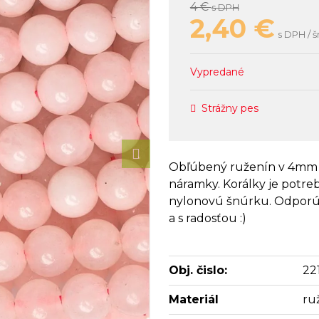
4 €
s DPH
2,40
€
s DPH / š
Vypredané
Strážny pes
Obľúbený ruženín v 4mm v
náramky. Korálky je potre
nylonovú šnúrku. Odporúč
a s radosťou :)
Obj. čislo:
22
Materiál
ru