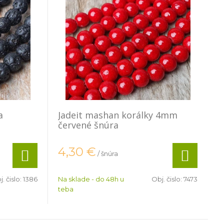
a
Jadeit mashan korálky 4mm
červené šnúra
4,30
€
/ šnúra
. čislo:
1386
Na sklade - do 48h u
Obj. čislo:
7473
teba