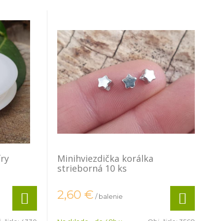
íry
Minihviezdička korálka
strieborná 10 ks
2,60
€
/ balenie