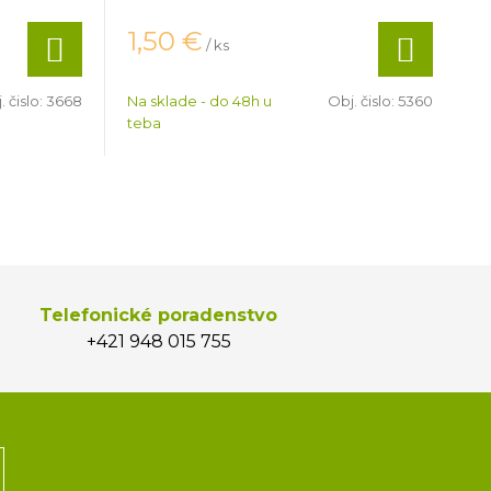
1,50
€
/ ks
. čislo:
3668
Na sklade - do 48h u
Obj. čislo:
5360
teba
Telefonické poradenstvo
+421 948 015 755