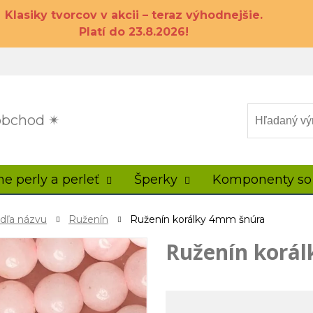
Klasiky tvorcov v akcii – teraz výhodnejšie.
Platí do 23.8.2026!
 obchod ✴
ne perly a perleť
Šperky
Komponenty so
odľa názvu
Ruženín
Ruženín korálky 4mm šnúra
Ruženín korá