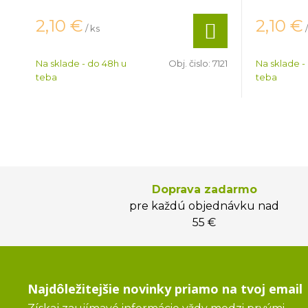
2,10
€
2,10
€
/ ks
Na sklade - do 48h u
Obj. čislo:
7121
Na sklade -
teba
teba
Doprava zadarmo
pre každú objednávku nad
55 €
Najdôležitejšie novinky priamo na tvoj email