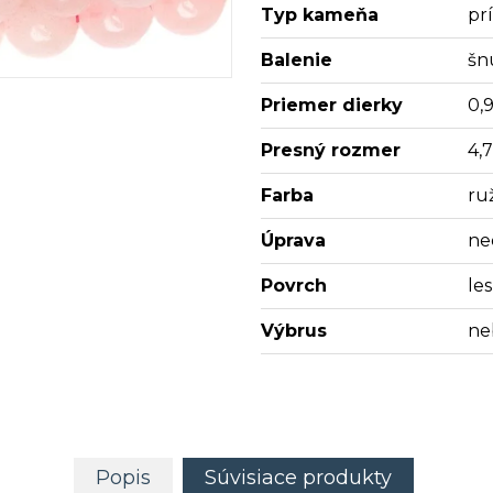
Typ kameňa
pr
Balenie
šn
Priemer dierky
0,
Presný rozmer
4,
Farba
ru
Úprava
ne
Povrch
les
Výbrus
ne
Popis
Súvisiace produkty