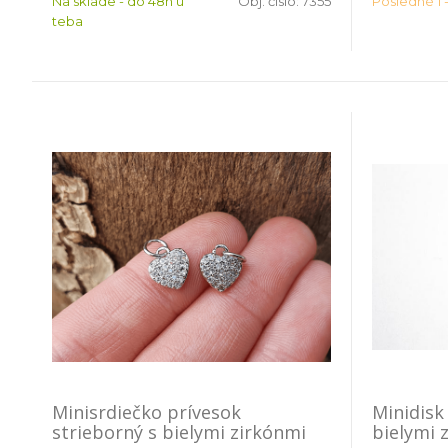
Na sklade - do 48h u
Obj. čislo:
7355
Posledné 1 -
teba
Minisrdiečko prívesok
Minidisk
strieborný s bielymi zirkónmi
bielymi 