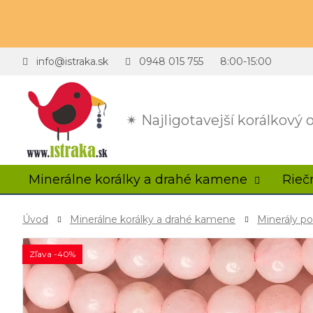
info@istraka.sk
0948 015 755
8:00-15:00
✴ Najligotavejší korálkový
Minerálne korálky a drahé kamene
Rieč
Úvod
Minerálne korálky a drahé kamene
Minerály p
Zľava -40%