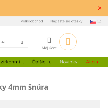
×
Veľkoobchod
Najčastejšie otázky
CZ
Môj účet
 zirkónmi
Ďalšie
Novinky
Akcia
lky 4mm šnúra