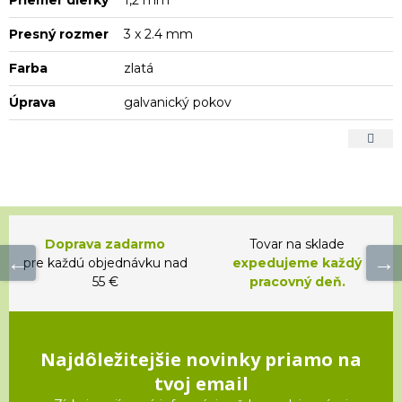
Presný rozmer
3 x 2.4 mm
Farba
zlatá
Úprava
galvanický pokov
Doprava zadarmo
Tovar na sklade
pre každú objednávku nad
expedujeme každý
55 €
pracovný deň.
Najdôležitejšie novinky priamo na
tvoj email