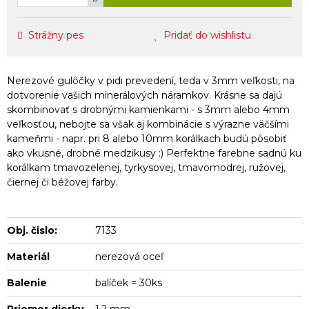
Strážny pes
Pridať do wishlistu
Nerezové gulôčky v pidi prevedení, teda v 3mm veľkosti, na
dotvorenie vašich minerálových náramkov. Krásne sa dajú
skombinovať s drobnými kamienkami - s 3mm alebo 4mm
veľkosťou, nebojte sa však aj kombinácie s výrazne väčšími
kameňmi - napr. pri 8 alebo 10mm korálkach budú pôsobiť
ako vkusné, drobné medzikusy :) Perfektne farebne sadnú ku
korálkam tmavozelenej, tyrkysovej, tmavomodrej, ružovej,
čiernej či béžovej farby.
Obj. čislo:
7133
Materiál
nerezová oceľ
Balenie
balíček = 30ks
Priemer dierky
1,2 mm