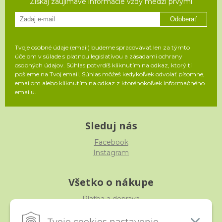
Získaj zaujímavé informácie vždy medzi prvými
Odoberať
Tvoje osobné údaje (email) budeme spracovávať len za týmto
účelom v súlade s platnou legislatívou a zásadami ochrany
osobných údajov. Súhlas potvrdíš kliknutím na odkaz, ktorý ti
pošleme na Tvoj email. Súhlas môžeš kedykoľvek odvolať písomne,
emailom alebo kliknutím na odkaz z ktoréhokoľvek informačného
emailu.
Sleduj nás
Facebook
Instagram
Všetko o nákupe
Platba a doprava
Reklamácia, výmena, vrátenie
Obchodné podmienky
Tvoje cookies nastavenie