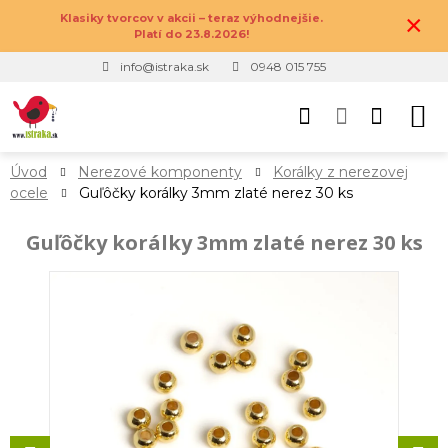
×
Klasiky tvorcov v akcii – teraz výhodnejšie.
Platí do 23.8.2026!
info@istraka.sk
0948 015 755
Úvod
Nerezové komponenty
Korálky z nerezovej
ocele
Guľôčky korálky 3mm zlaté nerez 30 ks
Guľôčky korálky 3mm zlaté nerez 30 ks