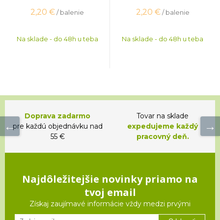
2,20
€
2,20
€
/ balenie
/ balenie
Na sklade - do 48h u teba
Na sklade - do 48h u teba
Doprava zadarmo
Tovar na sklade
pre každú objednávku nad
expedujeme každý
55 €
pracovný deň.
Najdôležitejšie novinky priamo na
tvoj email
Získaj zaujímavé informácie vždy medzi prvými