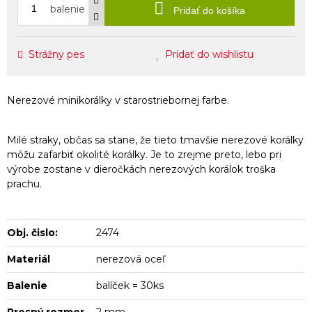
balenie
Pridať do košíka
Strážny pes
Pridať do wishlistu
Nerezové minikorálky v starostriebornej farbe.
Milé straky, občas sa stane, že tieto tmavšie nerezové korálky
môžu zafarbiť okolité korálky. Je to zrejme preto, lebo pri
výrobe zostane v dieročkách nerezových korálok troška
prachu.
Obj. čislo:
2474
Materiál
nerezová oceľ
Balenie
balíček = 30ks
Presný rozmer
2 mm