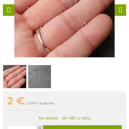
2
€
s DPH / balenie
Na sklade - do 48h u teba