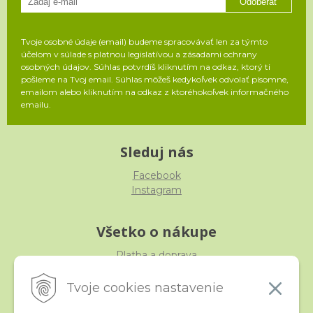
Odoberať
Tvoje osobné údaje (email) budeme spracovávať len za týmto
účelom v súlade s platnou legislatívou a zásadami ochrany
osobných údajov. Súhlas potvrdíš kliknutím na odkaz, ktorý ti
pošleme na Tvoj email. Súhlas môžeš kedykoľvek odvolať písomne,
emailom alebo kliknutím na odkaz z ktoréhokoľvek informačného
emailu.
Sleduj nás
Facebook
Instagram
Všetko o nákupe
Platba a doprava
Reklamácia, výmena, vrátenie
Obchodné podmienky
Tvoje cookies nastavenie
Ochrana osobných údajov