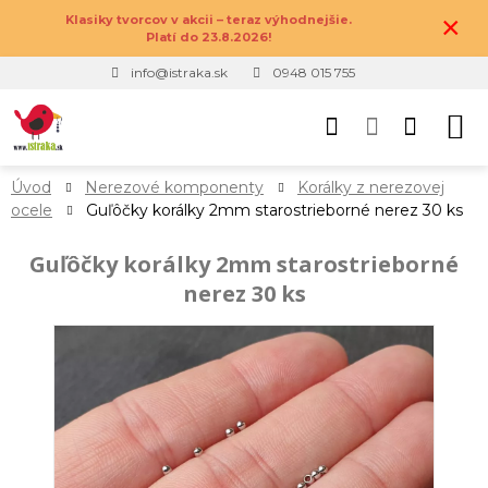
×
Klasiky tvorcov v akcii – teraz výhodnejšie.
Platí do 23.8.2026!
info@istraka.sk
0948 015 755
Úvod
Nerezové komponenty
Korálky z nerezovej
ocele
Guľôčky korálky 2mm starostrieborné nerez 30 ks
Guľôčky korálky 2mm starostrieborné
nerez 30 ks