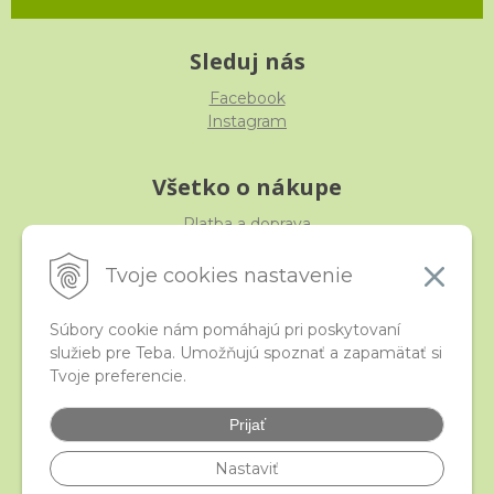
Sleduj nás
Facebook
Instagram
Všetko o nákupe
Platba a doprava
Reklamácia, výmena, vrátenie
Obchodné podmienky
Tvoje cookies nastavenie
Ochrana osobných údajov
Súbory cookie nám pomáhajú pri poskytovaní
služieb pre Teba. Umožňujú spoznať a zapamätať si
iStraka
Tvoje preferencie.
Kontakt
Veľkoobchod
Prijať
Najčastejšie otázky
Certifikáty
Nastaviť