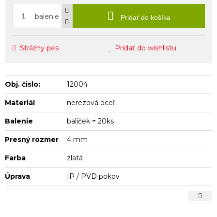
balenie
Pridať do košíka
Strážny pes
Pridať do wishlistu
Obj. čislo:
12004
Materiál
nerezová oceľ
Balenie
balíček = 20ks
Presný rozmer
4 mm
Farba
zlatá
Úprava
IP / PVD pokov