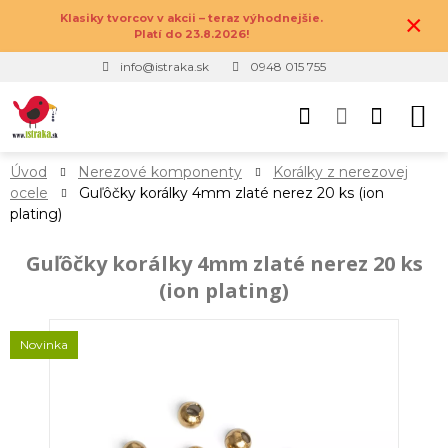
×
Klasiky tvorcov v akcii – teraz výhodnejšie.
Platí do 23.8.2026!
info@istraka.sk
0948 015 755
Úvod
Nerezové komponenty
Korálky z nerezovej
ocele
Guľôčky korálky 4mm zlaté nerez 20 ks (ion
plating)
Guľôčky korálky 4mm zlaté nerez 20 ks
(ion plating)
Novinka