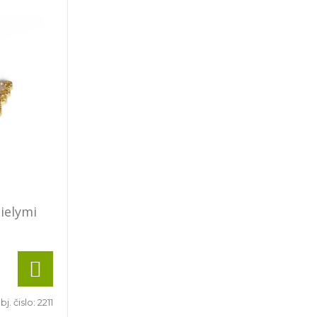
bielymi
bj. čislo:
2211