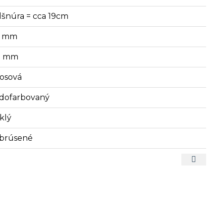
lšnúra = cca 19cm
7 mm
9 mm
sosová
dofarbovaný
klý
brúsené