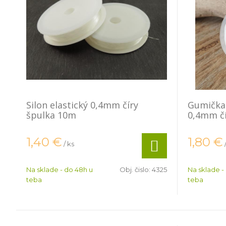
Silon elastický 0,4mm číry
Gumička 
špulka 10m
0,4mm č
1,40
€
1,80
€
/ ks
Na sklade - do 48h u
Obj. čislo:
4325
Na sklade -
teba
teba