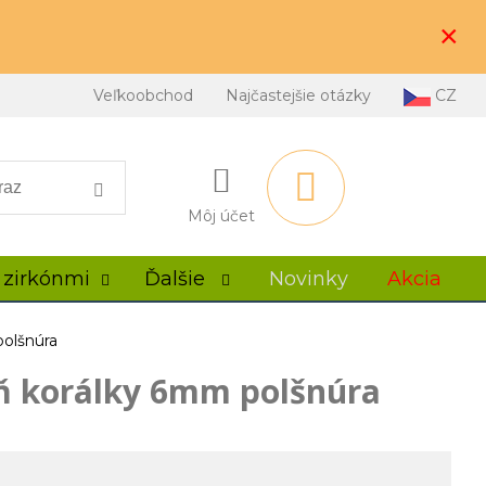
×
Veľkoobchod
Najčastejšie otázky
CZ
Môj účet
 zirkónmi
Ďalšie
Novinky
Akcia
olšnúra
ň korálky 6mm polšnúra