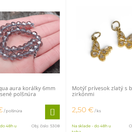
aqua aura korálky 6mm
Motýľ prívesok zlatý s 
sené polšnúra
zirkónmi
€
2,50
€
/ polšnúra
/ ks
 do 48h u
Obj. čislo:
5308
Na sklade - do 48h u
O
teba