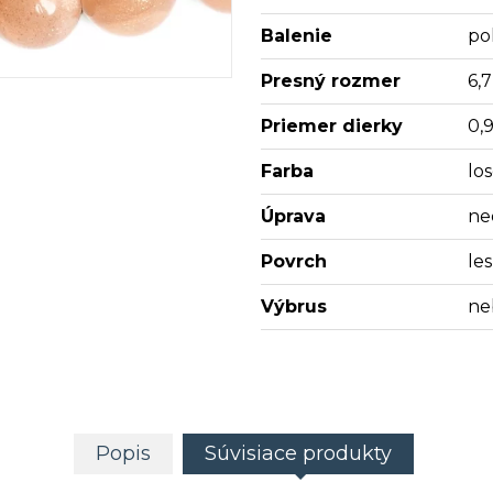
Balenie
po
Presný rozmer
6,
Priemer dierky
0,
Farba
lo
Úprava
ne
Povrch
les
Výbrus
ne
Popis
Súvisiace produkty