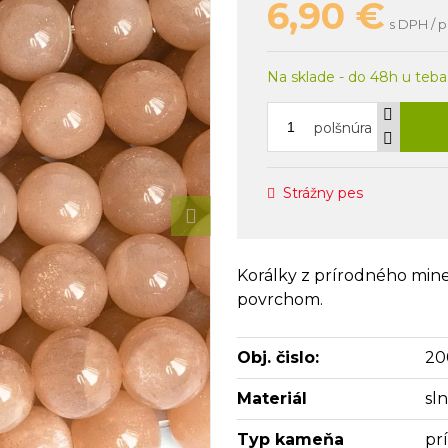
6,90
€
s DPH / p
Na sklade - do 48h u teba
polšnúra
Strážny pes
Korálky z prírodného mine
povrchom.
Obj. čislo:
20
Materiál
sl
Typ kameňa
pr