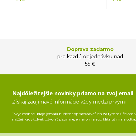
Doprava zadarmo
pre každú objednávku nad
55 €
Najdôležitejšie novinky priamo na tvoj email
Získaj zaujímavé informácie vždy medzi prvými
Tvoje osobné údaje (email) budeme spracovávať len za týmto účelom v 
môžeš kedykoľvek odvolať písomne, emailom alebo kliknutím na odka