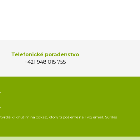
Telefonické poradenstvo
+421 948 015 755
vrdíš kliknutím na odkaz, ktorý ti pošleme na Tvoj email. Súhlas