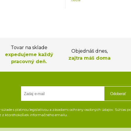
Tovar na sklade
Objednáš dnes,
expedujeme každý
zajtra máš doma
pracovný deň.
Odoberať
súlade s platnou legislatívou a zásadami ochrany osobných údajov. Súhlas pot
z z ktoréhokoľvek informačného emailu.