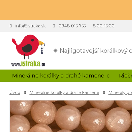
info@istraka.sk
0948 015 755
8:00-15:00
✴ Najligotavejší korálkový
Minerálne korálky a drahé kamene
Rieč
Úvod
Minerálne korálky a drahé kamene
Minerály p