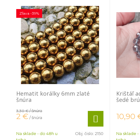
Zľava -39%
Hematit korálky 6mm zlaté
Krištáľ 
šnúra
šedé brú
/ šnúra
3,30 €
2
€
10,90
/ šnúra
Na sklade - do 48h u
Obj. čislo:
2150
Na sklade -
teba
teba