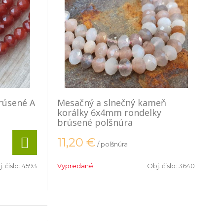
rúsené A
Mesačný a slnečný kameň
korálky 6x4mm rondelky
brúsené polšnúra
11,20
€
/ polšnúra
. čislo:
4593
Vypredané
Obj. čislo:
3640