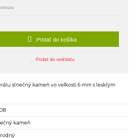
olšnúra
Pridať do košíka
Pridať do wishlistu
rálu slnečný kameň vo veľkosti 6 mm s lesklým
08
nečný kameň
írodný