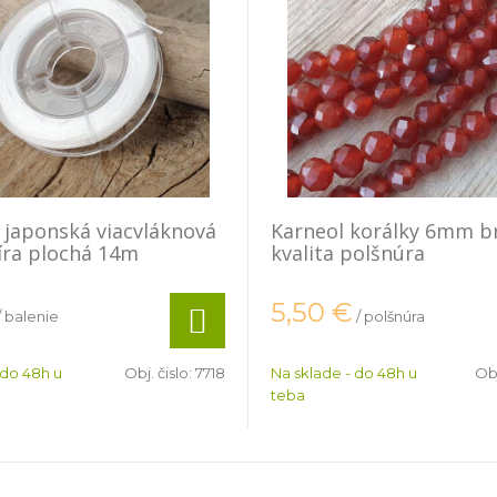
japonská viacvláknová
Karneol korálky 6mm b
íra plochá 14m
kvalita polšnúra
5,50
€
/ balenie
/ polšnúra
 do 48h u
Obj. čislo:
7718
Na sklade - do 48h u
Obj
teba