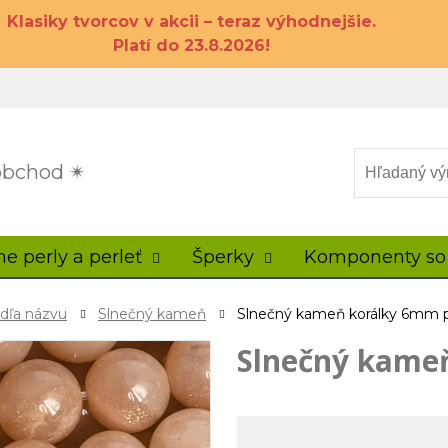
Klasiky tvorcov v akcii – teraz výhodnejšie.
Platí do 23.8.2026!
 obchod ✴
ne perly a perleť
Šperky
Komponenty so
odľa názvu
Slnečný kameň
Slnečný kameň korálky 6mm p
Slnečný kame