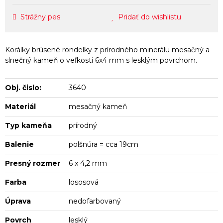
Strážny pes
Pridať do wishlistu
Korálky brúsené rondelky z prírodného minerálu mesačný a
slnečný kameň o veľkosti 6x4 mm s lesklým povrchom.
Obj. čislo:
3640
Materiál
mesačný kameň
Typ kameňa
prírodný
Balenie
polšnúra = cca 19cm
Presný rozmer
6 x 4,2 mm
Farba
lososová
Úprava
nedofarbovaný
Povrch
lesklý