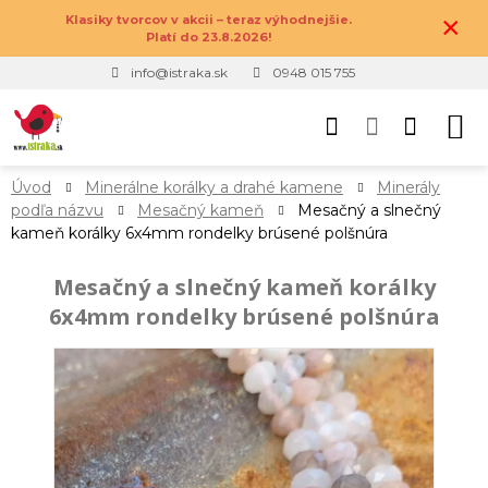
×
Klasiky tvorcov v akcii – teraz výhodnejšie.
Platí do 23.8.2026!
info@istraka.sk
0948 015 755
Úvod
Minerálne korálky a drahé kamene
Minerály
podľa názvu
Mesačný kameň
Mesačný a slnečný
kameň korálky 6x4mm rondelky brúsené polšnúra
Mesačný a slnečný kameň korálky
6x4mm rondelky brúsené polšnúra