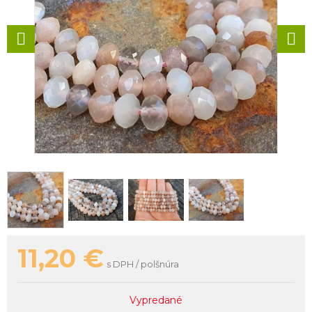
11,20
€
s DPH / polšnúra
Vypredané