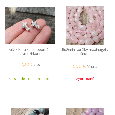
Krížik korálka strieborná s
Ruženín korálky maxinugety
bielymi zirkónmi
šnúra
2,30
€
/ ks
5,70
€
/ šnúra
Na sklade - do 48h u teba
Vypredané