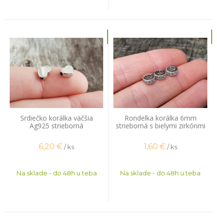
Srdiečko korálka väčšia
Rondelka korálka 6mm
Ag925 strieborná
strieborná s bielymi zirkónmi
6,20
€
1,60
€
/ ks
/ ks
Na sklade - do 48h u teba
Na sklade - do 48h u teba