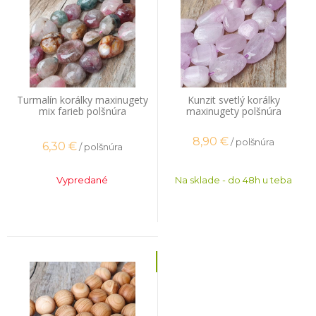
Turmalín korálky maxinugety
Kunzit svetlý korálky
mix farieb polšnúra
maxinugety polšnúra
8,90
€
/ polšnúra
6,30
€
/ polšnúra
Vypredané
Na sklade - do 48h u teba