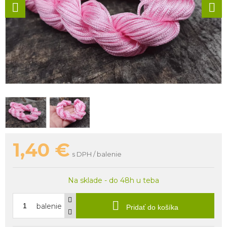
1,40
€
s DPH / balenie
Na sklade - do 48h u teba
balenie
Pridať do košíka