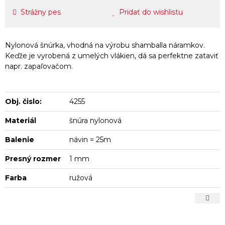
Strážny pes
Pridať do wishlistu
Nylonová šnúrka, vhodná na výrobu shamballa náramkov.
Keďže je vyrobená z umelých vlákien, dá sa perfektne zataviť
napr. zapaľovačom.
Obj. čislo:
4255
Materiál
šnúra nylonová
Balenie
návin = 25m
Presný rozmer
1 mm
Farba
ružová