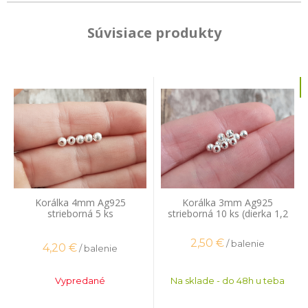
Súvisiace produkty
Korálka 4mm Ag925
Korálka 3mm Ag925
strieborná 5 ks
strieborná 10 ks (dierka 1,2
mm)
2,50
€
/ balenie
4,20
€
/ balenie
Vypredané
Na sklade - do 48h u teba