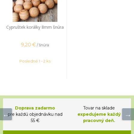
Cypruštek korálky 8mm šnúra
9,20
€
/ šnúra
Posledné 1 - 2 ks
Doprava zadarmo
Tovar na sklade
pre každú objednávku nad
expedujeme každý
55 €
pracovný deň.