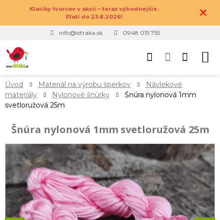
×
Klasiky tvorcov v akcii – teraz výhodnejšie.
Platí do 23.8.2026!
info@istraka.sk
0948 015 755
Úvod
Materiál na výrobu šperkov
Návlekové
materiály
Nylonové šnúrky
Šnúra nylonová 1mm
svetloružová 25m
Šnúra nylonová 1mm svetloružová 25m