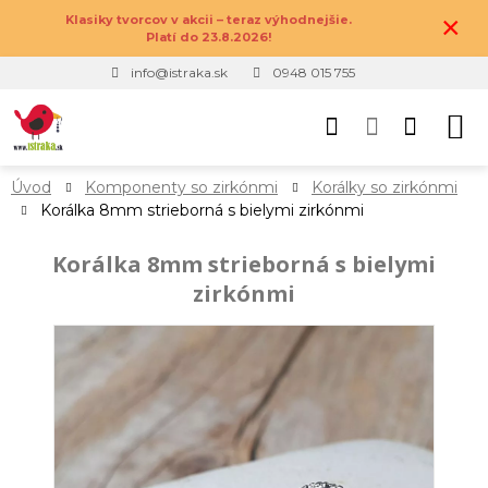
×
Klasiky tvorcov v akcii – teraz výhodnejšie.
Platí do 23.8.2026!
info@istraka.sk
0948 015 755
Úvod
Komponenty so zirkónmi
Korálky so zirkónmi
Korálka 8mm strieborná s bielymi zirkónmi
Korálka 8mm strieborná s bielymi
zirkónmi