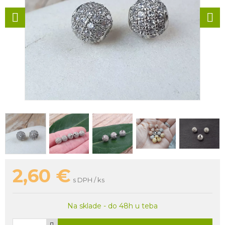
2,60
€
s DPH / ks
Na sklade - do 48h u teba