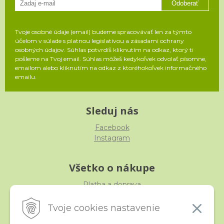
Odoberať
Tvoje osobné údaje (email) budeme spracovávať len za týmto
účelom v súlade s platnou legislatívou a zásadami ochrany
osobných údajov. Súhlas potvrdíš kliknutím na odkaz, ktorý ti
pošleme na Tvoj email. Súhlas môžeš kedykoľvek odvolať písomne,
emailom alebo kliknutím na odkaz z ktoréhokoľvek informačného
emailu.
Sleduj nás
Facebook
Instagram
Všetko o nákupe
Platba a doprava
Reklamácia, výmena, vrátenie
Obchodné podmienky
Tvoje cookies nastavenie
Ochrana osobných údajov