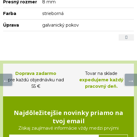
Presný rozmer
8 mm
Farba
strieborná
Úprava
galvanický pokov
Doprava zadarmo
Tovar na sklade
pre každú objednávku nad
expedujeme každý
55 €
pracovný deň.
Najdôležitejšie novinky priamo na
tvoj email
Získaj zaujímavé informácie vždy medzi prvými