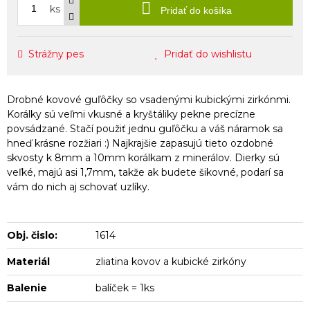
ks
Pridať do košíka
Strážny pes
Pridať do wishlistu
Drobné kovové guľôčky so vsadenými kubickými zirkónmi.
Korálky sú veľmi vkusné a kryštáliky pekne precízne
povsádzané. Stačí použiť jednu guľôčku a váš náramok sa
hneď krásne rozžiari :) Najkrajšie zapasujú tieto ozdobné
skvosty k 8mm a 10mm korálkam z minerálov. Dierky sú
veľké, majú asi 1,7mm, takže ak budete šikovné, podarí sa
vám do nich aj schovať uzlíky.
Obj. čislo:
1614
Materiál
zliatina kovov a kubické zirkóny
Balenie
balíček = 1ks