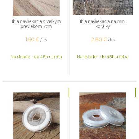
Ihla navliekacia s veľkým
Ihla navliekacia na mini
prevlekom 7cm
korálky
1,60
€
2,80
€
/ ks
/ ks
Na sklade - do 48h u teba
Na sklade - do 48h u teba