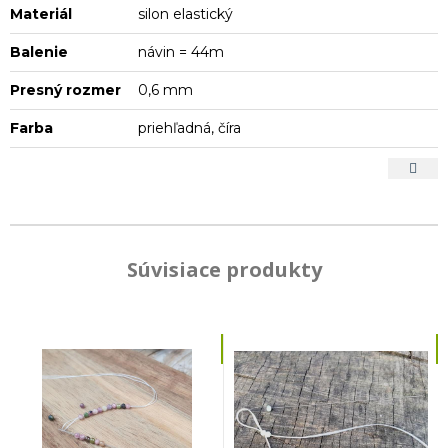
Materiál
silon elastický
Balenie
návin = 44m
Presný rozmer
0,6 mm
Farba
priehľadná, číra
Súvisiace produkty