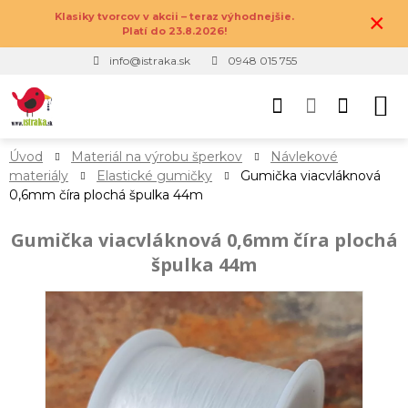
×
Klasiky tvorcov v akcii – teraz výhodnejšie.
Platí do 23.8.2026!
info@istraka.sk
0948 015 755
Úvod
Materiál na výrobu šperkov
Návlekové
materiály
Elastické gumičky
Gumička viacvláknová
0,6mm číra plochá špulka 44m
Gumička viacvláknová 0,6mm číra plochá
špulka 44m