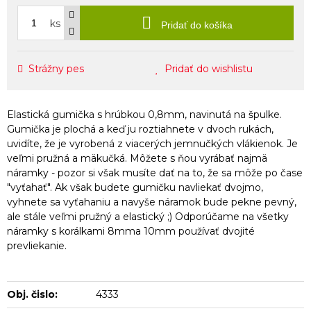
ks
Pridať do košíka
Strážny pes
Pridať do wishlistu
Elastická gumička s hrúbkou 0,8mm, navinutá na špulke.
Gumička je plochá a keď ju roztiahnete v dvoch rukách,
uvidíte, že je vyrobená z viacerých jemnučkých vlákienok. Je
veľmi pružná a mäkučká. Môžete s ňou vyrábať najmä
náramky - pozor si však musíte dať na to, že sa môže po čase
"vyťahať". Ak však budete gumičku navliekať dvojmo,
vyhnete sa vyťahaniu a navyše náramok bude pekne pevný,
ale stále veľmi pružný a elastický ;) Odporúčame na všetky
náramky s korálkami 8mma 10mm používať dvojité
prevliekanie.
Obj. čislo:
4333