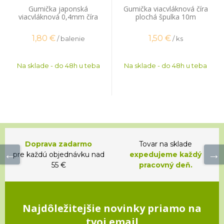
Gumička japonská
Gumička viacvláknová číra
viacvláknová 0,4mm číra
plochá špulka 10m
plochá 14m
1,80
€
1,50
€
/ balenie
/ ks
Na sklade - do 48h u teba
Na sklade - do 48h u teba
Doprava zadarmo
Tovar na sklade
pre každú objednávku nad
expedujeme každý
55 €
pracovný deň.
Najdôležitejšie novinky priamo na
tvoj email