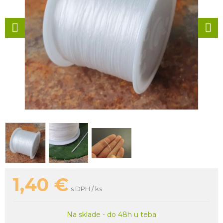
1,40
€
s DPH / ks
Na sklade - do 48h u teba