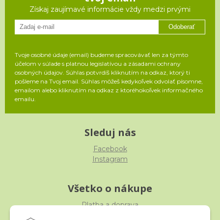
Získaj zaujímavé informácie vždy medzi prvými
Odoberať
Tvoje osobné údaje (email) budeme spracovávať len za týmto
účelom v súlade s platnou legislatívou a zásadami ochrany
osobných údajov. Súhlas potvrdíš kliknutím na odkaz, ktorý ti
pošleme na Tvoj email. Súhlas môžeš kedykoľvek odvolať písomne,
emailom alebo kliknutím na odkaz z ktoréhokoľvek informačného
emailu.
Sleduj nás
Facebook
Instagram
Všetko o nákupe
Platba a doprava
Reklamácia, výmena, vrátenie