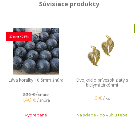
Súvisiace produkty
Zľava -39%
Láva korálky 10,5mm šnúra
Dvojkrídlo prívesok zlatý s
bielymi zirkónmi
/ šnúra
2,30 €
3
€
/ ks
1,40
€
/ šnúra
Vypredané
Na sklade - do 48h u teba