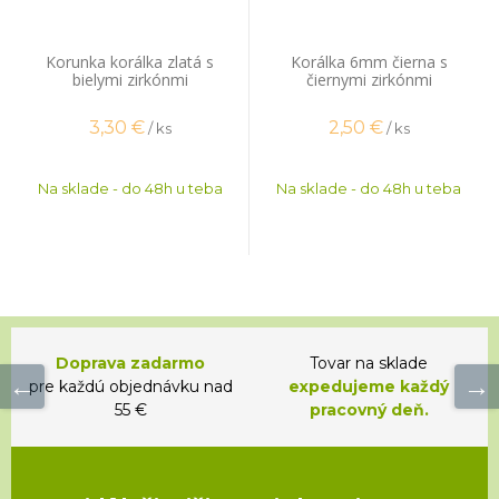
Korunka korálka zlatá s
Korálka 6mm čierna s
bielymi zirkónmi
čiernymi zirkónmi
3,30
€
2,50
€
/ ks
/ ks
Na sklade - do 48h u teba
Na sklade - do 48h u teba
Doprava zadarmo
Tovar na sklade
pre každú objednávku nad
expedujeme každý
55 €
pracovný deň.