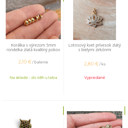
Korálka s výrezom 5mm
Lotosový kvet prívesok zlatý
rondelka zlatá kvalitný pokov
s bielymi zirkónmi
20 ks
2,10
€
/ balenie
2,80
€
/ ks
Na sklade - do 48h u teba
Vypredané