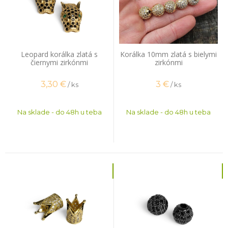
Leopard korálka zlatá s
Korálka 10mm zlatá s bielymi
čiernymi zirkónmi
zirkónmi
3,30
€
3
€
/ ks
/ ks
Na sklade - do 48h u teba
Na sklade - do 48h u teba