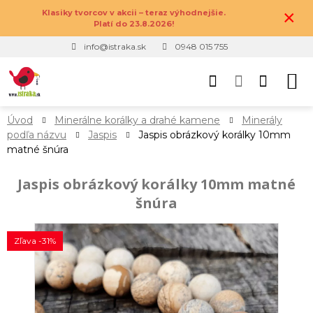
×
Klasiky tvorcov v akcii – teraz výhodnejšie.
Platí do 23.8.2026!
info@istraka.sk
0948 015 755
Úvod
Minerálne korálky a drahé kamene
Minerály
podľa názvu
Jaspis
Jaspis obrázkový korálky 10mm
matné šnúra
Jaspis obrázkový korálky 10mm matné
šnúra
Zľava -31%