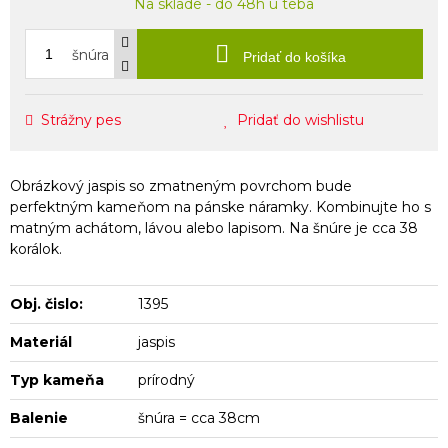
Na sklade - do 48h u teba
šnúra
Pridať do košíka
Strážny pes
Pridať do wishlistu
Obrázkový jaspis so zmatneným povrchom bude
perfektným kameňom na pánske náramky. Kombinujte ho s
matným achátom, lávou alebo lapisom. Na šnúre je cca 38
korálok.
Obj. čislo:
1395
Materiál
jaspis
Typ kameňa
prírodný
Balenie
šnúra = cca 38cm