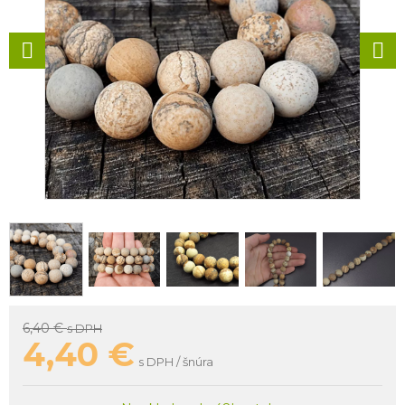
6,40 €
s DPH
4,40
€
s DPH / šnúra