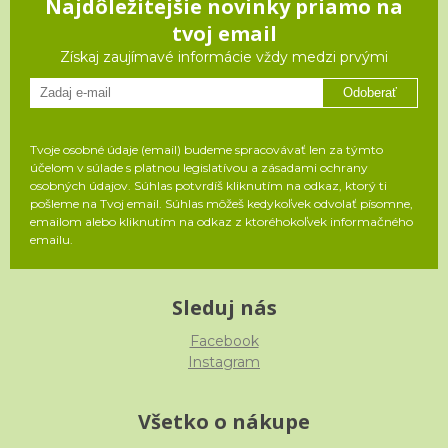
Najdôležitejšie novinky priamo na
tvoj email
Získaj zaujímavé informácie vždy medzi prvými
Odoberať
Tvoje osobné údaje (email) budeme spracovávať len za týmto
účelom v súlade s platnou legislatívou a zásadami ochrany
osobných údajov. Súhlas potvrdíš kliknutím na odkaz, ktorý ti
pošleme na Tvoj email. Súhlas môžeš kedykoľvek odvolať písomne,
emailom alebo kliknutím na odkaz z ktoréhokoľvek informačného
emailu.
Sleduj nás
Facebook
Instagram
Všetko o nákupe