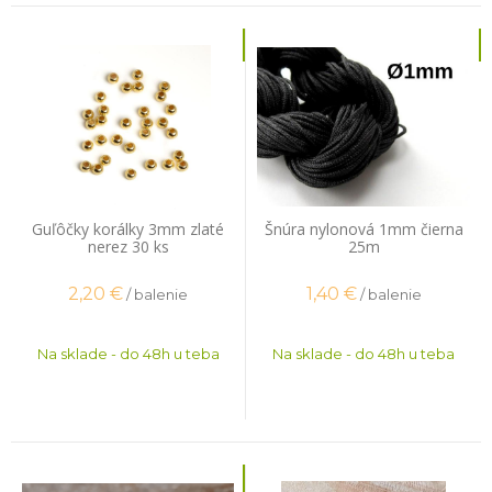
Guľôčky korálky 3mm zlaté
Šnúra nylonová 1mm čierna
nerez 30 ks
25m
2,20
€
1,40
€
/ balenie
/ balenie
Na sklade - do 48h u teba
Na sklade - do 48h u teba