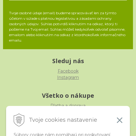
Tvoje osobné údaje (email) budeme spracovávať len za týmto
účelom v súlade s platnou legislatívou a zásadami ochrany
osobných údajov. Súhlas potvrdíš kliknutím na odkaz, ktorý ti
pošleme na Tvoj email. Súhlas môžeš kedykoľvek odvolať písomne,
emailom alebo kliknutím na odkaz z ktoréhokoľvek informačného
emailu.
Sleduj nás
Facebook
Instagram
Všetko o nákupe
Platba a doprava
Reklamácia, výmena, vrátenie
Obchodné podmienky
Tvoje cookies nastavenie
Ochrana osobných údajov
Súbory cookie nám pomáhajú pri poskytovaní