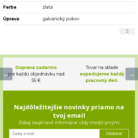
Farba
zlatá
Úprava
galvanický pokov
Doprava zadarmo
Tovar na sklade
pre každú objednávku nad
expedujeme každý
55 €
pracovný deň.
Najdôležitejšie novinky priamo na
tvoj email
Získaj zaujímavé informácie vždy medzi prvými
Odoberať