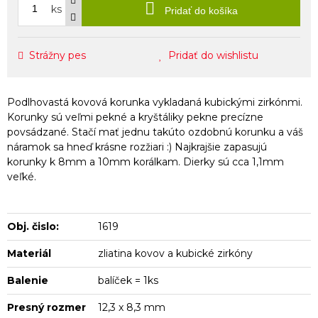
ks
Pridať do košíka
Strážny pes
Pridať do wishlistu
Podlhovastá kovová korunka vykladaná kubickými zirkónmi.
Korunky sú veľmi pekné a kryštáliky pekne precízne
povsádzané. Stačí mať jednu takúto ozdobnú korunku a váš
náramok sa hneď krásne rozžiari :) Najkrajšie zapasujú
korunky k 8mm a 10mm korálkam. Dierky sú cca 1,1mm
veľké.
Obj. čislo:
1619
Materiál
zliatina kovov a kubické zirkóny
Balenie
balíček = 1ks
Presný rozmer
12,3 x 8,3 mm