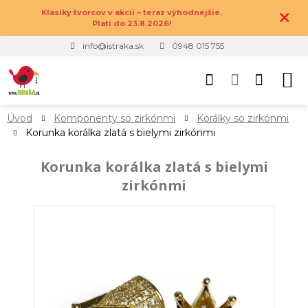
×
Klasiky tvorcov v akcii – teraz výhodnejšie.
Platí do 23.8.2026!
info@istraka.sk
0948 015 755
Úvod
Komponenty so zirkónmi
Korálky so zirkónmi
Korunka korálka zlatá s bielymi zirkónmi
Korunka korálka zlatá s bielymi
zirkónmi