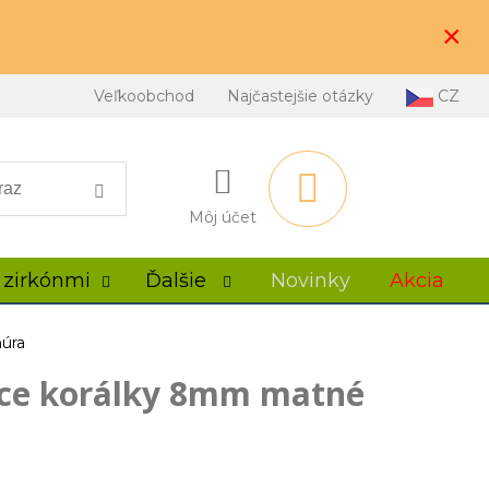
×
Veľkoobchod
Najčastejšie otázky
CZ
Môj účet
 zirkónmi
Ďalšie
Novinky
Akcia
núra
ace korálky 8mm matné