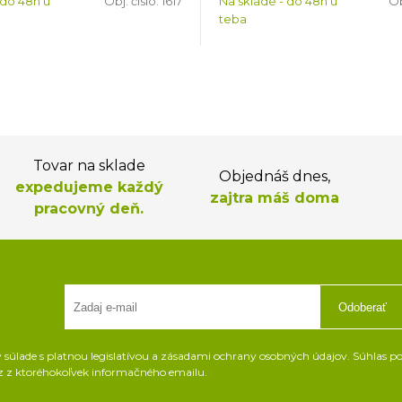
 do 48h u
Obj. čislo:
1617
Na sklade - do 48h u
Ob
teba
Tovar na sklade
Objednáš dnes,
expedujeme každý
zajtra máš doma
pracovný deň.
Odoberať
súlade s platnou legislatívou a zásadami ochrany osobných údajov. Súhlas pot
z z ktoréhokoľvek informačného emailu.