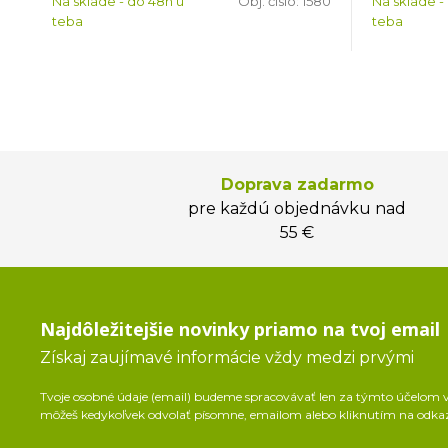
Na sklade - do 48h u
Obj. čislo:
1580
Na sklade -
teba
teba
Doprava zadarmo
pre každú objednávku nad
55 €
Najdôležitejšie novinky priamo na tvoj email
Získaj zaujímavé informácie vždy medzi prvými
Tvoje osobné údaje (email) budeme spracovávať len za týmto účelom v 
môžeš kedykoľvek odvolať písomne, emailom alebo kliknutím na odka