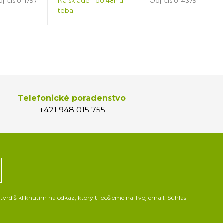
j. čislo:
1797
Na sklade - do 48h u
Obj. čislo:
4379
teba
Telefonické poradenstvo
+421 948 015 755
vrdíš kliknutím na odkaz, ktorý ti pošleme na Tvoj email. Súhlas