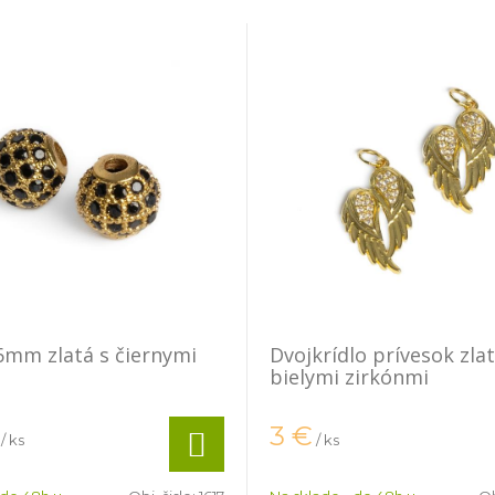
6mm zlatá s čiernymi
Dvojkrídlo prívesok zlat
bielymi zirkónmi
3
€
/ ks
/ ks