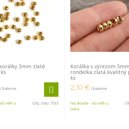
korálky 3mm zlaté
Korálka s výrezom 5m
 ks
rondelka zlatá kvalitný
ks
2,10
€
/ balenie
/ balenie
 do 48h u
Obj. čislo:
7133
Na sklade - do 48h u
Ob
teba