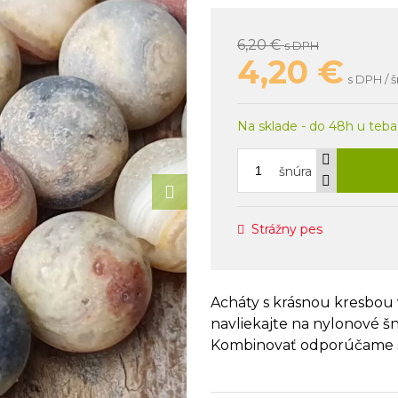
6,20 €
s DPH
4,20
€
s DPH / 
Na sklade - do 48h u teba
šnúra
Strážny pes
Acháty s krásnou kresbou 
navliekajte na nylonové š
Kombinovať odporúčame so