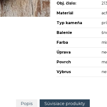
Obj. čislo:
21
Materiál
ac
Typ kameňa
pr
Balenie
šn
Farba
mi
Úprava
ne
Povrch
ma
Výbrus
ne
Popis
Súvisiace produkty