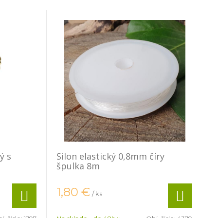
ý s
Silon elastický 0,8mm číry
špulka 8m
1,80
€
/ ks