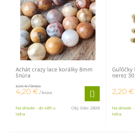
Achát crazy lace korálky 8mm
Guľôčky 
šnúra
nerez 30
/ šnúra
6,20 €
4,20
€
2,20
€
/ šnúra
Na sklade - do 48h u
Obj. čislo:
2826
Na sklade -
teba
teba