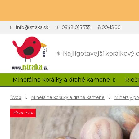
info@istraka.sk
0948 015 755
8:00-15:00
✴ Najligotavejší korálkový
Minerálne korálky a drahé kamene
Rieč
Úvod
Minerálne korálky a drahé kamene
Minerály p
Zľava -32%