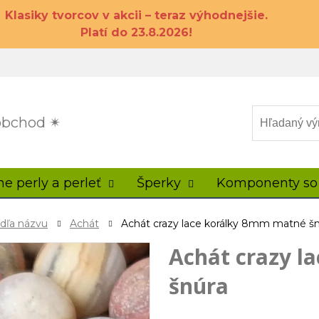
Klasiky tvorcov v akcii – teraz výhodnejšie.
Platí do 23.8.2026!
 obchod ✴
ne perly a perleť
Šperky
Komponenty so
odľa názvu
Achát
Achát crazy lace korálky 8mm matné š
Achát crazy l
šnúra