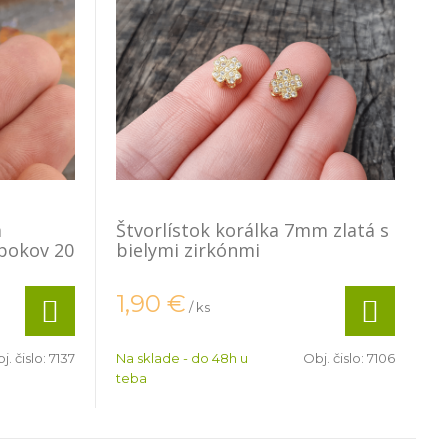
m
Štvorlístok korálka 7mm zlatá s
 pokov 20
bielymi zirkónmi
1,90
€
/ ks
j. čislo:
7137
Na sklade - do 48h u
Obj. čislo:
7106
teba