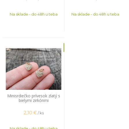
Na sklade - do 48h u teba
Na sklade - do 48h u teba
Minisrdiečko prívesok zlatý s
bielymi zirkónmi
2,10
€
/ ks
Na sklade - do 48h u teba