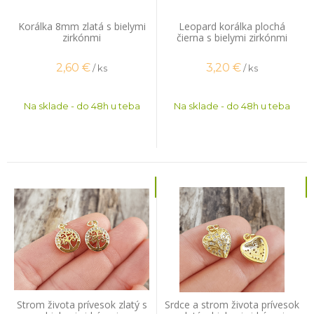
Korálka 8mm zlatá s bielymi
Leopard korálka plochá
zirkónmi
čierna s bielymi zirkónmi
2,60
€
3,20
€
/ ks
/ ks
Na sklade - do 48h u teba
Na sklade - do 48h u teba
Strom života prívesok zlatý s
Srdce a strom života prívesok