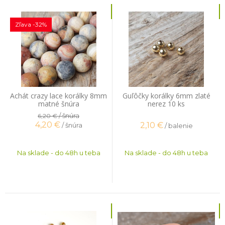
Zľava -32%
Achát crazy lace korálky 8mm
Guľôčky korálky 6mm zlaté
matné šnúra
nerez 10 ks
/ šnúra
6,20 €
4,20
€
2,10
€
/ šnúra
/ balenie
Na sklade - do 48h u teba
Na sklade - do 48h u teba