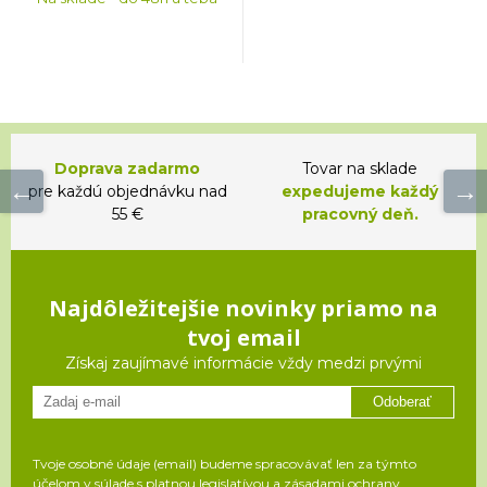
Doprava zadarmo
Tovar na sklade
pre každú objednávku nad
expedujeme každý
55 €
pracovný deň.
Najdôležitejšie novinky priamo na
tvoj email
Získaj zaujímavé informácie vždy medzi prvými
Odoberať
Tvoje osobné údaje (email) budeme spracovávať len za týmto
účelom v súlade s platnou legislatívou a zásadami ochrany