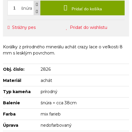
šnúra
Pridať do košíka
Strážny pes
Pridať do wishlistu
Korálky z prírodného minerálu achát crazy lace o veľkosti 8
mm s lesklým povrchom.
Obj. čislo:
2826
Materiál
achát
Typ kameňa
prírodný
Balenie
šnúra = cca 38cm
Farba
mix farieb
Úprava
nedofarbovaný