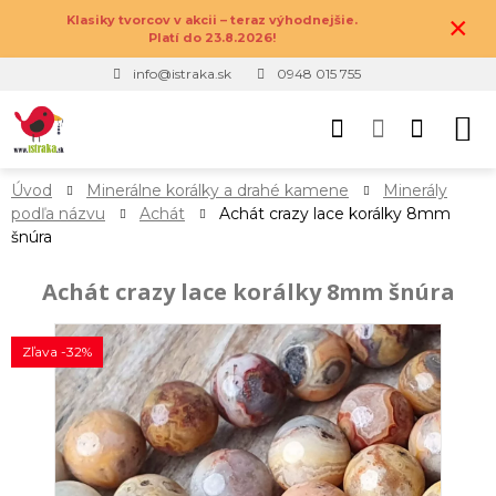
×
Klasiky tvorcov v akcii – teraz výhodnejšie.
Platí do 23.8.2026!
info@istraka.sk
0948 015 755
Úvod
Minerálne korálky a drahé kamene
Minerály
podľa názvu
Achát
Achát crazy lace korálky 8mm
šnúra
Achát crazy lace korálky 8mm šnúra
Zľava -32%