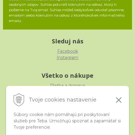
osobných údajov. Súhlas potvrdíš kliknutím na odkaz, ktorý ti
pošleme na Tvoj email. Súhlas môžeš kedykoľvek odvolať písomne,
emailom alebo kliknutím na odkaz z ktoréhokoľvek informačného
emailu.
Sleduj nás
Facebook
Instagram
Všetko o nákupe
Platba a doprava
Reklamácia, výmena, vrátenie
Obchodné podmienky
Tvoje cookies nastavenie
Ochrana osobných údajov
Súbory cookie nám pomáhajú pri poskytovaní
služieb pre Teba. Umožňujú spoznať a zapamätať si
iStraka
Tvoje preferencie.
Kontakt