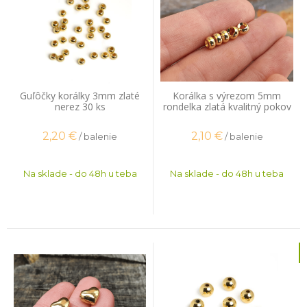
Guľôčky korálky 3mm zlaté
Korálka s výrezom 5mm
nerez 30 ks
rondelka zlatá kvalitný pokov
20 ks
2,20
€
2,10
€
/ balenie
/ balenie
Na sklade - do 48h u teba
Na sklade - do 48h u teba