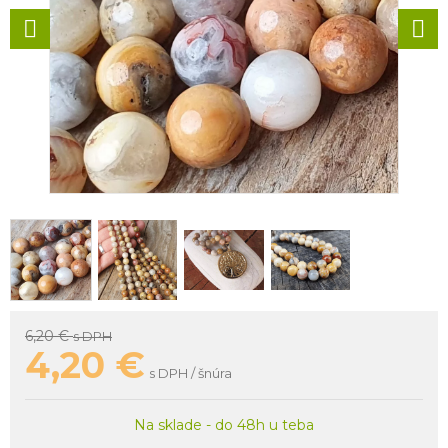
6,20 €
s DPH
4,20
€
s DPH / šnúra
Na sklade - do 48h u teba