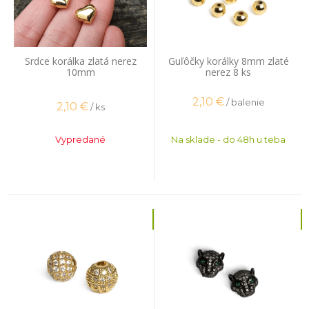
Srdce korálka zlatá nerez
Guľôčky korálky 8mm zlaté
10mm
nerez 8 ks
2,10
€
/ balenie
2,10
€
/ ks
Vypredané
Na sklade - do 48h u teba