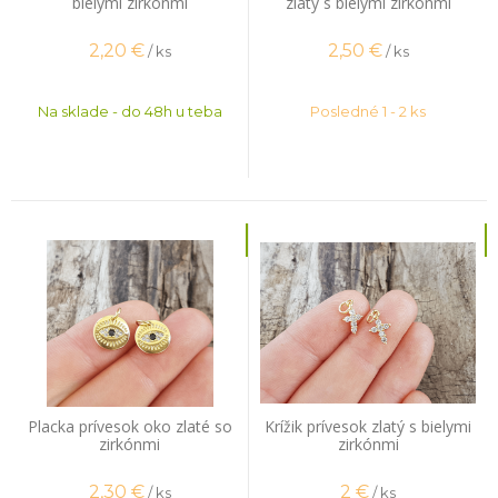
bielymi zirkónmi
zlatý s bielymi zirkónmi
2,20
€
2,50
€
/ ks
/ ks
Na sklade - do 48h u teba
Posledné 1 - 2 ks
Placka prívesok oko zlaté so
Krížik prívesok zlatý s bielymi
zirkónmi
zirkónmi
2,30
€
2
€
/ ks
/ ks