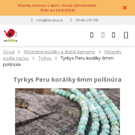
×
Klasiky tvorcov v akcii – teraz výhodnejšie.
Platí do 23.8.2026!
info@istraka.sk
0948 015 755
Úvod
Minerálne korálky a drahé kamene
Minerály
podľa názvu
Tyrkys
Tyrkys Peru korálky 6mm
polšnúra
Tyrkys Peru korálky 6mm polšnúra