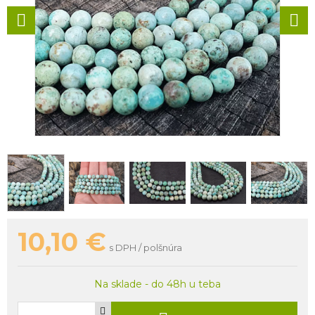
10,10
€
s DPH / polšnúra
Na sklade - do 48h u teba