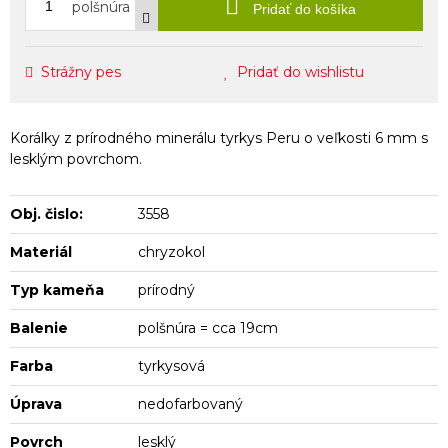
polšnúra
Pridať do košíka
Strážny pes
Pridať do wishlistu
Korálky z prírodného minerálu tyrkys Peru o veľkosti 6 mm s
lesklým povrchom.
Obj. čislo:
3558
Materiál
chryzokol
Typ kameňa
prírodný
Balenie
polšnúra = cca 19cm
Farba
tyrkysová
Úprava
nedofarbovaný
Povrch
lesklý