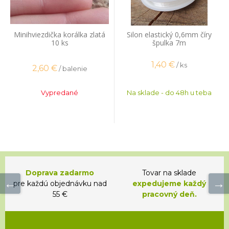
Minihviezdička korálka zlatá
Silon elastický 0,6mm číry
10 ks
špulka 7m
1,40
€
/ ks
2,60
€
/ balenie
Vypredané
Na sklade - do 48h u teba
Doprava zadarmo
Tovar na sklade
pre každú objednávku nad
expedujeme každý
55 €
pracovný deň.