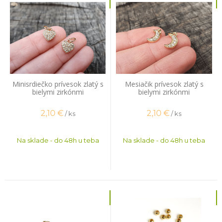
Minisrdiečko prívesok zlatý s
Mesiačik prívesok zlatý s
bielymi zirkónmi
bielymi zirkónmi
2,10
€
2,10
€
/ ks
/ ks
Na sklade - do 48h u teba
Na sklade - do 48h u teba