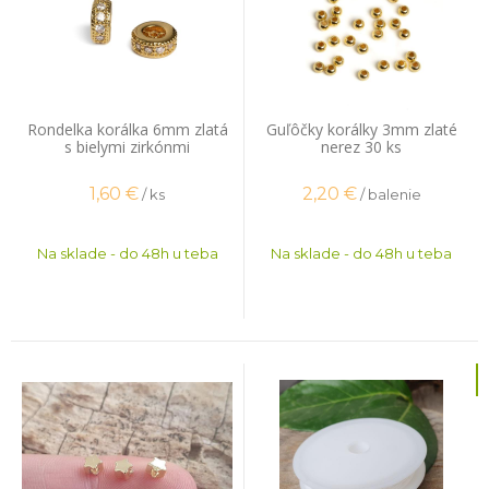
Rondelka korálka 6mm zlatá
Guľôčky korálky 3mm zlaté
s bielymi zirkónmi
nerez 30 ks
1,60
€
2,20
€
/ ks
/ balenie
Na sklade - do 48h u teba
Na sklade - do 48h u teba